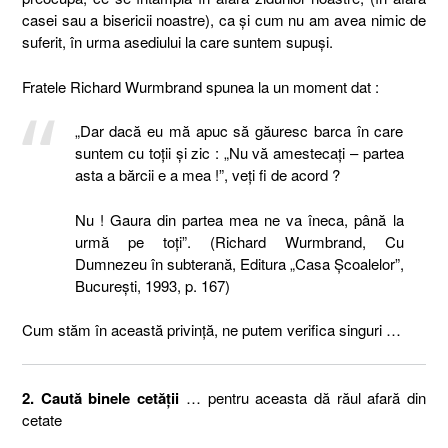
casei sau a bisericii noastre), ca şi cum nu am avea nimic de
suferit, în urma asediului la care suntem supuşi.
Fratele Richard Wurmbrand spunea la un moment dat :
„Dar dacă eu mă apuc să găuresc barca în care
suntem cu toţii şi zic : „Nu vă amestecaţi – partea
asta a bărcii e a mea !”, veţi fi de acord ?
Nu ! Gaura din partea mea ne va îneca, până la
urmă pe toţi”. (Richard Wurmbrand, Cu
Dumnezeu în subterană, Editura „Casa Şcoalelor”,
Bucureşti, 1993, p. 167)
Cum stăm în această privinţă, ne putem verifica singuri …
2. Caută binele cetăţii
… pentru aceasta dă răul afară din
cetate