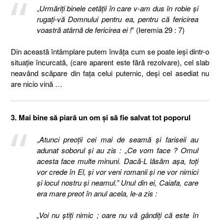
„
Urmăriţi binele cetăţii în care v-am dus în robie şi
rugaţi-vă Domnului pentru ea, pentru că fericirea
voastră atârnă de fericirea ei !
” (Ieremia 29 : 7)
Din această întâmplare putem învăţa cum se poate ieşi dintr-o
situaţie încurcată, (care aparent este fără rezolvare), cel slab
neavând scăpare din faţa celui puternic, deşi cel asediat nu
are nicio vină …
3. Mai bine să piară un om şi să fie salvat tot poporul
„
Atunci preoţii cei mai de seamă şi fariseii au
adunat soborul şi au zis : „Ce vom face ? Omul
acesta face multe minuni. Dacă-L lăsăm aşa, toţi
vor crede în El, şi vor veni romanii şi ne vor nimici
şi locul nostru şi neamul.” Unul din ei, Caiafa, care
era mare preot în anul acela, le-a zis :
„Voi nu ştiţi nimic ; oare nu vă gândiţi că este în