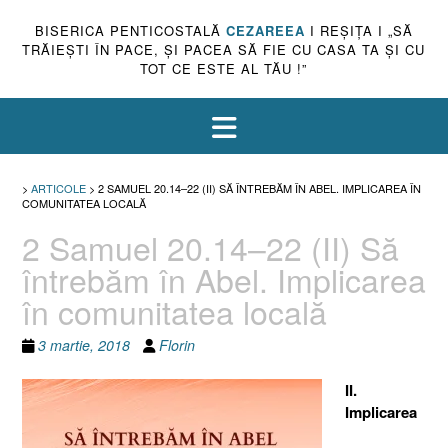
BISERICA PENTICOSTALĂ
CEZAREEA
I REŞIŢA I „SĂ
TRĂIEŞTI ÎN PACE, ŞI PACEA SĂ FIE CU CASA TA ŞI CU
TOT CE ESTE AL TĂU !”
>
ARTICOLE
>
2 SAMUEL 20.14–22 (II) SĂ ÎNTREBĂM ÎN ABEL. IMPLICAREA ÎN
COMUNITATEA LOCALĂ
2 Samuel 20.14–22 (II) Să
întrebăm în Abel. Implicarea
în comunitatea locală
3 martie, 2018
Florin
II.
Implicarea