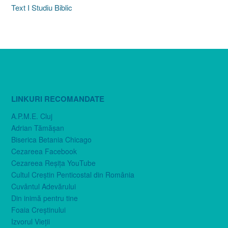
Text I Studiu Biblic
LINKURI RECOMANDATE
A.P.M.E. Cluj
Adrian Tămăşan
Biserica Betania Chicago
Cezareea Facebook
Cezareea Reşiţa YouTube
Cultul Creştin Penticostal din România
Cuvântul Adevărului
Din inimă pentru tine
Foaia Creştinului
Izvorul Vieţii