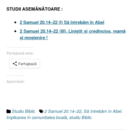
STUDII ASEMĂNĂTOARE :
2 Samuel 20.14–22 (I) Să întrebăm în Abel
2 Samuel 20.14–22 (III), Liniştit şi credincios, mamă
şi moştenire !
Partajează asta:
Partajează
Apreciază:
Studiu Biblic
2 Samuel 20.14–22
,
Să întrebăm în Abel.
Implicarea în comunitatea locală
,
studiu Biblic