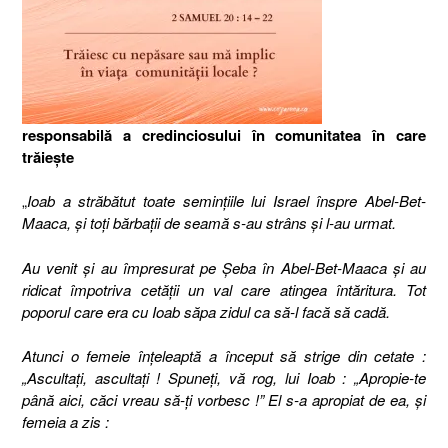
responsabilă a credinciosului în comunitatea în care
trăieşte
„
Ioab a străbătut toate seminţiile lui Israel înspre Abel-Bet-
Maaca, şi toţi bărbaţii de seamă s-au strâns şi l-au urmat.
Au venit şi au împresurat pe Şeba în Abel-Bet-Maaca şi au
ridicat împotriva cetăţii un val care atingea întăritura.
Tot
poporul care era cu Ioab săpa zidul ca să-l facă să cadă.
Atunci o femeie înţeleaptă a început să strige din cetate :
„Ascultaţi, ascultaţi ! Spuneţi, vă rog, lui Ioab : „Apropie-te
până aici, căci vreau să-ţi vorbesc !” El s-a apropiat de ea, şi
femeia a zis :