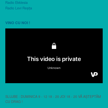
Radio Ekklesia
Radio Levi Reşiţa
VINO CU NOI !
SLUJBE : DUMINICA 9 - 12 18 - 20 JOI 18 - 20 VĂ AȘTEPTĂM
CU DRAG !