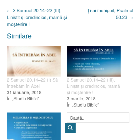
Post
←
2 Samuel 20.14–22 (III),
Ţi-ai închipuit, Psalmul
navigation
Liniştit şi credincios, mamă şi
50.23
→
moştenire !
Similare
2 Samuel 20.14–22 (I) Să
2 Samuel 20.14–22 (III),
întrebăm în Abel
Liniştit şi credincios, mamă
31 ianuarie, 2018
şi moştenire !
În „Studiu Biblic”
3 martie, 2018
În „Studiu Biblic”