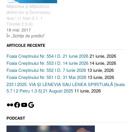
Mijlocirea şi Mijlocitorul
dintre om şi Dumnezeu:
Isus ! (1 Ioan 2.1, 1
Timotei 2.5-6)
18 mai, 2017
În „Schiţe de predici”
ARTICOLE RECENTE
Foaia Creștinului Nr. 554 I D. 21 Iunie 2026
21 iunie, 2026
Foaia Creștinului Nr. 553 I D. 14 Iunie 2026
14 iunie, 2026
Foaia Creștinului Nr. 552 I D. 7 Iunie 2026
13 iunie, 2026
Foaia Creștinului Nr. 551 I D. 31 Mai 2026
13 iunie, 2026
233 I 2025. VIA ȘI LENEVIA SAU LENEA SPIRITUALĂ [Isaia
5.7 I 2 Petru 1.3-5] 21 August 2025
11 iunie, 2026
Flickr
Facebook
YouTube
Google
PODCAST