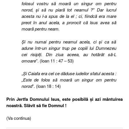
folosul vostru să moară un singur om pentru
norod, şi să nu piară tot neamul ?” Dar lucrul
acesta nu l-a spus de la el ; ci, fiindcă era mare
preot în anul acela, a prorocit că Isus avea să
moară pentru neam.
Şi nu numai pentru neamul acela, ci şi ca să
adune într-un singur trup pe copiii lui Dumnezeu
cei risipiţi. Din ziua aceea, au hotărât să-L
omoare
”. (Ioan 11 : 47 – 53)
„
Şi Caiafa era cel ce dăduse iudeilor sfatul acesta :
„Este de folos să moară un singur om pentru
norod
”. (Ioan 18 : 14)
Prin Jertfa Domnului Isus, este posibilă şi azi mântuirea
noastră. Slăvit să fie Domnul !
(Va continua)