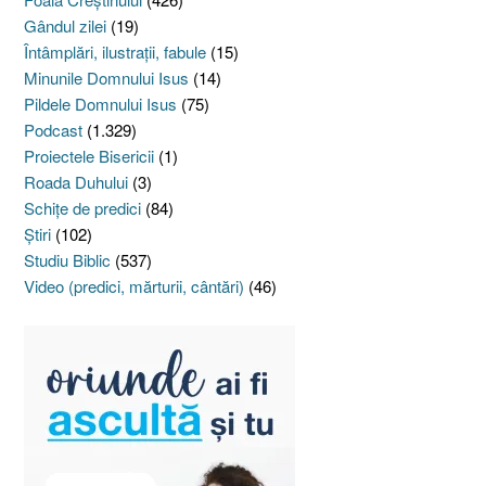
Gândul zilei
(19)
Întâmplări, ilustraţii, fabule
(15)
Minunile Domnului Isus
(14)
Pildele Domnului Isus
(75)
Podcast
(1.329)
Proiectele Bisericii
(1)
Roada Duhului
(3)
Schiţe de predici
(84)
Ştiri
(102)
Studiu Biblic
(537)
Video (predici, mărturii, cântări)
(46)