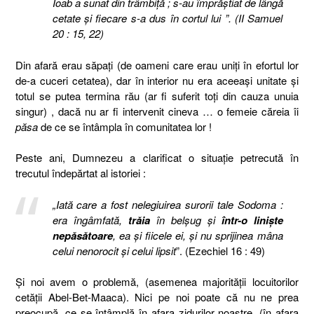
Ioab a sunat din trâmbiţă ; s-au împrăştiat de lângă
cetate şi fiecare s-a dus în cortul lui ”. (II Samuel
20 : 15, 22)
Din afară erau săpaţi (de oameni care erau uniţi în efortul lor
de-a cuceri cetatea), dar în interior nu era aceeaşi unitate şi
totul se putea termina rău (ar fi suferit toţi din cauza unuia
singur) , dacă nu ar fi intervenit cineva … o femeie căreia îi
păsa
de ce se întâmpla în comunitatea lor !
Peste ani, Dumnezeu a clarificat o situaţie petrecută în
trecutul îndepărtat al istoriei :
„Iată care a fost nelegiuirea surorii tale Sodoma :
era îngâmfată,
trăia
în belşug şi
într-o linişte
nepăsătoare
, ea şi fiicele ei, şi nu sprijinea mâna
celui nenorocit şi celui lipsit
”. (Ezechiel 16 : 49)
Şi noi avem o problemă, (asemenea majorităţii locuitorilor
cetăţii Abel-Bet-Maaca). Nici pe noi poate că nu ne prea
preocupă, ce se întâmplă în afara zidurilor noastre, (în afara