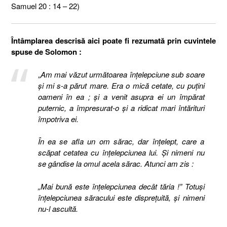
Samuel 20 : 14 – 22)
Întâmplarea descrisă aici poate fi rezumată prin cuvintele
spuse de Solomon :
„
Am mai văzut următoarea înţelepciune sub soare
şi mi s-a părut mare. Era o mică cetate, cu puţini
oameni în ea ; şi a venit asupra ei un împărat
puternic, a împresurat-o şi a ridicat mari întărituri
împotriva ei.
În ea se afla un om sărac, dar înţelept, care a
scăpat cetatea cu înţelepciunea lui. Şi nimeni nu
se gândise la omul acela sărac. Atunci am zis :
„Mai bună este înţelepciunea decât tăria !” Totuşi
înţelepciunea săracului este dispreţuită, şi nimeni
nu-l ascultă.