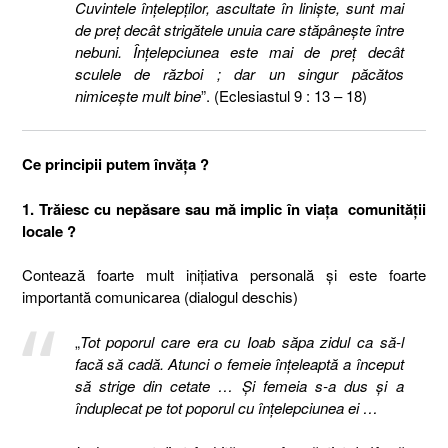
Cuvintele înţelepţilor, ascultate în linişte, sunt mai
de preţ decât strigătele unuia care stăpâneşte între
nebuni. Înţelepciunea este mai de preţ decât
sculele de război ; dar un singur păcătos
nimiceşte mult bine
”. (Eclesiastul 9 : 13 – 18)
Ce principii putem învăţa ?
1. Trăiesc cu nepăsare sau mă implic în viaţa comunităţii
locale ?
Contează foarte mult iniţiativa personală şi este foarte
importantă comunicarea (dialogul deschis)
„
Tot poporul care era cu Ioab săpa zidul ca să-l
facă să cadă. Atunci o femeie înţeleaptă a început
să strige din cetate … Şi femeia s-a dus şi a
înduplecat pe tot poporul cu înţelepciunea ei …