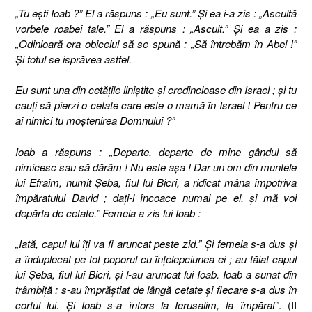
„Tu eşti Ioab ?” El a răspuns : „Eu sunt.” Şi ea i-a zis : „Ascultă
vorbele roabei tale.” El a răspuns : „Ascult.” Şi ea a zis :
„Odinioară era obiceiul să se spună : „Să întrebăm în Abel !”
Şi totul se isprăvea astfel.
Eu sunt una din cetăţile liniştite şi credincioase din Israel ; şi tu
cauţi să pierzi o cetate care este o mamă în Israel ! Pentru ce
ai nimici tu moştenirea Domnului ?”
Ioab a răspuns : „Departe, departe de mine gândul să
nimicesc sau să dărâm ! Nu este aşa ! Dar un om din muntele
lui Efraim, numit Şeba, fiul lui Bicri, a ridicat mâna împotriva
împăratului David ; daţi-l încoace numai pe el, şi mă voi
depărta de cetate.” Femeia a zis lui Ioab :
„Iată, capul lui îţi va fi aruncat peste zid.” Şi femeia s-a dus şi
a înduplecat pe tot poporul cu înţelepciunea ei ; au tăiat capul
lui Şeba, fiul lui Bicri, şi l-au aruncat lui Ioab. Ioab a sunat din
trâmbiţă ; s-au împrăştiat de lângă cetate şi fiecare s-a dus în
cortul lui. Şi Ioab s-a întors la Ierusalim, la împărat
”. (II