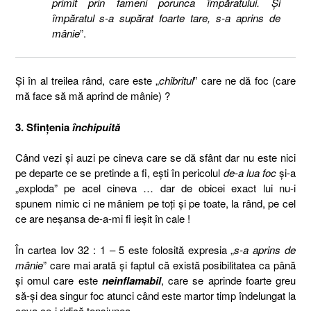
primit prin fameni porunca împăratului. Şi
împăratul s-a supărat foarte tare, s-a aprins de
mânie
”.
Și în al treilea rând, care este „
chibritul
” care ne dă foc (care
mă face să mă aprind de mânie) ?
3. Sfințenia
închipuită
Când vezi și auzi pe cineva care se dă sfânt dar nu este nici
pe departe ce se pretinde a fi, ești în pericolul
de-a lua foc
și-a
„exploda” pe acel cineva … dar de obicei exact lui nu-i
spunem nimic ci ne mâniem pe toți și pe toate, la rând, pe cel
ce are neșansa de-a-mi fi ieșit în cale !
În cartea Iov 32 : 1 – 5 este folosită expresia „
s-a aprins de
mânie
” care mai arată și faptul că există posibilitatea ca până
și omul care este
neinflamabil
, care se aprinde foarte greu
să-și dea singur foc atunci când este martor timp îndelungat la
ceva ce-i ridică tensiunea.