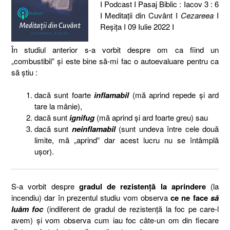
I Podcast I Pasaj Biblic : Iacov 3 : 6
I Meditaţii din Cuvânt I
Cezareea
I
Reşiţa I 09 Iulie 2022 I
În studiul anterior s-a vorbit despre om ca fiind un
„combustibil” și este bine să-mi fac o autoevaluare pentru ca
să știu :
dacă sunt foarte
inflamabil
(mă aprind repede și ard
tare la mânie),
dacă sunt
ignifug
(mă aprind și ard foarte greu) sau
dacă sunt
neinflamabil
(sunt undeva între cele două
limite, mă „aprind” dar acest lucru nu se întâmplă
ușor).
S-a vorbit despre
gradul de rezistență la aprindere
(la
incendiu) dar în prezentul studiu vom observa
ce ne face
să
luăm foc
(indiferent de gradul de rezistență la foc pe care-l
avem) și vom observa cum iau foc câte-un om din fiecare