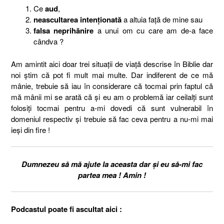
Ce
aud
,
neascultarea intenționată
a altuia față de mine sau
falsa neprihănire
a unui om cu care am de-a face
cândva ?
Am amintit aici doar trei situații de viață descrise în Biblie dar
noi știm că pot fi mult mai multe. Dar indiferent de ce mă
mânie, trebuie să iau în considerare că tocmai prin faptul că
mă mânii mi se arată că și eu am o problemă iar ceilalți sunt
folosiți tocmai pentru a-mi dovedi că sunt vulnerabil în
domeniul respectiv și trebuie să fac ceva pentru a nu-mi mai
ieși din fire !
Dumnezeu să mă ajute la aceasta dar și eu să-mi fac
partea mea ! Amin !
Podcastul poate fi ascultat aici :