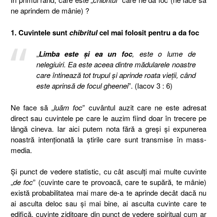
ne aprindem de mânie) ?
1. Cuvintele sunt
chibritul
cel mai folosit pentru a da foc
„
Limba este şi ea un foc
, este o lume de
nelegiuiri. Ea este aceea dintre mădularele noastre
care întinează tot trupul şi aprinde roata vieţii, când
este aprinsă de focul gheenei
”. (Iacov 3 : 6)
Ne face să „
luăm foc
” cuvântul auzit care ne este adresat
direct sau cuvintele pe care le auzim fiind doar în trecere pe
lângă cineva. Iar aici putem nota fără a greși și expunerea
noastră intenționată la știrile care sunt transmise în mass-
media.
Și punct de vedere statistic, cu cât asculți mai multe cuvinte
„
de foc
” (cuvinte care te provoacă, care te supără, te mânie)
există probabilitatea mai mare de-a te aprinde decât dacă nu
ai asculta deloc sau și mai bine, ai asculta cuvinte care te
edifică, cuvinte ziditoare din punct de vedere spiritual cum ar