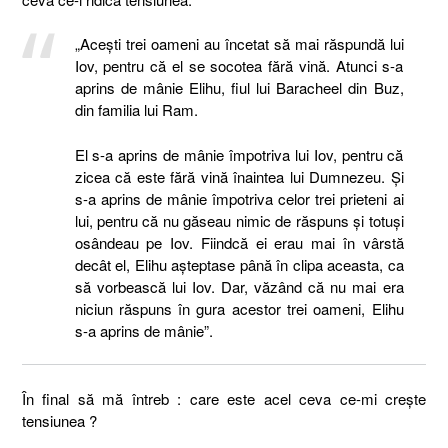
„Aceşti trei oameni au încetat să mai răspundă lui
Iov, pentru că el se socotea fără vină. Atunci s-a
aprins de mânie Elihu, fiul lui Baracheel din Buz,
din familia lui Ram.
El s-a aprins de mânie împotriva lui Iov, pentru că
zicea că este fără vină înaintea lui Dumnezeu. Şi
s-a aprins de mânie împotriva celor trei prieteni ai
lui, pentru că nu găseau nimic de răspuns şi totuşi
osândeau pe Iov. Fiindcă ei erau mai în vârstă
decât el, Elihu aşteptase până în clipa aceasta, ca
să vorbească lui Iov. Dar, văzând că nu mai era
niciun răspuns în gura acestor trei oameni, Elihu
s-a aprins de mânie”.
În final să mă întreb : care este acel ceva ce-mi crește
tensiunea ?