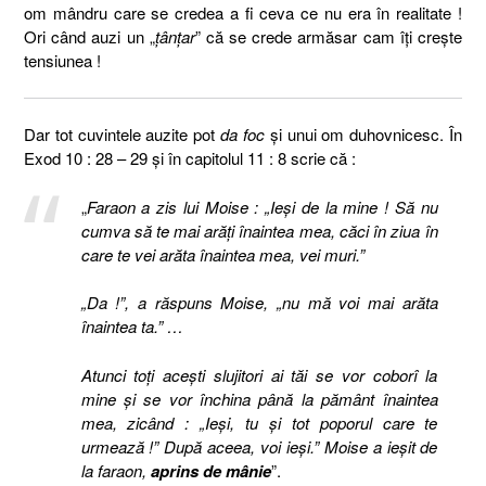
om mândru care se credea a fi ceva ce nu era în realitate !
Ori când auzi un „
țânțar
” că se crede armăsar cam îți crește
tensiunea !
Dar tot cuvintele auzite pot
da foc
și unui om duhovnicesc. În
Exod 10 : 28 – 29 și în capitolul 11 : 8 scrie că :
„
Faraon a zis lui Moise : „Ieşi de la mine ! Să nu
cumva să te mai arăţi înaintea mea, căci în ziua în
care te vei arăta înaintea mea, vei muri.”
„Da !”, a răspuns Moise, „nu mă voi mai arăta
înaintea ta.” …
Atunci toţi aceşti slujitori ai tăi se vor coborî la
mine şi se vor închina până la pământ înaintea
mea, zicând : „Ieşi, tu şi tot poporul care te
urmează !” După aceea, voi ieşi.” Moise a ieşit de
la faraon,
aprins de mânie
”.