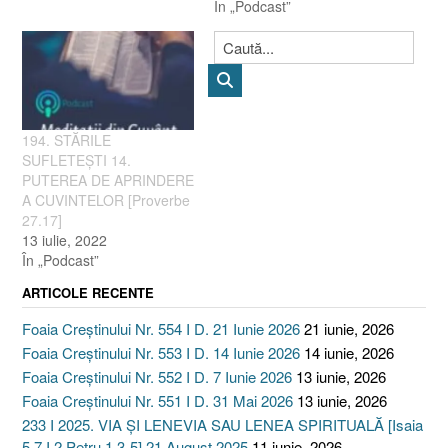
În „Podcast”
194. STĂRILE
SUFLETEȘTI 14.
PUTEREA DE APRINDERE
A CUVINTELOR [Proverbe
27.17]
13 iulie, 2022
În „Podcast”
ARTICOLE RECENTE
Foaia Creștinului Nr. 554 I D. 21 Iunie 2026
21 iunie, 2026
Foaia Creștinului Nr. 553 I D. 14 Iunie 2026
14 iunie, 2026
Foaia Creștinului Nr. 552 I D. 7 Iunie 2026
13 iunie, 2026
Foaia Creștinului Nr. 551 I D. 31 Mai 2026
13 iunie, 2026
233 I 2025. VIA ȘI LENEVIA SAU LENEA SPIRITUALĂ [Isaia
5.7 I 2 Petru 1.3-5] 21 August 2025
11 iunie, 2026