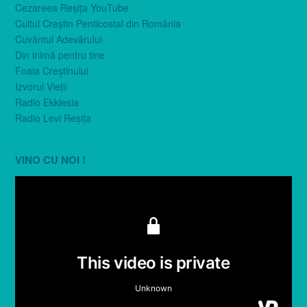
Cezareea Reşiţa YouTube
Cultul Creştin Penticostal din România
Cuvântul Adevărului
Din inimă pentru tine
Foaia Creştinului
Izvorul Vieţii
Radio Ekklesia
Radio Levi Reşiţa
VINO CU NOI !