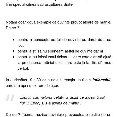
fi în special citirea sau ascultarea Bibliei.
Notăm doar două exemple de cuvinte provocatoare de mânie.
De ce ?
pentru a cunoaște ce fel de cuvinte au darul de-a da
foc,
pentru a ști să nu spuneam astfel de cuvinte dar și
pentru a nu folosi tonul ridicat … care este clar că ajută
la producerea mâniei celui care este ținta „tirului” meu
verbal.
În Judecători 9 : 30 este notată reacția unui om
inflamabil
,
care s-a aprins extrem de ușor.
„
Zebul, cârmuitorul cetăţii, a auzit ce zicea Gaal,
fiul lui Ebed, şi s-a aprins de mânie
”.
De ce ? Tocmai auzise cuvintele provocatoare rostite de un