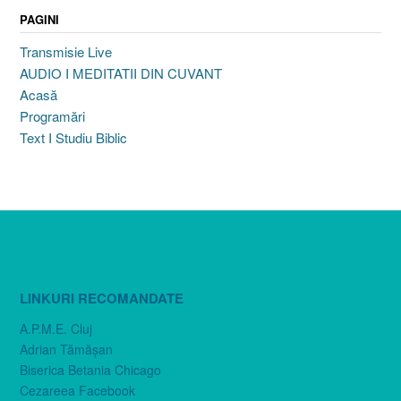
PAGINI
Transmisie Live
AUDIO I MEDITATII DIN CUVANT
Acasă
Programări
Text I Studiu Biblic
LINKURI RECOMANDATE
A.P.M.E. Cluj
Adrian Tămăşan
Biserica Betania Chicago
Cezareea Facebook