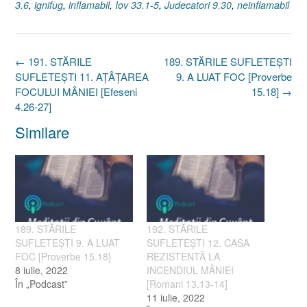
3.6
,
ignifug
,
inflamabil
,
Iov 33.1-5
,
Judecatori 9.30
,
neinflamabil
Post
←
191. STĂRILE
189. STĂRILE SUFLETEȘTI
navigation
SUFLETEȘTI 11. AȚÂȚAREA
9. A LUAT FOC [Proverbe
FOCULUI MÂNIEI [Efeseni
15.18]
→
4.26-27]
Similare
189. STĂRILE
192. STĂRILE
SUFLETEȘTI 9. A LUAT
SUFLETEȘTI 12. CASA
FOC [Proverbe 15.18]
REZISTENTĂ LA
8 iulie, 2022
INCENDIUL MÂNIEI
În „Podcast”
[Romani 13.13-14]
11 iulie, 2022