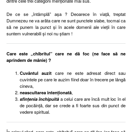
dintre cele trei categorii menționate mai sus.
De ce se „întâmplă” așa ? Deoarece în viață, treptat
Dumnezeu ne va arăta care ne sunt punctele slabe, tocmai ca
să ne punem la punct și în acele domenii ale vieții în care
suntem vulnerabili și noi nu știam !
Care este „chibritul” care ne dă foc (ne face să ne
aprindem de mânie) ?
Cuvântul auzit
care ne este adresat direct sau
cuvintele pe care le auzim fiind doar în trecere pe lângă
cineva,
neascultarea intenționată
,
sfințenia închipuită
a celui care are încă mult loc în el
de pocăință, dar se crede a fi foarte sus din punct de
vedere spiritual.
În primul rând, care este „
chibritul
” care ne dă foc (ne face să