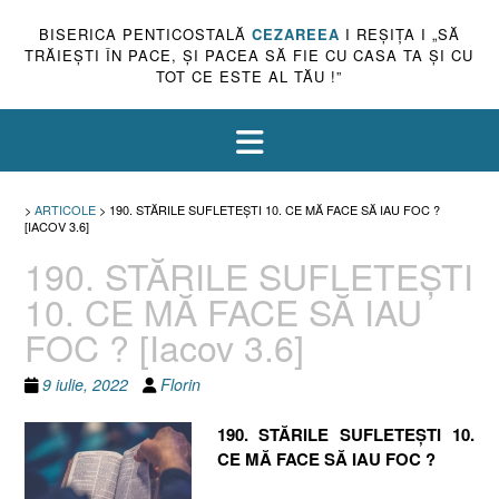
BISERICA PENTICOSTALĂ
CEZAREEA
I REŞIŢA I „SĂ
TRĂIEŞTI ÎN PACE, ŞI PACEA SĂ FIE CU CASA TA ŞI CU
TOT CE ESTE AL TĂU !”
>
ARTICOLE
>
190. STĂRILE SUFLETEȘTI 10. CE MĂ FACE SĂ IAU FOC ?
[IACOV 3.6]
190. STĂRILE SUFLETEȘTI
10. CE MĂ FACE SĂ IAU
FOC ? [Iacov 3.6]
9 iulie, 2022
Florin
190. STĂRILE SUFLETEȘTI 10.
CE MĂ FACE SĂ IAU FOC ?