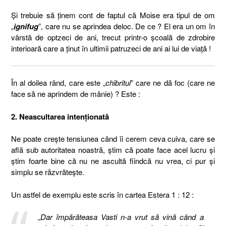
Și trebuie să ținem cont de faptul că Moise era tipul de om
„
ignifug
”, care nu se aprindea deloc. De ce ? El era un om în
vârstă de optzeci de ani, trecut printr-o școală de zdrobire
interioară care a ținut în ultimii patruzeci de ani ai lui de viață !
În al doilea rând, care este „
chibritul
” care ne dă foc (care ne
face să ne aprindem de mânie) ? Este :
2. Neascultarea intenționată
Ne poate crește tensiunea când îi cerem ceva cuiva, care se
află sub autoritatea noastră, știm că poate face acel lucru și
știm foarte bine că nu ne ascultă fiindcă nu vrea, ci pur și
simplu se răzvrătește.
Un astfel de exemplu este scris în cartea Estera 1 : 12 :
„
Dar împărăteasa Vasti n-a vrut să vină când a