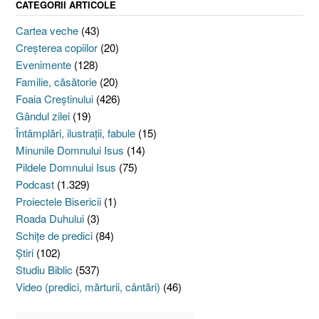
CATEGORII ARTICOLE
Cartea veche
(43)
Creşterea copiilor
(20)
Evenimente
(128)
Familie, căsătorie
(20)
Foaia Creştinului
(426)
Gândul zilei
(19)
Întâmplări, ilustraţii, fabule
(15)
Minunile Domnului Isus
(14)
Pildele Domnului Isus
(75)
Podcast
(1.329)
Proiectele Bisericii
(1)
Roada Duhului
(3)
Schiţe de predici
(84)
Ştiri
(102)
Studiu Biblic
(537)
Video (predici, mărturii, cântări)
(46)