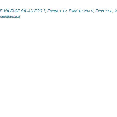
CE MĂ FACE SĂ IAU FOC ?
,
Estera 1.12
,
Exod 10.28-29
,
Exod 11.8
,
I
neinflamabil