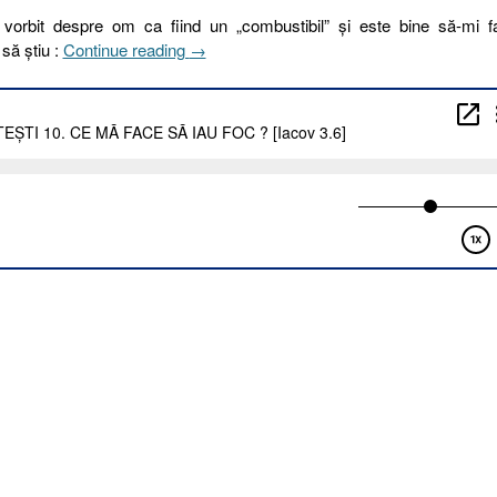
-a vorbit despre om ca fiind un „combustibil” și este bine să-mi 
„190.
să știu :
Continue reading
→
STĂRILE
SUFLETEȘTI
10.
CE
MĂ
FACE
SĂ
IAU
FOC
?
[Iacov
3.6]”