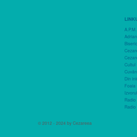
LINK
A.P.M.
Adria
Biseri
Cezar
Cezar
Cultul
Cuvânt
Din in
Foaia 
Izvorul
Radio 
Radio 
© 2012 - 2024 by Cezareea