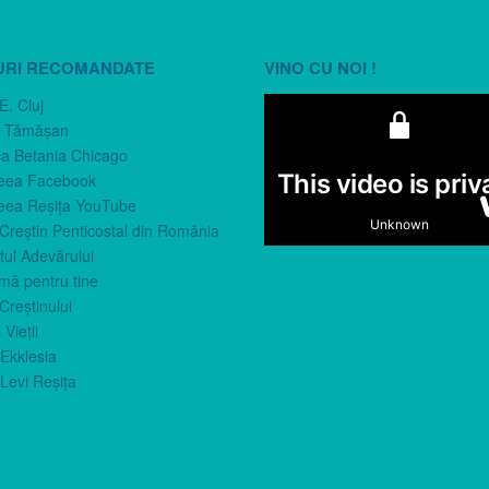
URI RECOMANDATE
VINO CU NOI !
E. Cluj
n Tămăşan
ca Betania Chicago
eea Facebook
eea Reşiţa YouTube
 Creştin Penticostal din România
ul Adevărului
imă pentru tine
Creştinului
 Vieţii
Ekklesia
Levi Reşiţa