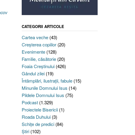
acov
CATEGORII ARTICOLE
Cartea veche
(43)
Creşterea copiilor
(20)
Evenimente
(128)
Familie, căsătorie
(20)
Foaia Creştinului
(426)
Gândul zilei
(19)
Întâmplări, ilustraţii, fabule
(15)
Minunile Domnului Isus
(14)
Pildele Domnului Isus
(75)
Podcast
(1.329)
Proiectele Bisericii
(1)
Roada Duhului
(3)
Schiţe de predici
(84)
Ştiri
(102)