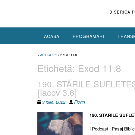
Skip
to
BISERICA 
content
ACASĂ
PROGRAMĂRI
TRANSM
>
ARTICOLE
>
EXOD 11.8
Etichetă:
Exod 11.8
190. STĂRILE SUFLETEȘ
[Iacov 3.6]
9 iulie, 2022
Florin
190. STĂRILE SUFLE
I Podcast I Pasaj Biblic