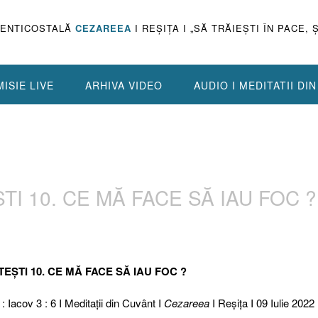
PENTICOSTALĂ
CEZAREEA
I REŞIŢA I „SĂ TRĂIEŞTI ÎN PACE, 
ISIE LIVE
ARHIVA VIDEO
AUDIO I MEDITATII DI
TI 10. CE MĂ FACE SĂ IAU FOC ?
TEȘTI 10. CE MĂ FACE SĂ IAU FOC ?
 : Iacov 3 : 6 I Meditaţii din Cuvânt I
Cezareea
I Reşiţa I 09 Iulie 2022 