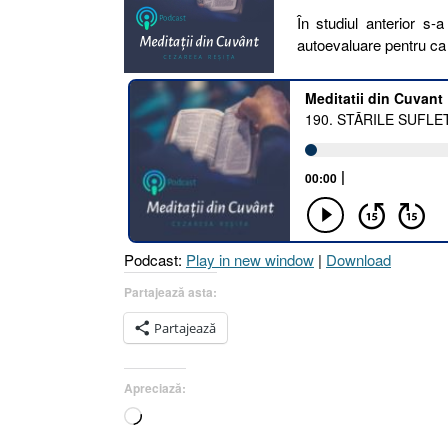
În studiul anterior s
autoevaluare pentru ca 
Podcast:
Play in new window
|
Download
Partajează asta:
Partajează
Apreciază:
Încarc...