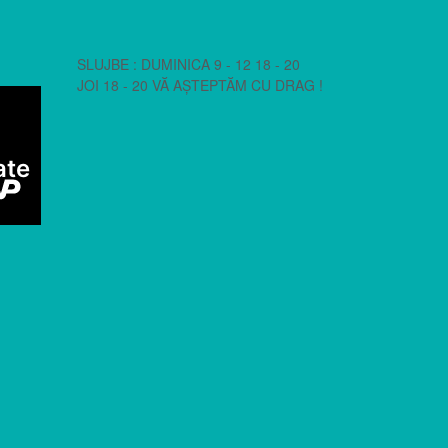
SLUJBE : DUMINICA 9 - 12 18 - 20
JOI 18 - 20 VĂ AȘTEPTĂM CU DRAG !