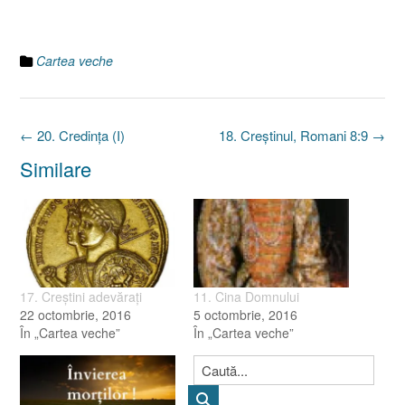
Cartea veche
Post
←
20. Credinţa (I)
18. Creştinul, Romani 8:9
→
navigation
Similare
17. Creştini adevăraţi
11. Cina Domnului
22 octombrie, 2016
5 octombrie, 2016
În „Cartea veche”
În „Cartea veche”