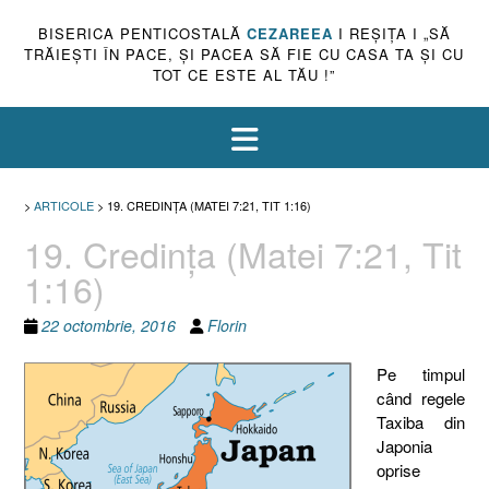
BISERICA PENTICOSTALĂ
CEZAREEA
I REŞIŢA I „SĂ
TRĂIEŞTI ÎN PACE, ŞI PACEA SĂ FIE CU CASA TA ŞI CU
TOT CE ESTE AL TĂU !”
>
ARTICOLE
>
19. CREDINŢA (MATEI 7:21, TIT 1:16)
19. Credinţa (Matei 7:21, Tit
1:16)
22 octombrie, 2016
Florin
Pe timpul
când regele
Taxiba din
Japonia
oprise