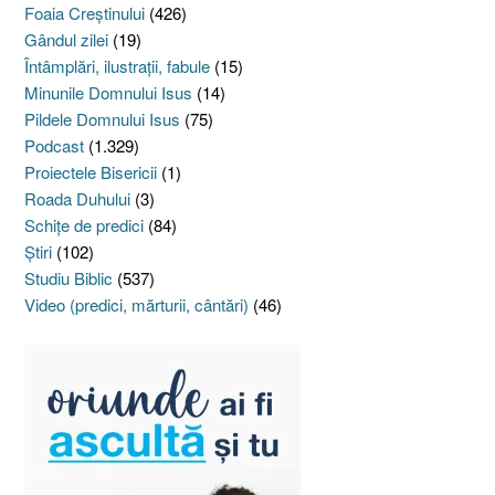
Foaia Creştinului
(426)
Gândul zilei
(19)
Întâmplări, ilustraţii, fabule
(15)
Minunile Domnului Isus
(14)
Pildele Domnului Isus
(75)
Podcast
(1.329)
Proiectele Bisericii
(1)
Roada Duhului
(3)
Schiţe de predici
(84)
Ştiri
(102)
Studiu Biblic
(537)
Video (predici, mărturii, cântări)
(46)