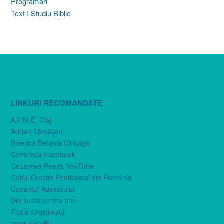
Programări
Text I Studiu Biblic
LINKURI RECOMANDATE
A.P.M.E. Cluj
Adrian Tămăşan
Biserica Betania Chicago
Cezareea Facebook
Cezareea Reşiţa YouTube
Cultul Creştin Penticostal din România
Cuvântul Adevărului
Din inimă pentru tine
Foaia Creştinului
Izvorul Vieţii