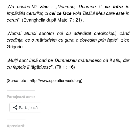
„
Nu oricine-Mi
zice
: „Doamne, Doamne !”
va intra
în
Împărăţia cerurilor, ci
cel ce face
voia Tatălui Meu care este în
ceruri
”. (Evanghelia după Matei 7 : 21) .
„
Numai atunci suntem noi cu adevărat credincioşi, când
credinţa, ce o mărturisim cu gura, o dovedim prin fapte
“, zice
Grigorie.
„
Mulţi sunt însă cari pe Dumnezeu mărturisesc că îl ştiu, dar
cu faptele îl tăgăduesc
”. (Tit 1 : 16)
(Sursa foto : http://www.operationworld.org)
Partajează asta:
Partajează
Apreciază: