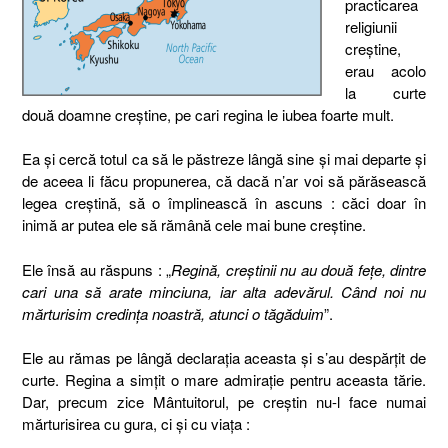
practicarea
religiunii
creştine,
erau acolo
la curte
două doamne creştine, pe cari regina le iubea foarte mult.
Ea şi cercă totul ca să le păstreze lângă sine şi mai departe şi
de aceea li făcu propunerea, că dacă n’ar voi să părăsească
legea creştină, să o împlinească în ascuns : căci doar în
inimă ar putea ele să rămână cele mai bune creştine.
Ele însă au răspuns : „
Regină, creştinii nu au două feţe, dintre
cari una să arate minciuna, iar alta adevărul. Când noi nu
mărturisim credinţa noastră, atunci o tăgăduim
”.
Ele au rămas pe lângă declaraţia aceasta şi s’au despărţit de
curte. Regina a simţit o mare admiraţie pentru aceasta tărie.
Dar, precum zice Mântuitorul, pe creştin nu-l face numai
mărturisirea cu gura, ci şi cu viaţa :