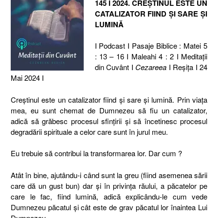
145 I 2024. CREȘTINUL ESTE UN
CATALIZATOR FIIND ȘI SARE ȘI
LUMINĂ
I Podcast I Pasaje Biblice : Matei 5
: 13 – 16 I Maleahi 4 : 2 I Meditaţii
din Cuvânt I
Cezareea
I Reşiţa I 24
Mai 2024 I
Creștinul este un catalizator fiind și sare și lumină. Prin viața
mea, eu sunt chemat de Dumnezeu să fiu un catalizator,
adică să grăbesc procesul sfințirii și să încetinesc procesul
degradării spirituale a celor care sunt în jurul meu.
Eu trebuie să contribui la transformarea lor. Dar cum ?
Atât în bine, ajutându-i când sunt la greu (fiind asemenea sării
care dă un gust bun) dar și în privința răului, a păcatelor pe
care le fac, fiind lumină, adică explicându-le cum vede
Dumnezeu păcatul și cât este de grav păcatul lor înaintea Lui
Dumnezeu.