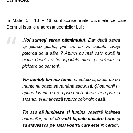
În Matei 5 : 13 – 16 sunt consemnate cuvintele pe care
Domnul Isus le-a adresat ucenicilor Lui :
„
Voi sunteţi sarea pământului
. Dar dacă sarea
îşi pierde gustul, prin ce îşi va căpăta iarăşi
puterea de a săra ? Atunci nu mai este bună la
nimic decât să fie lepădată afară şi călcată în
picioare de oameni.
Voi sunteţi lumina lumii
. O cetate aşezată pe un
munte nu poate să rămână ascunsă. Şi oamenii n-
aprind lumina ca s-o pună sub obroc, ci o pun în
sfeşnic, şi luminează tuturor celor din casă.
Tot aşa
să lumineze şi lumina voastră
înaintea
oamenilor, ca
ei să vadă faptele voastre bune
şi
să slăvească pe Tatăl vostru
care este în ceruri
”.