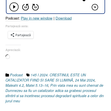
Podcast:
Play in new window
|
Download
Partajează asta:
Partajează
Apreciază:
Încarc...
Podcast
145 I 2024. CRESTINUL ESTE UN
CATALIZATOR FIIND SI SARE SI LUMINĂ
,
24 Mai 2024
,
Maleahi 4.2
,
Matei 5.13–16
,
Prin viata mea eu sunt chemat de
Dumnezeu sa fiu un catalizator adica sa grabesc procesul
sfintirii si sa incetinesc procesul degradarii spirituale a celor din
jurul meu