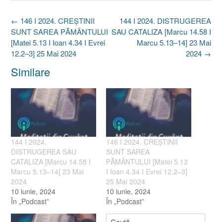
Post
←
146 I 2024. CREȘTINII
144 I 2024. DISTRUGEREA
navigation
SUNT SAREA PĂMÂNTULUI
SAU CATALIZA [Marcu 14.58 I
[Matei 5.13 I Ioan 4.34 I Evrei
Marcu 5.13–14] 23 Mai
12.2–3] 25 Mai 2024
2024
→
Similare
144 I 2024.
146 I 2024. CREȘTINII
DISTRUGEREA SAU
SUNT SAREA
CATALIZA [Marcu 14.58 I
PĂMÂNTULUI [Matei 5.13
Marcu 5.13–14] 23 Mai
I Ioan 4.34 I Evrei 12.2–3]
2024
25 Mai 2024
10 iunie, 2024
10 iunie, 2024
În „Podcast”
În „Podcast”