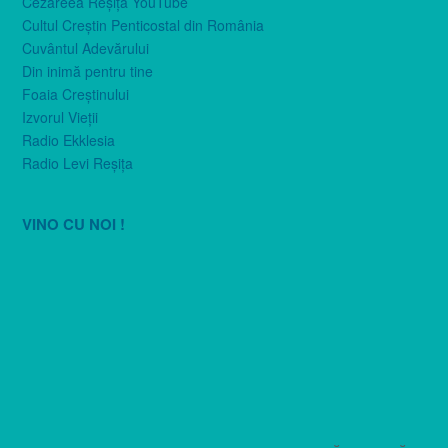
Cezareea Reşiţa YouTube
Cultul Creştin Penticostal din România
Cuvântul Adevărului
Din inimă pentru tine
Foaia Creştinului
Izvorul Vieţii
Radio Ekklesia
Radio Levi Reşiţa
VINO CU NOI !