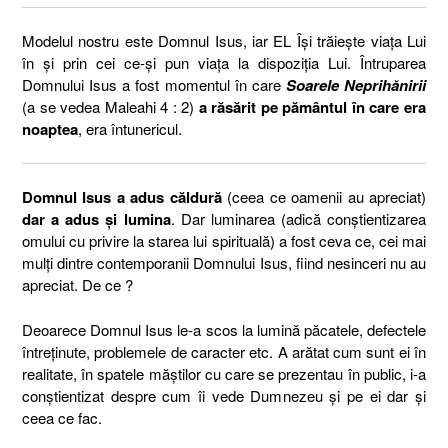
Modelul nostru este Domnul Isus, iar EL Își trăiește viața Lui
în și prin cei ce-și pun viața la dispoziția Lui. Întruparea
Domnului Isus a fost momentul în care
Soarele Neprihănirii
(a se vedea Maleahi 4 : 2)
a răsărit pe pământul în care era
noaptea
, era întunericul.
Domnul Isus a adus căldură
(ceea ce oamenii au apreciat)
dar a adus și lumina
. Dar luminarea (adică conștientizarea
omului cu privire la starea lui spirituală) a fost ceva ce, cei mai
mulți dintre contemporanii Domnului Isus, fiind nesinceri nu au
apreciat. De ce ?
Deoarece Domnul Isus le-a scos la lumină păcatele, defectele
întreținute, problemele de caracter etc. A arătat cum sunt ei în
realitate, în spatele măștilor cu care se prezentau în public, i-a
conștientizat despre cum îi vede Dumnezeu și pe ei dar și
ceea ce fac.