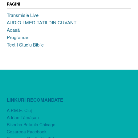
PAGINI
Transmisie Live
AUDIO I MEDITATII DIN CUVANT
Acasă
Programări
Text I Studiu Biblic
LINKURI RECOMANDATE
A.P.M.E. Cluj
Adrian Tămăşan
Biserica Betania Chicago
Cezareea Facebook