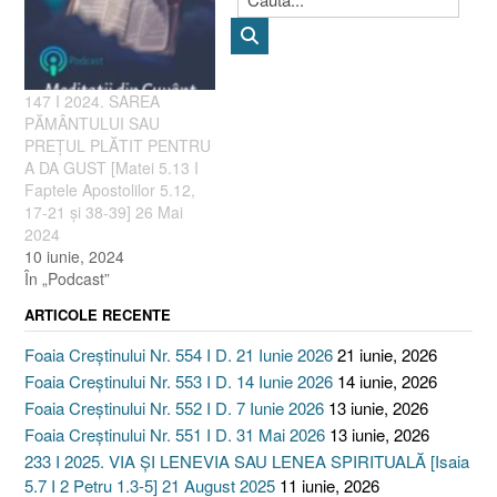
147 I 2024. SAREA
PĂMÂNTULUI SAU
PREȚUL PLĂTIT PENTRU
A DA GUST [Matei 5.13 I
Faptele Apostolilor 5.12,
17-21 și 38-39] 26 Mai
2024
10 iunie, 2024
În „Podcast”
ARTICOLE RECENTE
Foaia Creștinului Nr. 554 I D. 21 Iunie 2026
21 iunie, 2026
Foaia Creștinului Nr. 553 I D. 14 Iunie 2026
14 iunie, 2026
Foaia Creștinului Nr. 552 I D. 7 Iunie 2026
13 iunie, 2026
Foaia Creștinului Nr. 551 I D. 31 Mai 2026
13 iunie, 2026
233 I 2025. VIA ȘI LENEVIA SAU LENEA SPIRITUALĂ [Isaia
5.7 I 2 Petru 1.3-5] 21 August 2025
11 iunie, 2026