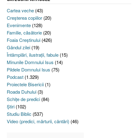
Cartea veche
(43)
Creşterea copiilor
(20)
Evenimente
(128)
Familie, căsătorie
(20)
Foaia Creştinului
(426)
Gândul zilei
(19)
Întâmplări, ilustraţii, fabule
(15)
Minunile Domnului Isus
(14)
Pildele Domnului Isus
(75)
Podcast
(1.329)
Proiectele Bisericii
(1)
Roada Duhului
(3)
Schiţe de predici
(84)
Ştiri
(102)
Studiu Biblic
(537)
Video (predici, mărturii, cântări)
(46)