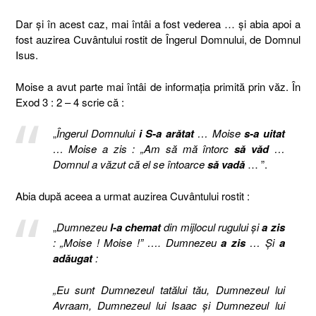
Dar și în acest caz, mai întâi a fost vederea … și abia apoi a
fost auzirea Cuvântului rostit de Îngerul Domnului, de Domnul
Isus.
Moise a avut parte mai întâi de informația primită prin văz. În
Exod 3 : 2 – 4 scrie că :
„
Îngerul Domnului
i S-a arătat
… Moise
s-a uitat
… Moise a zis : „Am să mă întorc
să văd
…
Domnul a văzut că el se întoarce
să vadă
… ”.
Abia după aceea a urmat auzirea Cuvântului rostit :
„
Dumnezeu
l-a chemat
din mijlocul rugului şi
a zis
: „Moise ! Moise !” …. Dumnezeu
a zis
… Şi
a
adăugat
:
„Eu sunt Dumnezeul tatălui tău, Dumnezeul lui
Avraam, Dumnezeul lui Isaac şi Dumnezeul lui