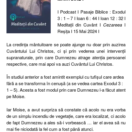
I Podcast I Pasaje Biblice : Exodul
3 : 1 – 7 I Ioan 6 : 44 I Ioan 12 : 32 I
Meditaţii din Cuvânt I
Cezareea
I
Reşiţa I 15 Mai 2024 I
La credința mântuitoare se poate ajunge nu doar prin auzirea
Cuvântului Lui Christos, ci și prin vederea unei intervenții
supranaturale, prin care Dumnezeu atrage atenția persoanei
respective, care mai apoi va auzi Cuvântul Lui Christos.
În studiul anterior a fost amintit exemplul cu tufișul care ardea
fără a se transforma în cenușă (a se vedea cartea Exodul 3 :
1 – 5). Acesta a fost modul prin care Dumnezeu l-a făcut atent
pe Moise.
Iar Moise, a avut surpriza să constate că acolo nu era vorba
de un simplu incendiu de vegetație, care era localizat, ci acolo
de fapt Dumnezeu a ales să-i vorbească … iar el avea să nu
mai fie niciodată la fel cum a fost până atunci.