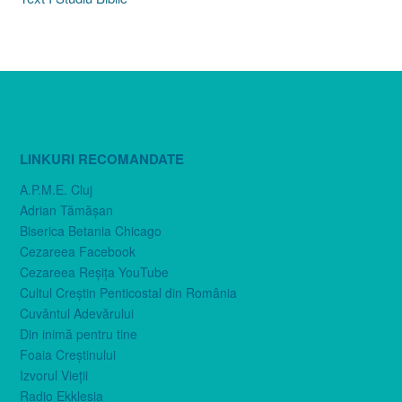
LINKURI RECOMANDATE
A.P.M.E. Cluj
Adrian Tămăşan
Biserica Betania Chicago
Cezareea Facebook
Cezareea Reşiţa YouTube
Cultul Creştin Penticostal din România
Cuvântul Adevărului
Din inimă pentru tine
Foaia Creştinului
Izvorul Vieţii
Radio Ekklesia