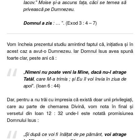
Iacov.” Moise şi-a ascuns faţa, căci se temea să
privească pe Dumnezeu.
Domnul a zis
:
… ”. (Exod 3 : 4 – 7)
Vom încheia prezentul studiu amintind faptul că, inițiativa și în
acest caz a avut-o Dumnezeu. Iar Domnul Isus avea spună
foarte clar, peste ani că :
„
Nimeni nu poate veni la Mine, dacă nu-l atrage
Tatăl
, care M-a trimis ; şi Eu îl voi învia în ziua de
apoi
”. (Ioan 6 : 44)
Dar, pentru a nu trăi cu impresia că există doar unii privilegiați,
care au parte de chemarea Divină, vom nota în final și
versetul din Ioan 12 : 32 unde-I este notată promisiunea
Domnului Isus :
„
Şi după ce voi fi înălţat de pe pământ,
voi atrage