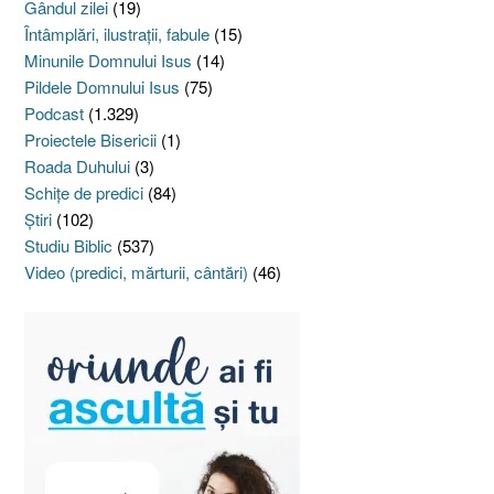
Gândul zilei
(19)
Întâmplări, ilustraţii, fabule
(15)
Minunile Domnului Isus
(14)
Pildele Domnului Isus
(75)
Podcast
(1.329)
Proiectele Bisericii
(1)
Roada Duhului
(3)
Schiţe de predici
(84)
Ştiri
(102)
Studiu Biblic
(537)
Video (predici, mărturii, cântări)
(46)