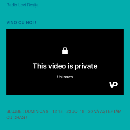
Radio Levi Reşiţa
VINO CU NOI !
SLUJBE : DUMINICA 9 - 12 18 - 20 JOI 18 - 20 VĂ AȘTEPTĂM
CU DRAG !