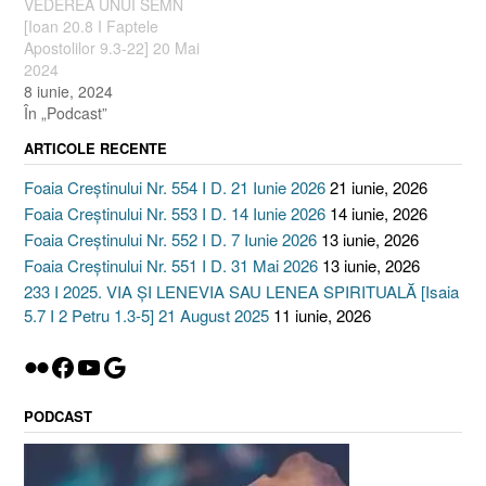
VEDEREA UNUI SEMN
[Ioan 20.8 I Faptele
Apostolilor 9.3-22] 20 Mai
2024
8 iunie, 2024
În „Podcast”
ARTICOLE RECENTE
Foaia Creștinului Nr. 554 I D. 21 Iunie 2026
21 iunie, 2026
Foaia Creștinului Nr. 553 I D. 14 Iunie 2026
14 iunie, 2026
Foaia Creștinului Nr. 552 I D. 7 Iunie 2026
13 iunie, 2026
Foaia Creștinului Nr. 551 I D. 31 Mai 2026
13 iunie, 2026
233 I 2025. VIA ȘI LENEVIA SAU LENEA SPIRITUALĂ [Isaia
5.7 I 2 Petru 1.3-5] 21 August 2025
11 iunie, 2026
Flickr
Facebook
YouTube
Google
PODCAST