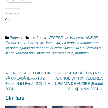
Apreciază:
Încarc...
Podcast
136 I 2024. VEDERE
,
15 Mai 2024
,
AUZIRE
,
Exodul 3.1–7
,
Ioan 12.32
,
Ioan 6.44
,
La credinta mantuitoare
se poate ajunge nu doar prin auzirea Cuvantului Lui Christos ci
si prin vederea unei interventii supranaturale
,
mântuire
Post
←
137 I 2024. VEI FACE CA
135 I 2024. LA CREDINȚĂ SE
navigation
SĂ CREADĂ [Exodul 3.2 I
AJUNGE ȘI PRIN VEDEREA
Exodul 4.5 I Evrei 12.2] 16 Mai
URMATĂ DE AUZIRE [Exodul
2024
3.1–4] 14 Mai 2024
→
Similare