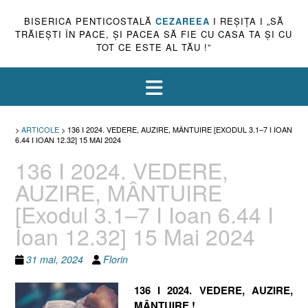
BISERICA PENTICOSTALĂ
CEZAREEA
I REŞIŢA I „SĂ
TRĂIEŞTI ÎN PACE, ŞI PACEA SĂ FIE CU CASA TA ŞI CU
TOT CE ESTE AL TĂU !”
>
ARTICOLE
>
136 I 2024. VEDERE, AUZIRE, MÂNTUIRE [EXODUL 3.1–7 I IOAN
6.44 I IOAN 12.32] 15 MAI 2024
136 I 2024. VEDERE,
AUZIRE, MÂNTUIRE
[Exodul 3.1–7 I Ioan 6.44 I
Ioan 12.32] 15 Mai 2024
31 mai, 2024
Florin
136 I 2024. VEDERE, AUZIRE,
MÂNTUIRE !