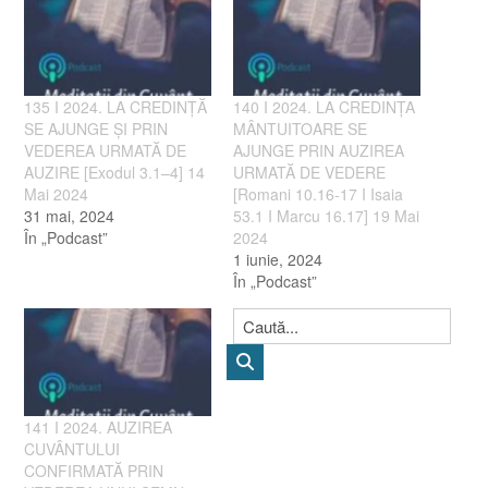
135 I 2024. LA CREDINȚĂ
140 I 2024. LA CREDINȚA
SE AJUNGE ȘI PRIN
MÂNTUITOARE SE
VEDEREA URMATĂ DE
AJUNGE PRIN AUZIREA
AUZIRE [Exodul 3.1–4] 14
URMATĂ DE VEDERE
Mai 2024
[Romani 10.16-17 I Isaia
31 mai, 2024
53.1 I Marcu 16.17] 19 Mai
În „Podcast”
2024
1 iunie, 2024
În „Podcast”
141 I 2024. AUZIREA
CUVÂNTULUI
CONFIRMATĂ PRIN