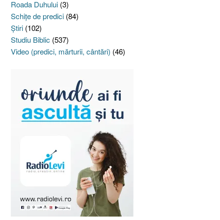
Roada Duhului
(3)
Schiţe de predici
(84)
Ştiri
(102)
Studiu Biblic
(537)
Video (predici, mărturii, cântări)
(46)