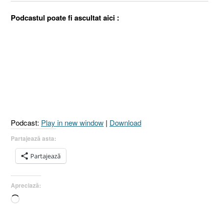
Podcastul poate fi ascultat aici :
Podcast:
Play in new window
|
Download
Partajează asta:
Partajează
Apreciază:
Încarc...