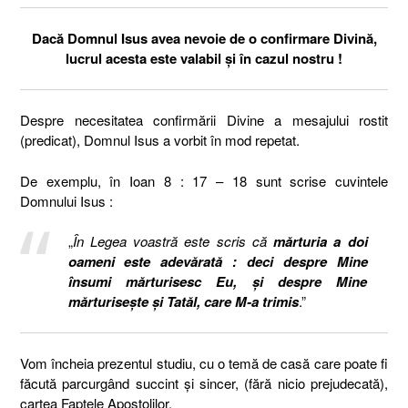
Dacă Domnul Isus avea nevoie de o confirmare Divină,
lucrul acesta este valabil și în cazul nostru !
Despre necesitatea confirmării Divine a mesajului rostit
(predicat), Domnul Isus a vorbit în mod repetat.
De exemplu, în Ioan 8 : 17 – 18 sunt scrise cuvintele
Domnului Isus :
„
În Legea voastră este scris că
mărturia a doi
oameni este adevărată : deci despre Mine
însumi mărturisesc Eu, şi despre Mine
mărturiseşte şi Tatăl, care M-a trimis
.”
Vom încheia prezentul studiu, cu o temă de casă care poate fi
făcută parcurgând succint și sincer, (fără nicio prejudecată),
cartea Faptele Apostolilor.