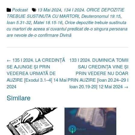
Podcast
13 Mai 2024
,
134 I 2024. ORICE DEPOZITIE
TREBUIE SUSTINUTA CU MARTORI
,
Deuteronomul 19.15
,
Ioan 5.31-32
,
Matei 18.15-16
,
Orice depozitie trebuie sustinuta
cu martori de aceea si cuvantul predicat de-o singura persoana
are nevoie de-o confirmare Divină
Post
←
135 I 2024. LA CREDINȚĂ
133 I 2024. DUMINICA TOMII
navigation
SE AJUNGE ȘI PRIN
SAU CREDINȚA VINE ȘI
VEDEREA URMATĂ DE
PRIN VEDERE NU DOAR
AUZIRE [Exodul 3.1–4] 14 Mai
PRIN AUZIRE [Ioan 20.24–29 I
2024
Ioan 20.19-20] 12 Mai 2024
→
Similare