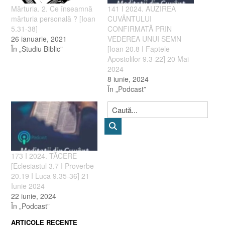
Mărturia. 2. Ce înseamnă
141 I 2024. AUZIREA
mărturia personală ? [Ioan
CUVÂNTULUI
5.31-38]
CONFIRMATĂ PRIN
26 ianuarie, 2021
VEDEREA UNUI SEMN
În „Studiu Biblic”
[Ioan 20.8 I Faptele
Apostolilor 9.3-22] 20 Mai
2024
8 iunie, 2024
În „Podcast”
173 I 2024. TĂCERE
[Eclesiastul 3.7 I Proverbe
20.19 I Luca 9.35-36] 21
Iunie 2024
22 iunie, 2024
În „Podcast”
ARTICOLE RECENTE