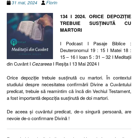
31 mai, 2024
Florin
134 I 2024. ORICE DEPOZIȚIE
TREBUIE SUSȚINUTĂ CU
MARTORI
I Podcast I Pasaje Biblice :
Deuteronomul 19 : 15 I Matei 18 :
15 – 16 I Ioan 5 : 31 – 32 I Meditaţii
din Cuvânt I
Cezareea
I Reşiţa I 13 Mai 2024 I
Orice depoziție trebuie susținută cu martori. În contextul
studiului despre necesitatea confirmării Divine a Cuvântului
predicat, trebuie să reamintim că încă din Vechiul Testament,
a fost importantă depoziția susținută de doi martori.
De aceea și cuvântul predicat, de-o singură persoană, are
nevoie de-o confirmare Divină !