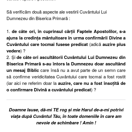
Să verificăm două aspecte ale vestirii Cuvântului Lui
Dumnezeu din Biserica Primară :
1.
de câte ori, în cuprinsul cărții Faptele Apostolilor, s-a
ajuns la credința mântuitoare în urma confirmării Divine a
Cuvântului care tocmai fusese predicat
(adică
auzire plus
vedere
) ?
2. Și
de câte ori ascultătorii Cuvântului Lui Dumnezeu din
Biserica Primară s-au întors la Dumnezeu doar ascultând
un mesaj Biblic
care însă nu a avut parte de un semn care
să confirme veridicitatea Cuvântului care tocmai a fost rostit
(iar aici ne referim doar la
auzire, care nu a fost însoțită de
o confirmare Divină a cuvântului predicat
) ?
Doamne Isuse, dă-mi TE rog și mie Harul de-a-mi potrivi
viața după Cuvântul Tău, în toate domeniile în care am
nevoie de schimbare ! Amin !