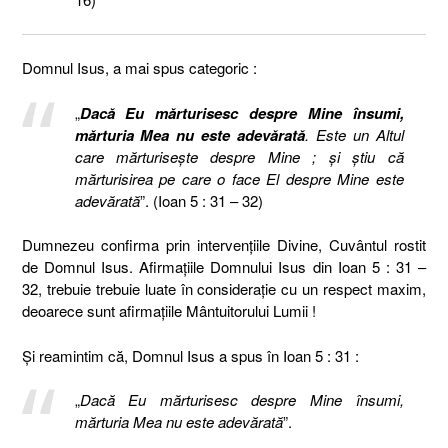
Domnul Isus, a mai spus categoric :
„
Dacă Eu mărturisesc despre Mine însumi,
mărturia Mea nu este adevărată
. Este un Altul
care mărturiseşte despre Mine ; şi ştiu că
mărturisirea pe care o face El despre Mine este
adevărată
”. (Ioan 5 : 31 – 32)
Dumnezeu confirma prin intervențiile Divine, Cuvântul rostit
de Domnul Isus. Afirmațiile Domnului Isus din Ioan 5 : 31 –
32, trebuie trebuie luate în considerație cu un respect maxim,
deoarece sunt afirmațiile Mântuitorului Lumii !
Și reamintim că, Domnul Isus a spus în Ioan 5 : 31 :
„
Dacă Eu mărturisesc despre Mine însumi,
mărturia Mea nu este adevărată
”.