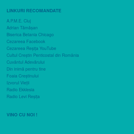
LINKURI RECOMANDATE
A.P.M.E. Cluj
Adrian Tămăşan
Biserica Betania Chicago
Cezareea Facebook
Cezareea Reşiţa YouTube
Cultul Creştin Penticostal din România
Cuvântul Adevărului
Din inimă pentru tine
Foaia Creştinului
Izvorul Vieţii
Radio Ekklesia
Radio Levi Reşiţa
VINO CU NOI !