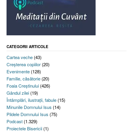
CATEGORII ARTICOLE
Cartea veche
(43)
Creşterea copiilor
(20)
Evenimente
(128)
Familie, căsătorie
(20)
Foaia Creştinului
(426)
Gândul zilei
(19)
Întâmplări, ilustraţii, fabule
(15)
Minunile Domnului Isus
(14)
Pildele Domnului Isus
(75)
Podcast
(1.329)
Proiectele Bisericii
(1)