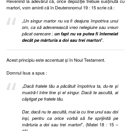
Revenind la adevărul că, orice depoziție trebuie susținută cu
martori, vom aminti că în Deuteronomul 19 : 15 scrie că :
„
Un singur martor nu va fi deajuns împotriva unui
om, ca să adeverească vreo nelegiuire sau vreun
păcat oarecare ;
un fapt nu va putea fi întemeiat
decât pe mărturia a doi sau trei martori
”.
Acest principiu este accentuat și în Noul Testament.
Domnul Isus a spus :
„
Dacă fratele tău a păcătuit împotriva ta, du-te şi
mustră-l între tine şi el singur. Dacă te ascultă, ai
câştigat pe fratele tău.
Dar, dacă nu te ascultă, mai ia cu tine unul sau doi
inşi, pentru ca orice vorbă să fie sprijinită pe
mărturia a doi sau trei martori
”. (Matei 18 : 15 –
16)