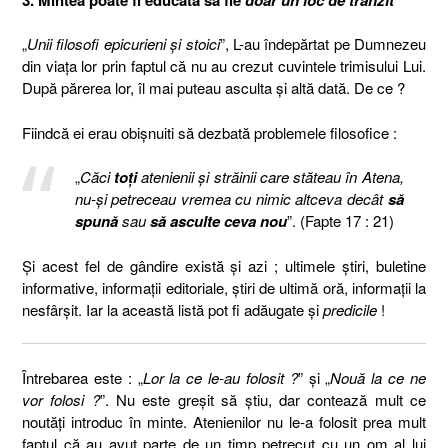
„
Unii filosofi epicurieni şi stoici
”, L-au îndepărtat pe Dumnezeu
din viaţa lor prin faptul că nu au crezut cuvintele trimisului Lui.
După părerea lor, îl mai puteau asculta şi altă dată. De ce ?
Fiindcă ei erau obişnuiti să dezbată problemele filosofice :
„
Căci
toţi
atenienii şi străinii care stăteau în Atena,
nu-şi petreceau vremea cu nimic altceva decât
să
spună
sau
să asculte
ceva nou
”. (Fapte 17 : 21)
Şi acest fel de gândire există şi azi ; ultimele ştiri, buletine
informative, informaţii editoriale, ştiri de ultimă oră, informaţii la
nesfârşit. Iar la această listă pot fi adăugate şi
predicile
!
Întrebarea este : „
Lor la ce le-au folosit ?
” şi „
Nouă la ce ne
vor folosi ?
”. Nu este greşit să ştiu, dar contează mult ce
noutăţi introduc în minte. Atenienilor nu le-a folosit prea mult
faptul că au avut parte de un timp petrecut cu un om al lui