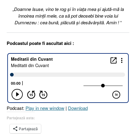
„
Doamne Isuse, vino te rog şi în viaţa mea şi ajută-mă la
înnoirea minţii mele, ca să pot deosebi bine voia lui
Dumnezeu : cea bună, plăcută şi desăvârşită. Amin !
“
Podcastul poate fi ascultat aici :
Podcast:
Play in new window
|
Download
Partajează asta:
Partajează