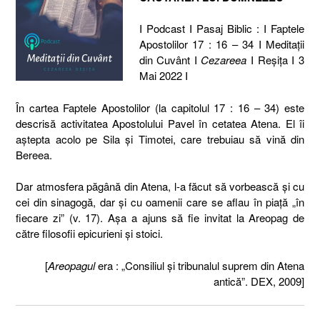
I Podcast I Pasaj Biblic : I Faptele
Apostolilor 17 : 16 – 34 I Meditaţii
din Cuvânt I
Cezareea
I Reşiţa I 3
Mai 2022 I
În cartea Faptele Apostolilor (la capitolul 17 : 16 – 34) este
descrisă activitatea Apostolului Pavel în cetatea Atena. El îi
aştepta acolo pe Sila şi Timotei, care trebuiau să vină din
Bereea.
Dar atmosfera păgână din Atena, l-a făcut să vorbească şi cu
cei din sinagogă, dar şi cu oamenii care se aflau în piaţă „în
fiecare zi” (v. 17). Aşa a ajuns să fie invitat la Areopag de
către filosofii epicurieni şi stoici.
[
Areopagul
era : „Consiliul și tribunalul suprem din Atena
antică”. DEX, 2009]