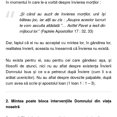
în momentul în care le-a vorbit despre învierea morţilor :
„
Şi când au auzit de învierea morţilor, unii îşi
băteau joc, iar alţii au zis : „Asupra acestor lucruri
te vom asculta altădată ”… Astfel Pavel a iesit din
mijlocul lor
.” (Faptele Apostolilor 17 : 32, 33)
Dar, faptul că ei nu au acceptat cu mintea lor, în gândirea lor,
realitatea învierii, aceasta nu înseamnă că Învierea nu există.
Nu exista pentru ei, sau pentru cei care gândesc aşa, şi
filosofii de atunci, nici nu au aflat despre existenţa Învierii
Domnului Isus şi ce s-a petrecut după Înviere (cum li s-a
arătat ucenicilor). Nu au aflat despre dovezile palpabile, după
cum avea să scrie şi apostolul Ioan (1 Ioan 1 : 1 – 3).
2. Mintea poate bloca intervenţiile Domnului din viaţa
noastră