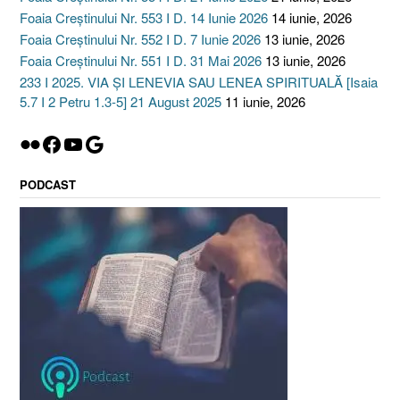
sinagogă, dar şi cu
Foaia Creștinului Nr. 553 I D. 14 Iunie 2026
14 iunie, 2026
oamenii…
Foaia Creștinului Nr. 552 I D. 7 Iunie 2026
13 iunie, 2026
Foaia Creștinului Nr. 551 I D. 31 Mai 2026
13 iunie, 2026
233 I 2025. VIA ȘI LENEVIA SAU LENEA SPIRITUALĂ [Isaia
5.7 I 2 Petru 1.3-5] 21 August 2025
11 iunie, 2026
Flickr
Facebook
YouTube
Google
PODCAST