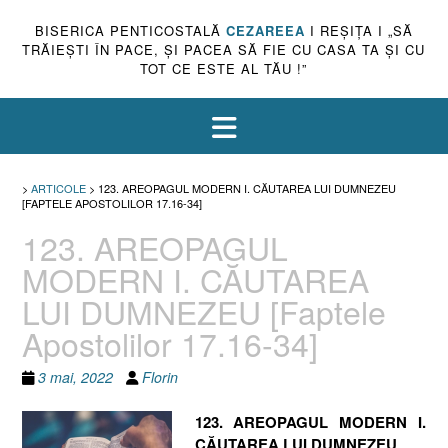
BISERICA PENTICOSTALĂ
CEZAREEA
I REŞIŢA I „SĂ
TRĂIEŞTI ÎN PACE, ŞI PACEA SĂ FIE CU CASA TA ŞI CU
TOT CE ESTE AL TĂU !”
>
ARTICOLE
>
123. AREOPAGUL MODERN I. CĂUTAREA LUI DUMNEZEU
[FAPTELE APOSTOLILOR 17.16-34]
123. AREOPAGUL
MODERN I. CĂUTAREA
LUI DUMNEZEU [Faptele
Apostolilor 17.16-34]
3 mai, 2022
Florin
123. AREOPAGUL MODERN I.
CĂUTAREA LUI DUMNEZEU