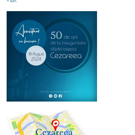
« iun.