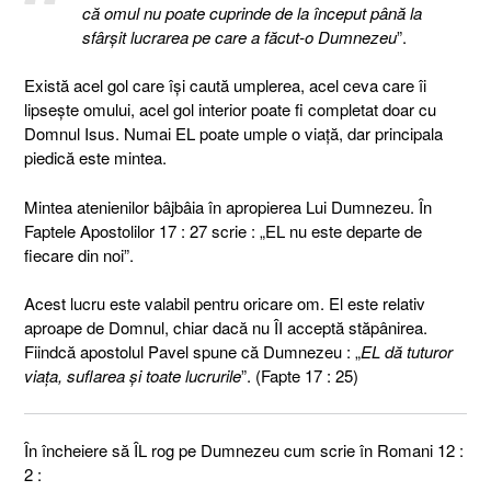
că omul nu poate cuprinde de la început până la
sfârşit lucrarea pe care a făcut-o Dumnezeu
”.
Există acel gol care îşi caută umplerea, acel ceva care îi
lipseşte omului, acel gol interior poate fi completat doar cu
Domnul Isus. Numai EL poate umple o viaţă, dar principala
piedică este mintea.
Mintea atenienilor bâjbâia în apropierea Lui Dumnezeu. În
Faptele Apostolilor 17 : 27 scrie : „EL nu este departe de
fiecare din noi”.
Acest lucru este valabil pentru oricare om. El este relativ
aproape de Domnul, chiar dacă nu ÎI acceptă stăpânirea.
Fiindcă apostolul Pavel spune că Dumnezeu : „
EL dă tuturor
viaţa, suflarea şi toate lucrurile
”. (Fapte 17 : 25)
În încheiere să ÎL rog pe Dumnezeu cum scrie în Romani 12 :
2 :