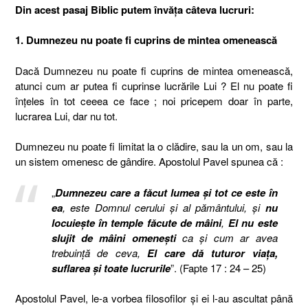
Din acest pasaj Biblic putem învăţa câteva lucruri:
1. Dumnezeu nu poate fi cuprins de mintea omenească
Dacă Dumnezeu nu poate fi cuprins de mintea omenească,
atunci cum ar putea fi cuprinse lucrările Lui ? El nu poate fi
înţeles în tot ceeea ce face ; noi pricepem doar în parte,
lucrarea Lui, dar nu tot.
Dumnezeu nu poate fi limitat la o clădire, sau la un om, sau la
un sistem omenesc de gândire. Apostolul Pavel spunea că :
„
Dumnezeu care a făcut lumea şi tot ce este în
ea
, este Domnul cerului şi al pământului, şi
nu
locuieşte în temple făcute de mâini
,
El nu este
slujit de mâini omeneşti
ca şi cum ar avea
trebuinţă de ceva,
El care dă tuturor viaţa,
suflarea şi toate lucrurile
”. (Fapte 17 : 24 – 25)
Apostolul Pavel, le-a vorbea filosofilor şi ei l-au ascultat până