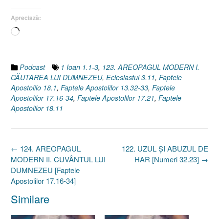
Apreciază:
Încarc...
Podcast
1 Ioan 1.1-3
,
123. AREOPAGUL MODERN I.
CĂUTAREA LUI DUMNEZEU
,
Eclesiastul 3.11
,
Faptele
Apostolilo 18.1
,
Faptele Apostolilor 13.32-33
,
Faptele
Apostolilor 17.16-34
,
Faptele Apostolilor 17.21
,
Faptele
Apostolilor 18.11
Post
←
124. AREOPAGUL
122. UZUL ŞI ABUZUL DE
navigation
MODERN II. CUVÂNTUL LUI
HAR [Numeri 32.23]
→
DUMNEZEU [Faptele
Apostolilor 17.16-34]
Similare