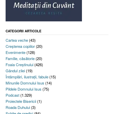
CATEGORII ARTICOLE
Cartea veche
(43)
Creşterea copiilor
(20)
Evenimente
(128)
Familie, căsătorie
(20)
Foaia Creştinului
(426)
Gândul zilei
(19)
Întâmplări, ilustraţii, fabule
(15)
Minunile Domnului Isus
(14)
Pildele Domnului Isus
(75)
Podcast
(1.329)
Proiectele Bisericii
(1)
Roada Duhului
(3)
Schiţe de predici
(84)