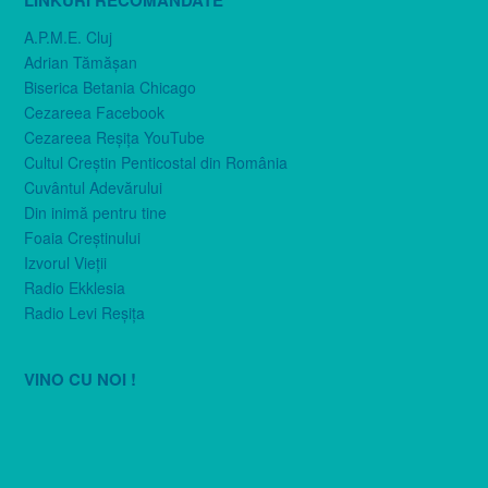
LINKURI RECOMANDATE
A.P.M.E. Cluj
Adrian Tămăşan
Biserica Betania Chicago
Cezareea Facebook
Cezareea Reşiţa YouTube
Cultul Creştin Penticostal din România
Cuvântul Adevărului
Din inimă pentru tine
Foaia Creştinului
Izvorul Vieţii
Radio Ekklesia
Radio Levi Reşiţa
VINO CU NOI !