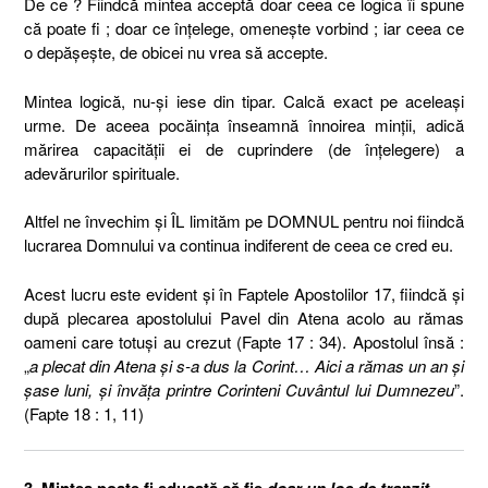
De ce ? Fiindcă mintea acceptă doar ceea ce logica îi spune
că poate fi ; doar ce înţelege, omeneşte vorbind ; iar ceea ce
o depăşeşte, de obicei nu vrea să accepte.
Mintea logică, nu-şi iese din tipar. Calcă exact pe aceleaşi
urme. De aceea pocăinţa înseamnă înnoirea minţii, adică
mărirea capacităţii ei de cuprindere (de înţelegere) a
adevărurilor spirituale.
Altfel ne învechim şi ÎL limităm pe DOMNUL pentru noi fiindcă
lucrarea Domnului va continua indiferent de ceea ce cred eu.
Acest lucru este evident şi în Faptele Apostolilor 17, fiindcă şi
după plecarea apostolului Pavel din Atena acolo au rămas
oameni care totuşi au crezut (Fapte 17 : 34). Apostolul însă :
„
a plecat din Atena şi s-a dus la Corint… Aici a rămas un an şi
şase luni, şi învăţa printre Corinteni Cuvântul lui Dumnezeu
”.
(Fapte 18 : 1, 11)
3. Mintea poate fi educată să fie
doar un loc de tranzit