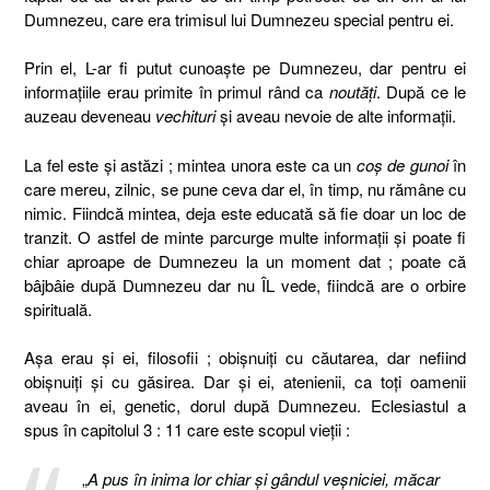
Dumnezeu, care era trimisul lui Dumnezeu special pentru ei.
Prin el, L-ar fi putut cunoaşte pe Dumnezeu, dar pentru ei
informaţiile erau primite în primul rând ca
noutăţi
. După ce le
auzeau deveneau
vechituri
şi aveau nevoie de alte informaţii.
La fel este şi astăzi ; mintea unora este ca un
coş de gunoi
în
care mereu, zilnic, se pune ceva dar el, în timp, nu rămâne cu
nimic. Fiindcă mintea, deja este educată să fie doar un loc de
tranzit. O astfel de minte parcurge multe informaţii şi poate fi
chiar aproape de Dumnezeu la un moment dat ; poate că
bâjbâie după Dumnezeu dar nu ÎL vede, fiindcă are o orbire
spirituală.
Aşa erau şi ei, filosofii ; obişnuiţi cu căutarea, dar nefiind
obişnuiţi şi cu găsirea. Dar şi ei, atenienii, ca toţi oamenii
aveau în ei, genetic, dorul după Dumnezeu. Eclesiastul a
spus în capitolul 3 : 11 care este scopul vieţii :
„
A pus în inima lor chiar şi gândul veşniciei, măcar