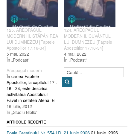
125. AREOPAGUL
124. AREOPAGUL
MODERN III. STĂPÂNIREA
MODERN II. CUVÂNTUL
LUI DUMNEZEU [Faptele
LUI DUMNEZEU [Faptele
Apostolilor 17.16-34]
Apostolilor 17.16-34]
5 mai, 2022
4 mai, 2022
În „Podcast”
În „Podcast”
Areopagul modern
În cartea Faptele
Apostolilor, la capitolul 17 :
16 - 34, este descrisă
activitatea Apostolului
Pavel în cetatea Atena. El
îi aştepta acolo pe Sila şi
16 iulie, 2012
Timotei, care trebuiau să
În „Studiu Biblic”
vină din Bereea. Atmosfera
ARTICOLE RECENTE
păgână din Atena, l-a făcut
să vorbească şi cu cei din
Foaia Creștinului Nr. 554 I D. 21 Iunie 2026
21 iunie, 2026