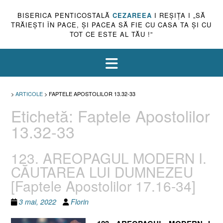
BISERICA PENTICOSTALĂ
CEZAREEA
I REŞIŢA I „SĂ
TRĂIEŞTI ÎN PACE, ŞI PACEA SĂ FIE CU CASA TA ŞI CU
TOT CE ESTE AL TĂU !”
>
ARTICOLE
>
FAPTELE APOSTOLILOR 13.32-33
Etichetă:
Faptele Apostolilor
13.32-33
123. AREOPAGUL MODERN I.
CĂUTAREA LUI DUMNEZEU
[Faptele Apostolilor 17.16-34]
3 mai, 2022
Florin