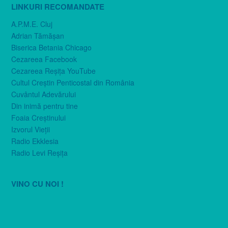
LINKURI RECOMANDATE
A.P.M.E. Cluj
Adrian Tămăşan
Biserica Betania Chicago
Cezareea Facebook
Cezareea Reşiţa YouTube
Cultul Creştin Penticostal din România
Cuvântul Adevărului
Din inimă pentru tine
Foaia Creştinului
Izvorul Vieţii
Radio Ekklesia
Radio Levi Reşiţa
VINO CU NOI !