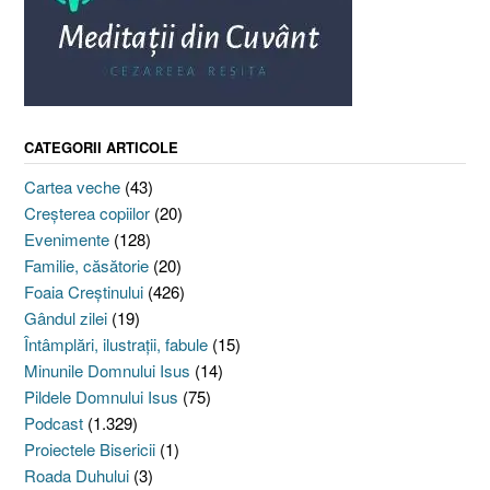
CATEGORII ARTICOLE
Cartea veche
(43)
Creşterea copiilor
(20)
Evenimente
(128)
Familie, căsătorie
(20)
Foaia Creştinului
(426)
Gândul zilei
(19)
Întâmplări, ilustraţii, fabule
(15)
Minunile Domnului Isus
(14)
Pildele Domnului Isus
(75)
Podcast
(1.329)
Proiectele Bisericii
(1)
Roada Duhului
(3)