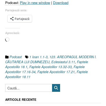
Podcast:
Play in new window
|
Download
34]”
Partajează asta:
Partajează
Apreciază:
Încarc...
Podcast
1 Ioan 1.1-3
,
123. AREOPAGUL MODERN I.
CĂUTAREA LUI DUMNEZEU
,
Eclesiastul 3.11
,
Faptele
Apostolilo 18.1
,
Faptele Apostolilor 13.32-33
,
Faptele
Apostolilor 17.16-34
,
Faptele Apostolilor 17.21
,
Faptele
Apostolilor 18.11
ARTICOLE RECENTE