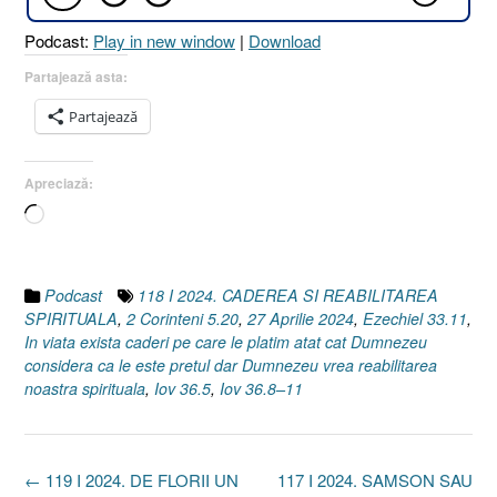
Podcast:
Play in new window
|
Download
Partajează asta:
Partajează
Apreciază:
Încarc...
Podcast
118 I 2024. CADEREA SI REABILITAREA
SPIRITUALA
,
2 Corinteni 5.20
,
27 Aprilie 2024
,
Ezechiel 33.11
,
In viata exista caderi pe care le platim atat cat Dumnezeu
considera ca le este pretul dar Dumnezeu vrea reabilitarea
noastra spirituala
,
Iov 36.5
,
Iov 36.8–11
Post
←
119 I 2024. DE FLORII UN
117 I 2024. SAMSON SAU