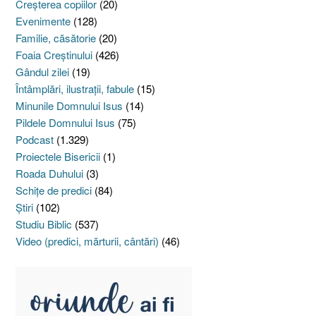
Creşterea copiilor
(20)
Evenimente
(128)
Familie, căsătorie
(20)
Foaia Creştinului
(426)
Gândul zilei
(19)
Întâmplări, ilustraţii, fabule
(15)
Minunile Domnului Isus
(14)
Pildele Domnului Isus
(75)
Podcast
(1.329)
Proiectele Bisericii
(1)
Roada Duhului
(3)
Schiţe de predici
(84)
Ştiri
(102)
Studiu Biblic
(537)
Video (predici, mărturii, cântări)
(46)