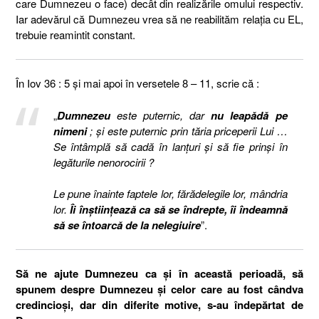
care Dumnezeu o face) decât din realizările omului respectiv.
Iar adevărul că Dumnezeu vrea să ne reabilităm relația cu EL,
trebuie reamintit constant.
În Iov 36 : 5 și mai apoi în versetele 8 – 11, scrie că :
„
Dumnezeu
este puternic, dar
nu leapădă pe
nimeni
; şi este puternic prin tăria priceperii Lui …
Se întâmplă să cadă în lanţuri şi să fie prinşi în
legăturile nenorocirii ?
Le pune înainte faptele lor, fărădelegile lor, mândria
lor.
Îi înştiinţează ca să se îndrepte, îi îndeamnă
să se întoarcă de la nelegiuire
”.
Să ne ajute Dumnezeu ca și în această perioadă, să
spunem despre Dumnezeu și celor care au fost cândva
credincioși, dar din diferite motive, s-au îndepărtat de