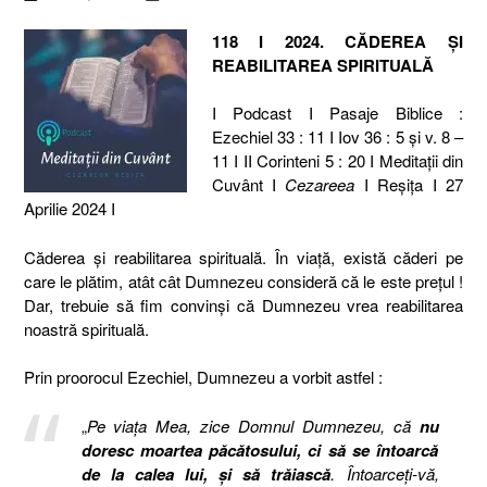
118 I 2024. CĂDEREA ȘI
REABILITAREA SPIRITUALĂ
I Podcast I Pasaje Biblice :
Ezechiel 33 : 11 I Iov 36 : 5 și v. 8 –
11 I II Corinteni 5 : 20 I Meditaţii din
Cuvânt I
Cezareea
I Reşiţa I 27
Aprilie 2024 I
Căderea și reabilitarea spirituală. În viață, există căderi pe
care le plătim, atât cât Dumnezeu consideră că le este prețul !
Dar, trebuie să fim convinși că Dumnezeu vrea reabilitarea
noastră spirituală.
Prin proorocul Ezechiel, Dumnezeu a vorbit astfel :
„
Pe viaţa Mea, zice Domnul Dumnezeu, că
nu
doresc moartea păcătosului, ci să se întoarcă
de la calea lui, şi să trăiască
. Întoarceţi-vă,