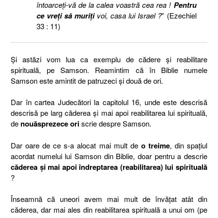
întoarceţi-vă de la calea voastră cea rea !
Pentru
ce vreţi să muriţi
voi, casa lui Israel ?
” (Ezechiel
33 : 11)
Și astăzi vom lua ca exemplu de cădere și reabilitare
spirituală, pe Samson. Reamintim că în Biblie numele
Samson este amintit de patruzeci și două de ori.
Dar în cartea Judecători la capitolul 16, unde este descrisă
descrisă pe larg căderea și mai apoi reabilitarea lui spirituală,
de
nouăsprezece ori
scrie despre Samson.
Dar oare de ce s-a alocat mai mult de
o treime
, din spațiul
acordat numelui lui Samson din Biblie, doar pentru a descrie
căderea și mai apoi îndreptarea (reabilitarea) lui spirituală
?
Înseamnă că uneori avem mai mult de învățat atât din
căderea, dar mai ales din reabilitarea spirituală a unui om (pe