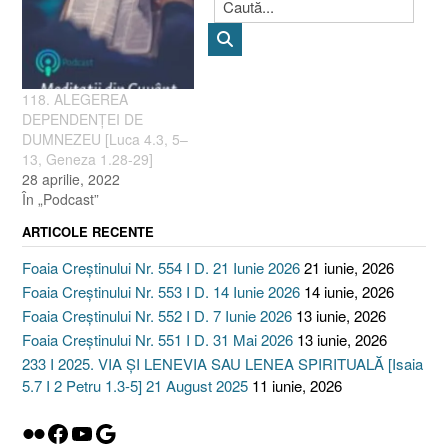
118. ALEGEREA
DEPENDENŢEI DE
DUMNEZEU [Luca 4.3, 5–
13, Geneza 1.28-29]
28 aprilie, 2022
În „Podcast”
ARTICOLE RECENTE
Foaia Creștinului Nr. 554 I D. 21 Iunie 2026
21 iunie, 2026
Foaia Creștinului Nr. 553 I D. 14 Iunie 2026
14 iunie, 2026
Foaia Creștinului Nr. 552 I D. 7 Iunie 2026
13 iunie, 2026
Foaia Creștinului Nr. 551 I D. 31 Mai 2026
13 iunie, 2026
233 I 2025. VIA ȘI LENEVIA SAU LENEA SPIRITUALĂ [Isaia
5.7 I 2 Petru 1.3-5] 21 August 2025
11 iunie, 2026
Flickr
Facebook
YouTube
Google