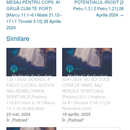
navigation
MESAJ PENTRU COPII. AI
POTENȚIALUL IROSIT [2
GRIJĂ CUM TE PORȚI
Petru 1.3 I 2 Petru 1.21] 26
[Marcu 11.1–6 I Matei 21.12–
Aprilie 2024
→
17 I 1 Timotei 3.15] 28 Aprilie
2024
Similare
125 I 2024. DOMNUL A
329 I 2024. NU VOI DUCE
FĂCUT LUCRUL ACESTA
LIPSĂ DE NIMIC SAU
SAU REABILITAREA
NEVOILE SPIRITUALE
SPIRITUALĂ [Psalmul
[Psalmul 23.1 I Psalmul
118.23 I Ioan 2.19 I Marcu
34.8 I Geneza 2.16-17] 24
13.1–2] 04 Mai 2024
Noiembrie 2024
23 mai, 2024
18 aprilie, 2025
În „Podcast”
În „Podcast”