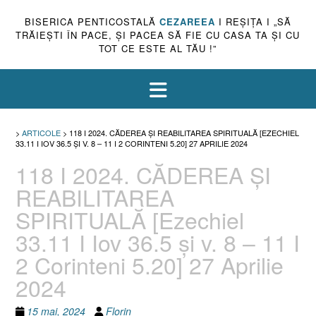
BISERICA PENTICOSTALĂ
CEZAREEA
I REŞIŢA I „SĂ
TRĂIEŞTI ÎN PACE, ŞI PACEA SĂ FIE CU CASA TA ŞI CU
TOT CE ESTE AL TĂU !”
>
ARTICOLE
>
118 I 2024. CĂDEREA ȘI REABILITAREA SPIRITUALĂ [EZECHIEL
33.11 I IOV 36.5 ȘI V. 8 – 11 I 2 CORINTENI 5.20] 27 APRILIE 2024
118 I 2024. CĂDEREA ȘI
REABILITAREA
SPIRITUALĂ [Ezechiel
33.11 I Iov 36.5 și v. 8 – 11 I
2 Corinteni 5.20] 27 Aprilie
2024
15 mai, 2024
Florin