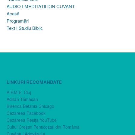
AUDIO I MEDITATII DIN CUVANT
Acasă
Programări
Text I Studiu Biblic
LINKURI RECOMANDATE
A.P.M.E. Cluj
Adrian Tămăşan
Biserica Betania Chicago
Cezareea Facebook
Cezareea Reşiţa YouTube
Cultul Creştin Penticostal din România
Cuvântul Adevărului