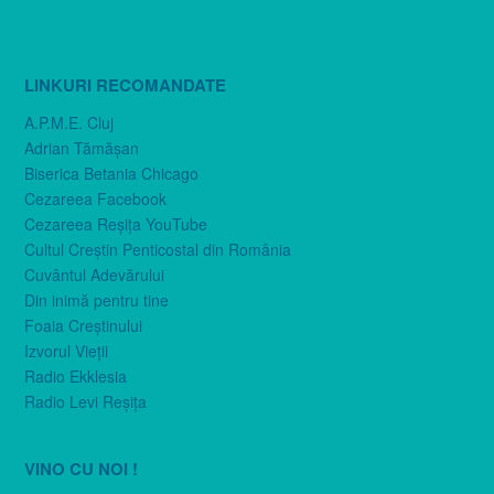
LINKURI RECOMANDATE
A.P.M.E. Cluj
Adrian Tămăşan
Biserica Betania Chicago
Cezareea Facebook
Cezareea Reşiţa YouTube
Cultul Creştin Penticostal din România
Cuvântul Adevărului
Din inimă pentru tine
Foaia Creştinului
Izvorul Vieţii
Radio Ekklesia
Radio Levi Reşiţa
VINO CU NOI !