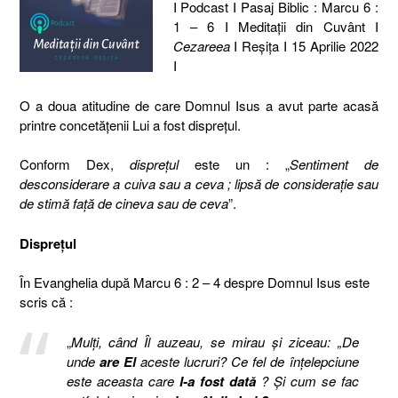
I Podcast I Pasaj Biblic : Marcu 6 :
1 – 6 I Meditaţii din Cuvânt I
Cezareea
I Reşiţa I 15 Aprilie 2022
I
O a doua atitudine de care Domnul Isus a avut parte acasă
printre concetăţenii Lui a fost dispreţul.
Conform Dex,
dispreţul
este un : „
Sentiment de
desconsiderare a cuiva sau a ceva ; lipsă de considerație sau
de stimă față de cineva sau de ceva
”.
Dispreţul
În Evanghelia după Marcu 6 : 2 – 4 despre Domnul Isus este
scris că :
„
Mulţi, când Îl auzeau, se mirau şi ziceau: „De
unde
are El
aceste lucruri? Ce fel de înţelepciune
este aceasta care
I-a fost dată
? Şi cum se fac