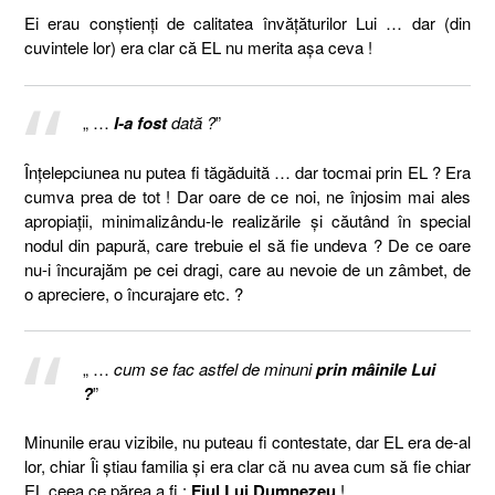
Ei erau conştienţi de calitatea învăţăturilor Lui … dar (din
cuvintele lor) era clar că EL nu merita aşa ceva !
„ …
I-a fost
dată ?
”
Înţelepciunea nu putea fi tăgăduită … dar tocmai prin EL ? Era
cumva prea de tot ! Dar oare de ce noi, ne înjosim mai ales
apropiaţii, minimalizându-le realizările şi căutând în special
nodul din papură, care trebuie el să fie undeva ? De ce oare
nu-i încurajăm pe cei dragi, care au nevoie de un zâmbet, de
o apreciere, o încurajare etc. ?
„ …
cum se fac astfel de minuni
prin mâinile Lui
?
”
Minunile erau vizibile, nu puteau fi contestate, dar EL era de-al
lor, chiar Îi ştiau familia şi era clar că nu avea cum să fie chiar
EL ceea ce părea a fi :
Fiul Lui Dumnezeu
!