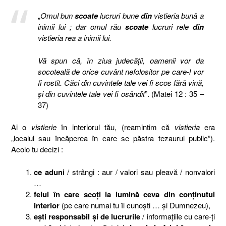
„
Omul bun
scoate
lucruri bune
din
vistieria bună a
inimii lui ; dar omul rău
scoate
lucruri rele
din
vistieria rea a inimii lui.
Vă spun că, în ziua judecăţii, oamenii vor da
socoteală de orice cuvânt nefolositor pe care-l vor
fi rostit. Căci din cuvintele tale vei fi scos fără vină,
şi din cuvintele tale vei fi osândit
”. (Matei 12 : 35 –
37)
Ai o
vistierie
în interiorul tău, (reamintim că
vistieria
era
„localul sau încăperea în care se păstra tezaurul public”).
Acolo tu decizi :
ce aduni
/ strângi : aur / valori sau pleavă / nonvalori
…
felul în care scoţi la lumină ceva din conţinutul
interior
(pe care numai tu îl cunoşti … şi Dumnezeu),
eşti responsabil şi de lucrurile
/ informaţiile cu care-ţi