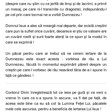
(despre care nu ştim cu ce jertfă de timp şi de lacrimi, a primit
un mesaj, pe care ni-l transmite cu dragoste), indispunându-l
pe cel prin care tocmai ne-a vorbit Dumnezeu !
Domnul Isus a ales să meargă
mai departe
, dar există creştini
care pun la suflet orice cuvânt, deoarece ei ştiu ce valoare are
un cuvânt rostit şi sunt foarte atenţi la ce spun şi la modul în
care se exprimă !
Un păcat pentru care ar trebui să ne cerem iertare de la
Dumnezeu este exact acesta : vorbirea de rău a Lui
Dumnezeu, făcută în momentul exprimării părerii despre un
creştin pe care-l vorbesc de rău neavând tăria de-a-i spune în
faţă ce gândesc !
Contorul Divin înregistrează tot ce iese pe gură şi va veni o
vreme în care ce s-a spuns în ascuns, va fi dat pe faţă, de
aceea este bine ca eu să cot la Lumina Feţei Lui, păcatele
mele cele ascunse, pentru a beneficia de iertarea Lui Isus !