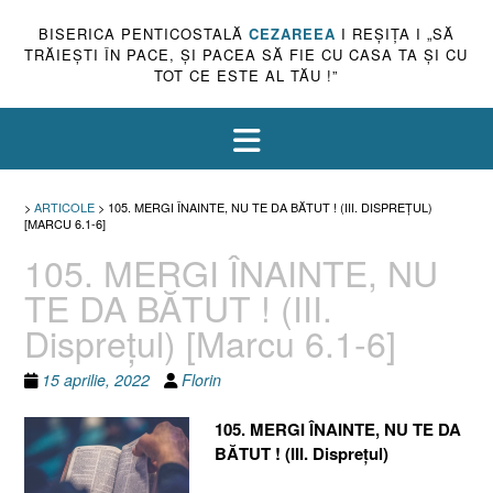
BISERICA PENTICOSTALĂ
CEZAREEA
I REŞIŢA I „SĂ
TRĂIEŞTI ÎN PACE, ŞI PACEA SĂ FIE CU CASA TA ŞI CU
TOT CE ESTE AL TĂU !”
>
ARTICOLE
>
105. MERGI ÎNAINTE, NU TE DA BĂTUT ! (III. DISPREŢUL)
[MARCU 6.1-6]
105. MERGI ÎNAINTE, NU
TE DA BĂTUT ! (III.
Dispreţul) [Marcu 6.1-6]
15 aprilie, 2022
Florin
105. MERGI ÎNAINTE, NU TE DA
BĂTUT ! (III. Dispreţul)