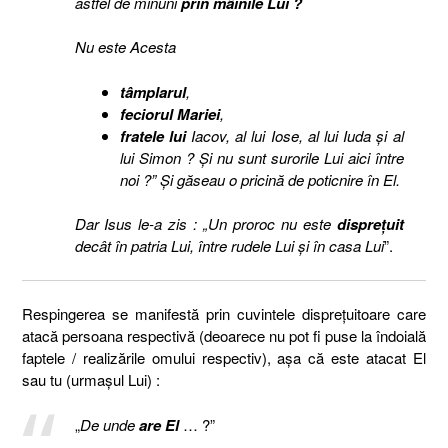
astfel de minuni
prin mâinile Lui ?
Nu este Acesta
tâmplarul
,
feciorul Mariei
,
fratele lui
Iacov, al lui Iose, al lui Iuda şi al
lui Simon ? Şi nu sunt surorile Lui aici între
noi ?” Şi găseau o pricină de poticnire în El.
Dar Isus le-a zis : „Un proroc nu este
dispreţuit
decât în patria Lui, între rudele Lui şi în casa Lui
”.
Respingerea se manifestă prin cuvintele dispreţuitoare care
atacă persoana respectivă (deoarece nu pot fi puse la îndoială
faptele / realizările omului respectiv), aşa că este atacat El
sau tu (urmaşul Lui) :
„
De unde
are El
… ?”