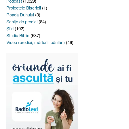
Podcast
(1.329)
Proiectele Bisericii
(1)
Roada Duhului
(3)
Schiţe de predici
(84)
Ştiri
(102)
Studiu Biblic
(537)
Video (predici, mărturii, cântări)
(46)