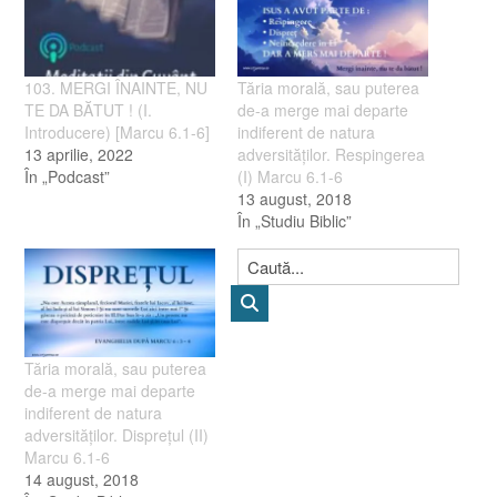
103. MERGI ÎNAINTE, NU
Tăria morală, sau puterea
TE DA BĂTUT ! (I.
de-a merge mai departe
Introducere) [Marcu 6.1-6]
indiferent de natura
13 aprilie, 2022
adversităţilor. Respingerea
În „Podcast”
(I) Marcu 6.1-6
13 august, 2018
În „Studiu Biblic”
Tăria morală, sau puterea
de-a merge mai departe
indiferent de natura
adversităţilor. Disprețul (II)
Marcu 6.1-6
14 august, 2018