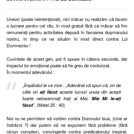
Uneori (poate neintenţionat), nici măcar nu realizăm că facem
o
lucrare
pentru cel rău, în mod gratuit fără ca măcar să fim
remuneraţi pentru activitatea depusă în favoarea duşmanului
nostru, în timp ce ne situăm în mod direct contra Lui
Dumnezeu !
Cuvintele de acest gen, pot fi spuse în câteva secunde, dar
impactul lor emoţional poate să fie greu de contorizat.
În momentul adevărului :
„
Împăratul le va zice :
„Adevărat vă spun că, ori de
câte ori
aţi făcut
aceste lucruri unuia din aceşti
foarte neînsemnaţi fraţi ai Mei,
Mie Mi le-aţi
făcut
”. (Matei 25 : 40)
Noi nu ne permitem să vorbim contra Domnului Isus, (cine ar
îndrăzni ?) dar putem să ne expunem fără probleme (fără
niciun complex), convingerile contra predicatorului inspirat,