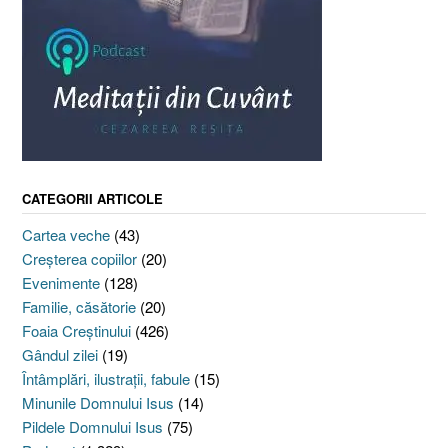
CATEGORII ARTICOLE
Cartea veche
(43)
Creşterea copiilor
(20)
Evenimente
(128)
Familie, căsătorie
(20)
Foaia Creştinului
(426)
Gândul zilei
(19)
Întâmplări, ilustraţii, fabule
(15)
Minunile Domnului Isus
(14)
Pildele Domnului Isus
(75)