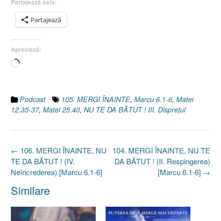
Partajează asta:
Partajează
Apreciază:
Încarc...
Podcast
105. MERGI ÎNAINTE
,
Marcu 6.1-6
,
Matei
12.35-37
,
Matei 25.40
,
NU TE DA BĂTUT ! III. Dispreţul
Post
←
106. MERGI ÎNAINTE, NU
104. MERGI ÎNAINTE, NU TE
navigation
TE DA BĂTUT ! (IV.
DA BĂTUT ! (II. Respingerea)
Neîncrederea) [Marcu 6.1-6]
[Marcu 6.1-6]
→
Similare