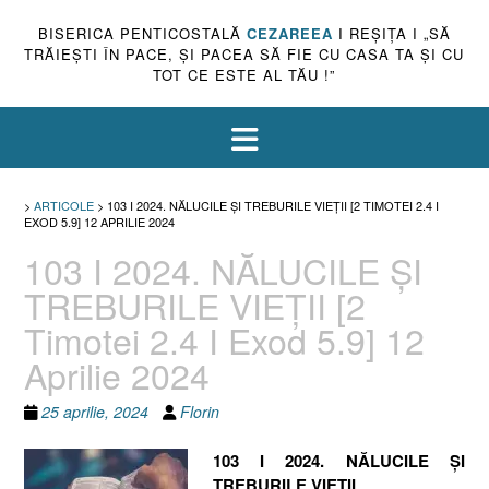
BISERICA PENTICOSTALĂ
CEZAREEA
I REŞIŢA I „SĂ
TRĂIEŞTI ÎN PACE, ŞI PACEA SĂ FIE CU CASA TA ŞI CU
TOT CE ESTE AL TĂU !”
>
ARTICOLE
>
103 I 2024. NĂLUCILE ȘI TREBURILE VIEȚII [2 TIMOTEI 2.4 I
EXOD 5.9] 12 APRILIE 2024
103 I 2024. NĂLUCILE ȘI
TREBURILE VIEȚII [2
Timotei 2.4 I Exod 5.9] 12
Aprilie 2024
25 aprilie, 2024
Florin
103 I 2024. NĂLUCILE ȘI
TREBURILE VIEȚII