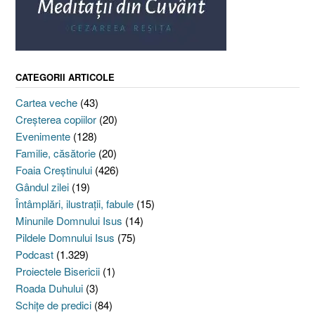
CATEGORII ARTICOLE
Cartea veche
(43)
Creşterea copiilor
(20)
Evenimente
(128)
Familie, căsătorie
(20)
Foaia Creştinului
(426)
Gândul zilei
(19)
Întâmplări, ilustraţii, fabule
(15)
Minunile Domnului Isus
(14)
Pildele Domnului Isus
(75)
Podcast
(1.329)
Proiectele Bisericii
(1)
Roada Duhului
(3)
Schiţe de predici
(84)