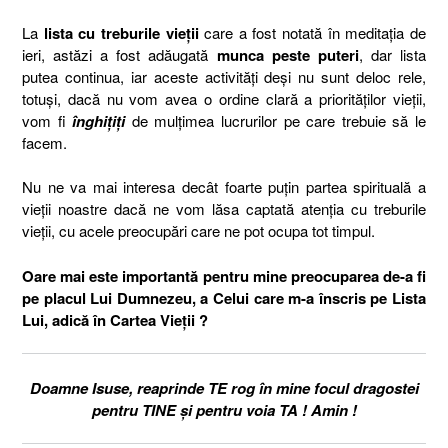
La
lista cu treburile vieții
care a fost notată în meditația de
ieri, astăzi a fost adăugată
munca peste puteri
, dar lista
putea continua, iar aceste activități deși nu sunt deloc rele,
totuși, dacă nu vom avea o ordine clară a priorităților vieții,
vom fi
înghițiți
de mulțimea lucrurilor pe care trebuie să le
facem.
Nu ne va mai interesa decât foarte puțin partea spirituală a
vieții noastre dacă ne vom lăsa captată atenția cu treburile
vieții, cu acele preocupări care ne pot ocupa tot timpul.
Oare mai este importantă pentru mine preocuparea de-a fi
pe placul Lui Dumnezeu, a Celui care m-a înscris pe Lista
Lui, adică în Cartea Vieții ?
Doamne Isuse, reaprinde TE rog în mine focul dragostei
pentru TINE și pentru voia TA ! Amin !