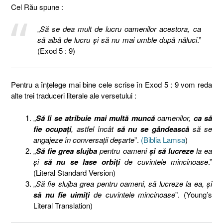
Cel Rău spune :
„
Să se dea mult de lucru oamenilor acestora, ca
să aibă de lucru şi să nu mai umble după năluci
.”
(Exod 5 : 9)
Pentru a înțelege mai bine cele scrise în Exod 5 : 9 vom reda
alte trei traduceri literale ale versetului :
„
Să li se atribuie mai multă muncă
oamenilor,
ca să
fie ocupați
, astfel încât
să nu se gândească
să se
angajeze în conversații deșarte
”.
(Biblia Lamsa
)
„
Să fie grea slujba
pentru oameni
și să lucreze
la ea
și
să nu se lase orbiți
de cuvintele mincinoase
.”
(Literal Standard Version)
„
Să fie slujba grea pentru oameni, să lucreze la ea, şi
să nu fie uimiţi
de cuvintele mincinoase
”. (Young’s
Literal Translation)