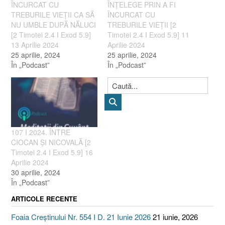
ÎNCURCAT CU
ÎNȚELEGE PRIN A FI
TREBURILE VIEȚII CA SĂ
ÎNCURCAT CU
NU UMBLE DUPĂ NĂLUCI
TREBURILE VIEȚII [2
[2 Timotei 2.4 I Exod 5.9]
Timotei 2.4 I Exod 5.9] 11
13 Aprilie 2024
Aprilie 2024
25 aprilie, 2024
25 aprilie, 2024
În „Podcast”
În „Podcast”
107 I 2024. ÎNTRE
CIOCAN ȘI NICOVALĂ [2
Timotei 2.4 I Exod 5.9] 16
Aprilie 2024
30 aprilie, 2024
În „Podcast”
ARTICOLE RECENTE
Foaia Creștinului Nr. 554 I D. 21 Iunie 2026
21 iunie, 2026