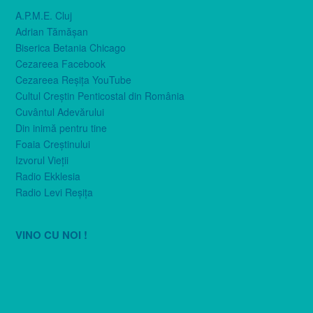
A.P.M.E. Cluj
Adrian Tămăşan
Biserica Betania Chicago
Cezareea Facebook
Cezareea Reşiţa YouTube
Cultul Creştin Penticostal din România
Cuvântul Adevărului
Din inimă pentru tine
Foaia Creştinului
Izvorul Vieţii
Radio Ekklesia
Radio Levi Reşiţa
VINO CU NOI !