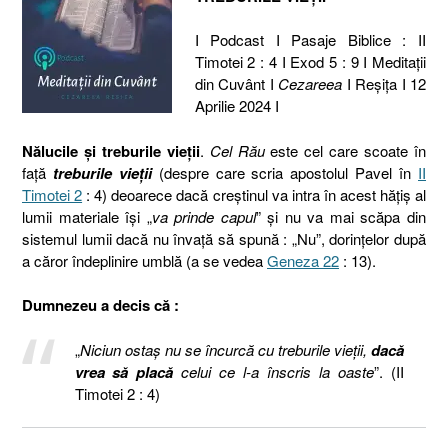
I Podcast I Pasaje Biblice : II
Timotei 2 : 4 I Exod 5 : 9 I Meditaţii
din Cuvânt I
Cezareea
I Reşiţa I 12
Aprilie 2024 I
Nălucile și treburile vieții
.
Cel Rău
este cel care scoate în
față
treburile vieții
(despre care scria apostolul Pavel în
II
Timotei 2
: 4) deoarece dacă creștinul va intra în acest hățiș al
lumii materiale își „
va prinde capul
” și nu va mai scăpa din
sistemul lumii dacă nu învață să spună : „Nu”, dorințelor după
a căror îndeplinire umblă (a se vedea
Geneza 22
: 13).
Dumnezeu a decis că :
„
Niciun ostaş nu se încurcă cu treburile vieţii,
dacă
vrea să placă
celui ce l-a înscris la oaste
”. (II
Timotei 2 : 4)