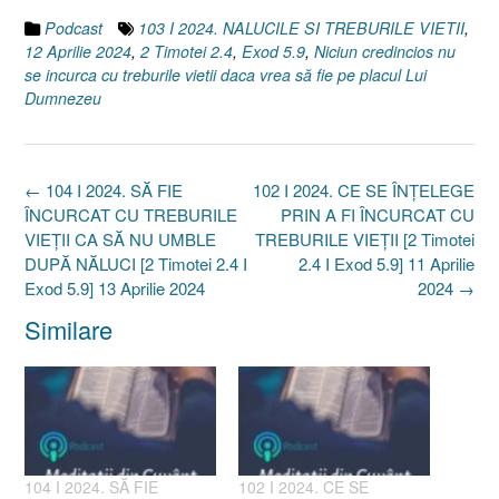
Podcast
103 I 2024. NALUCILE SI TREBURILE VIETII
,
12 Aprilie 2024
,
2 Timotei 2.4
,
Exod 5.9
,
Niciun credincios nu
se incurca cu treburile vietii daca vrea să fie pe placul Lui
Dumnezeu
Post
←
104 I 2024. SĂ FIE
102 I 2024. CE SE ÎNȚELEGE
navigation
ÎNCURCAT CU TREBURILE
PRIN A FI ÎNCURCAT CU
VIEȚII CA SĂ NU UMBLE
TREBURILE VIEȚII [2 Timotei
DUPĂ NĂLUCI [2 Timotei 2.4 I
2.4 I Exod 5.9] 11 Aprilie
Exod 5.9] 13 Aprilie 2024
2024
→
Similare
104 I 2024. SĂ FIE
102 I 2024. CE SE