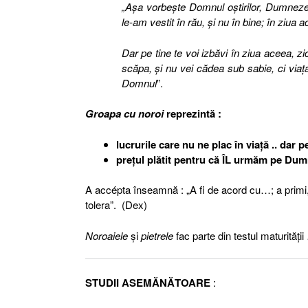
„Aşa vorbeşte Domnul oştirilor, Dumnezeul
le-am vestit în rău, şi nu în bine; în ziua 
Dar pe tine te voi izbăvi în ziua aceea, zi
scăpa, şi nu vei cădea sub sabie, ci viaţa
Domnul
”.
Groapa cu noroi
reprezintă :
lucrurile care nu ne plac în viaţă .. dar
preţul plătit pentru că ÎL urmăm pe Du
A accépta înseamnă : „A fi de acord cu…; a primi, 
tolera”. (Dex)
Noroaiele
şi
pietrele
fac parte din testul maturităţi
STUDII ASEMĂNĂTOARE
: