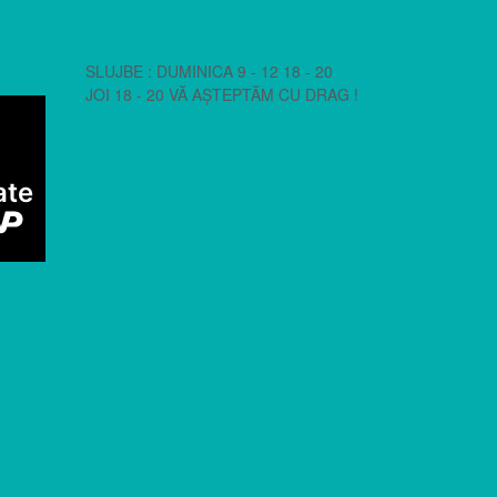
SLUJBE : DUMINICA 9 - 12 18 - 20
JOI 18 - 20 VĂ AȘTEPTĂM CU DRAG !