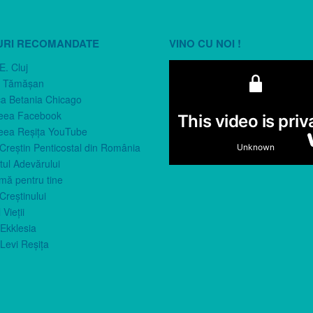
URI RECOMANDATE
VINO CU NOI !
E. Cluj
n Tămăşan
ca Betania Chicago
eea Facebook
eea Reşiţa YouTube
 Creştin Penticostal din România
ul Adevărului
imă pentru tine
Creştinului
 Vieţii
Ekklesia
Levi Reşiţa