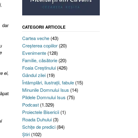
,
, dar
CATEGORII ARTICOLE
Cartea veche
(43)
u
Creşterea copiilor
(20)
e
Evenimente
(128)
Familie, căsătorie
(20)
Foaia Creştinului
(426)
e ei,
Gândul zilei
(19)
Întâmplări, ilustraţii, fabule
(15)
Minunile Domnului Isus
(14)
căpat
Pildele Domnului Isus
(75)
Podcast
(1.329)
Proiectele Bisericii
(1)
Roada Duhului
(3)
i
Schiţe de predici
(84)
Ştiri
(102)