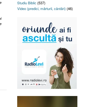
e
Studiu Biblic
(537)
Video (predici, mărturii, cântări)
(46)
i
e