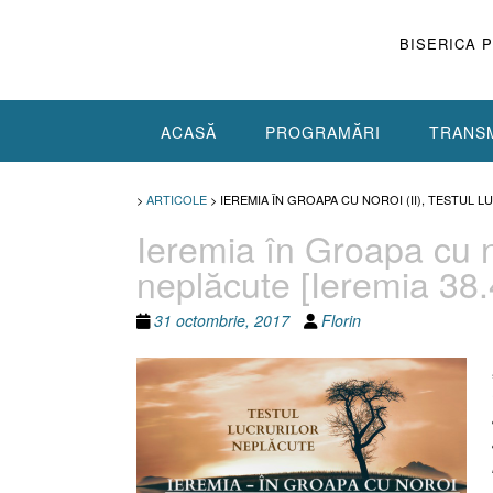
Skip
to
BISERICA 
content
ACASĂ
PROGRAMĂRI
TRANSM
>
ARTICOLE
>
IEREMIA ÎN GROAPA CU NOROI (II), TESTUL L
Ieremia în Groapa cu nor
neplăcute [Ieremia 38.
31 octombrie, 2017
Florin