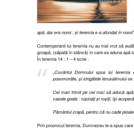
apă, dar era noroi ; şi Ieremia s-a afundat în noroi
Contemporanii lui Ieremia nu au mai vrut să aud
groapă, (săpată în stâncă) în care se aduna apă iar
În Ieremia 14 : 1 – 4 scrie :
„
Cuvântul Domnului spus lui Ieremia cu p
posomorâte, şi strigătele Ierusalimului se 
Cei mari trimit pe cei mici să aducă apă
vasele goale : ruşinaţi şi roşiţi, îşi acoper
Pământul crapă, pentru că nu cade ploaie în
Prin proorocul Ieremia, Dumnezeu le-a spus care 