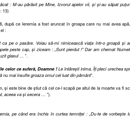
cat : M-au părăsit pe Mine, Izvorul apelor vii, şi şi-au săpat puţuri
 : 13)
56, după ce Ieremia a fost aruncat în groapa care nu mai avea apă
el :
 ca pe o pasăre. Voiau să-mi nimicească viaţa într-o groapă şi a
 apele peste cap, şi ziceam : „Sunt pierdut !” Dar am chemat Numel
zit glasul
… ”.
ile celor ce suferă, Doamne !
Le întăreşti inima, Îţi pleci urechea spr
a să nu mai insufle groaza omul cel luat din pământ
”.
 şi este bine de ştiut că cel ce-l scapă pe altul de la moarte va fi s
, aceea va şi secera
… ”).
remia, pe când era închis în curtea temniţei : „Du-te de vorbeşte lu