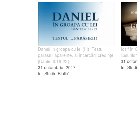
Daniel în groapa cu lei (III), Testul
Iosif în
părăsirii aparente, al încercării credinţei
lipsuril
[Daniel 6.16-23]
31 octo
31 octombrie, 2017
În „Studi
În „Studiu Biblic”