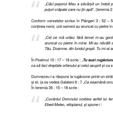
„
Căci poporul Meu a săvârşit un îndoit pă
puţuri crăpate care nu ţin apă
”. (Ieremia 2
Conform versetelor scrise în Plângeri 3 : 52 – 
conţinea noroi, unii oameni au aruncat cu pietre în 
„
Cei ce mă urăsc fără temei m-au gonit
aruncat cu pietre în mine. Mi-au năvălit
Tău, Doamne, din fundul gropii. Tu mi-ai au
În Psalmul 10 : 17 – 18 scrie : „
Tu auzi rugăciun
ca să faci dreptate orfanului şi celui asuprit şi c
Dumnezeu i-a răspuns la rugăciune printr-un străin,
şi el, (a se vedea Galateni 6 : 7 „
Ce seamănă omul
În Ieremia 35 : 15 – 18 scrie :
„
Cuvântul Domnului vorbise astfel lui Ie
Ebed-Melec, etiopianul, şi spune-i :