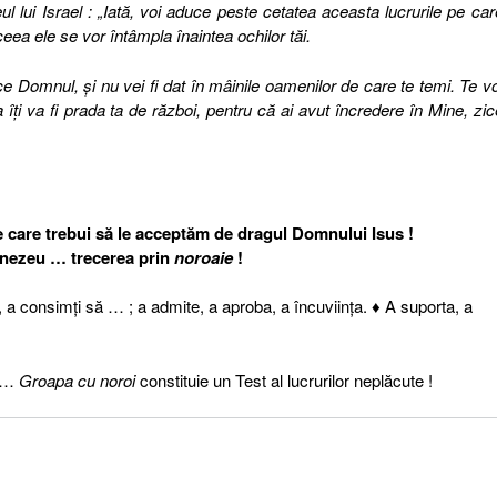
 lui Israel : „Iată, voi aduce peste cetatea aceasta lucrurile pe car
aceea ele se vor întâmpla înaintea ochilor tăi.
ce Domnul, şi nu vei fi dat în mâinile oamenilor de care te temi. Te vo
 îţi va fi prada ta de război, pentru că ai avut încredere în Mine, zic
 pe care trebui să le acceptăm de dragul Domnului Isus !
mnezeu … trecerea prin
noroaie
!
a consimți să … ; a admite, a aproba, a încuviința. ♦ A suporta, a
i …
Groapa cu noroi
constituie un Test al lucrurilor neplăcute !