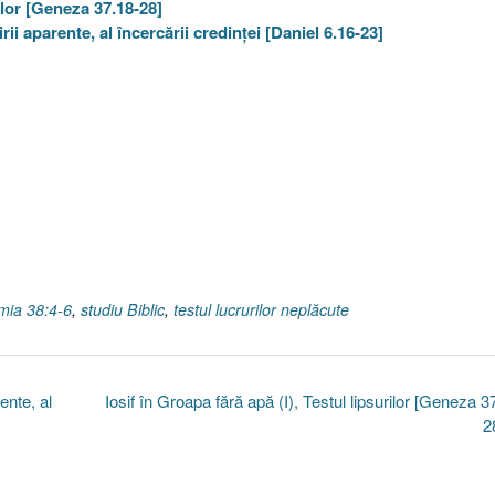
rilor [Geneza 37.18-28]
irii aparente, al încercării credinţei [Daniel 6.16-23]
mia 38:4-6
,
studiu Biblic
,
testul lucrurilor neplăcute
ente, al
Iosif în Groapa fără apă (I), Testul lipsurilor [Geneza 3
2