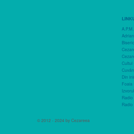
LINK
A.P.M.
Adria
Biseri
Cezar
Cezar
Cultul
Cuvânt
Din in
Foaia 
Izvorul
Radio 
Radio 
© 2012 - 2024 by Cezareea