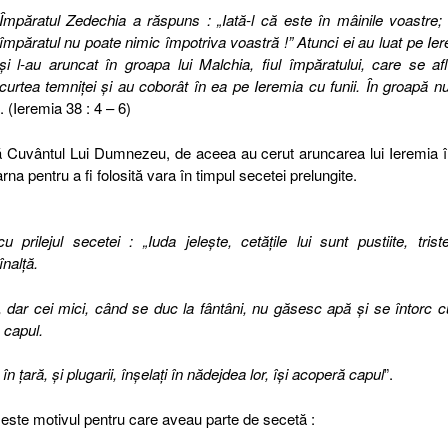
Împăratul Zedechia a răspuns : „Iată-l că este în mâinile voastre;
împăratul nu poate nimic împotriva voastră !” Atunci ei au luat pe Ie
şi l-au aruncat în groapa lui Malchia, fiul împăratului, care se af
curtea temniţei şi au coborât în ea pe Ieremia cu funii. În groapă n
”. (Ieremia 38 : 4 – 6)
ă Cuvântul Lui Dumnezeu, de aceea au cerut aruncarea lui Ieremia î
na pentru a fi folosită vara în timpul secetei prelungite.
rilejul secetei : „Iuda jeleşte, cetăţile lui sunt pustiite, triste
înalţă.
, dar cei mici, când se duc la fântâni, nu găsesc apă şi se întorc c
ă capul.
 ţară, şi plugarii, înşelaţi în nădejdea lor, îşi acoperă capul
”.
este motivul pentru care aveau parte de secetă :