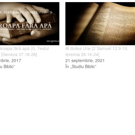
 Groapa fără apă (I), Testul
Al doilea Urie [2 Samuel 12.9-10,
or [Geneza 37.18-28]
Ieremia 26.16-24]
mbrie, 2017
21 septembrie, 2021
u Biblic”
În „Studiu Biblic”