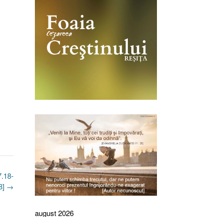
7.18-
8]
→
august 2026