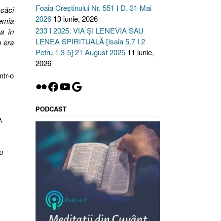
Foaia Creștinului Nr. 551 I D. 31 Mai
 căci
2026
13 iunie, 2026
remia
233 I 2025. VIA ȘI LENEVIA SAU
la în
LENEA SPIRITUALĂ [Isaia 5.7 I 2
u era
Petru 1.3-5] 21 August 2025
11 iunie,
2026
ntr-o
Flickr
Facebook
YouTube
Google
PODCAST
,
u