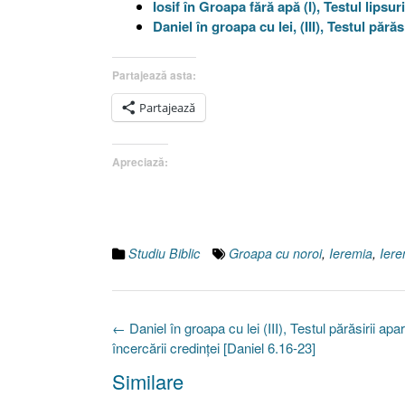
Iosif în Groapa fără apă (I), Testul lipsu
Daniel în groapa cu lei, (III), Testul părăs
Partajează asta:
Partajează
Apreciază:
Studiu Biblic
Groapa cu noroi
,
Ieremia
,
Iere
Post
←
Daniel în groapa cu lei (III), Testul părăsirii apar
navigation
încercării credinţei [Daniel 6.16-23]
Similare