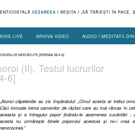
PENTICOSTALĂ
CEZAREEA
I REŞIŢA I „SĂ TRĂIEŞTI ÎN PACE, 
ISIE LIVE
ARHIVA VIDEO
AUDIO I MEDITATII DI
UCRURILOR NEPLĂCUTE [IEREMIA 38.4-6]
oi (II), Testul lucrurilor
4-6]
„
Atunci căpeteniile au zis împăratului: „Omul acesta ar trebui omo
Căci înmoaie inima oamenilor de război care au mai rămas în cet
aceasta şi a întregului popor ţinându-le asemenea cuvântări ; 
acesta nu urmăreşte binele poporului acestuia şi nu-i vrea d
nenorocirea.”