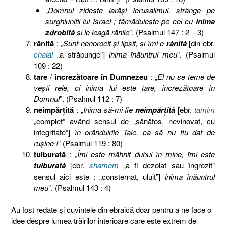
„
Domnul zideşte iarăşi Ierusalimul, strânge pe
surghiuniţii lui Israel ; tămăduieşte pe cei cu
inima
zdrobită
şi le leagă rănile
”. (Psalmul 147 : 2 – 3)
rănită
: „
Sunt nenorocit şi lipsit, şi îmi e
rănită
[din ebr.
chalal
„a străpunge”]
inima înăuntrul meu
”. (Psalmul
109 : 22)
tare
/
încrezătoare în Dumnezeu
: „
El nu se teme de
veşti rele, ci inima lui este tare, încrezătoare în
Domnul
”. (Psalmul 112 : 7)
neîmpărţită
: „
Inima să-mi fie
neîmpărţită
[ebr.
tamim
„complet” având sensul de „sănătos, nevinovat, cu
integritate”]
în orânduirile Tale, ca să nu fiu dat de
ruşine !
” (Psalmul 119 : 80)
tulburată
: „
Îmi este mâhnit duhul în mine, îmi este
tulburată
[ebr.
shamem
„a fi dezolat sau îngrozit”
sensul aici este : „consternat, uluit”]
inima înăuntrul
meu
”. (Psalmul 143 : 4)
Au fost redate şi cuvintele din ebraică doar pentru a ne face o
idee despre lumea trăirilor interioare care este extrem de