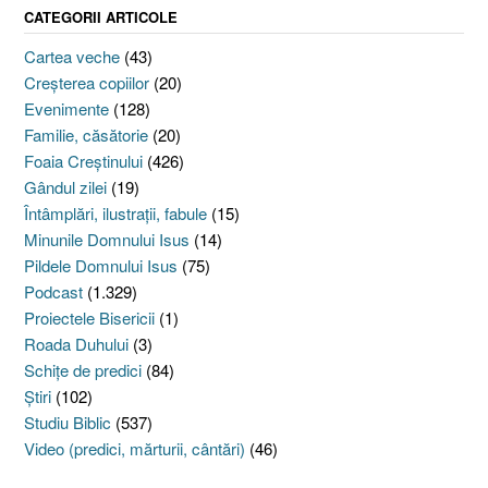
CATEGORII ARTICOLE
Cartea veche
(43)
Creşterea copiilor
(20)
Evenimente
(128)
Familie, căsătorie
(20)
Foaia Creştinului
(426)
Gândul zilei
(19)
Întâmplări, ilustraţii, fabule
(15)
Minunile Domnului Isus
(14)
Pildele Domnului Isus
(75)
Podcast
(1.329)
Proiectele Bisericii
(1)
Roada Duhului
(3)
Schiţe de predici
(84)
Ştiri
(102)
Studiu Biblic
(537)
Video (predici, mărturii, cântări)
(46)