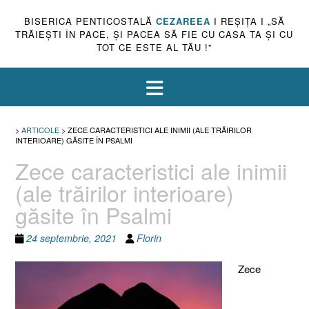
BISERICA PENTICOSTALĂ
CEZAREEA
I REŞIŢA I „SĂ
TRĂIEŞTI ÎN PACE, ŞI PACEA SĂ FIE CU CASA TA ŞI CU
TOT CE ESTE AL TĂU !”
>
ARTICOLE
>
ZECE CARACTERISTICI ALE INIMII (ALE TRĂIRILOR
INTERIOARE) GĂSITE ÎN PSALMI
Zece caracteristici ale inimii
(ale trăirilor interioare)
găsite în Psalmi
24 septembrie, 2021
Florin
Zece