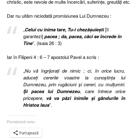
christic, este nevoie de multe încercări, suferinţe, greutăţi etc.
Dar nu uităm niciodată promisiunea Lui Dumnezeu :
„
Celui cu inima tare, Tu-i chezăşuieşti
[îi
garantezi]
pacea ; da, pacea, căci se încrede în
Tine
”. (Isaia 26 : 3)
Iar în Filipeni 4 : 6 – 7 apostolul Pavel a scris :
„
Nu vă îngrijoraţi de nimic ; ci, în orice lucru,
aduceţi cererile voastre la cunoştinţa lui
Dumnezeu, prin rugăciuni şi cereri, cu mulţumiri.
Şi pacea lui Dumnezeu
, care întrece orice
pricepere,
vă va păzi inimile şi gândurile în
Hristos Isus
”.
Partajează asta:
Partajează