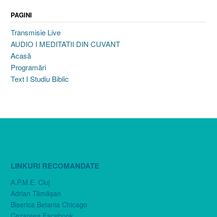
PAGINI
Transmisie Live
AUDIO I MEDITATII DIN CUVANT
Acasă
Programări
Text I Studiu Biblic
LINKURI RECOMANDATE
A.P.M.E. Cluj
Adrian Tămăşan
Biserica Betania Chicago
Cezareea Facebook