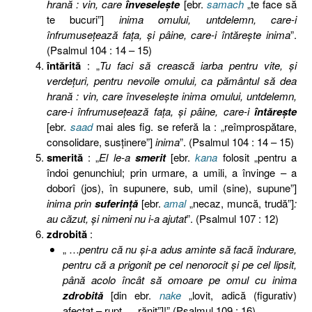
hrană : vin, care
înveseleşte
[ebr.
samach
„te face să
te bucuri”]
inima omului, untdelemn, care-i
înfrumuseţează faţa, şi pâine, care-i întăreşte inima
”.
(Psalmul 104 : 14 – 15)
întărită
: „
Tu faci să crească iarba pentru vite, şi
verdeţuri, pentru nevoile omului, ca pământul să dea
hrană : vin, care înveseleşte inima omului, untdelemn,
care-i înfrumuseţează faţa, şi pâine, care-i
întăreşte
[ebr.
saad
mai ales fig. se referă la : „reîmprospătare,
consolidare, susținere”]
inima
”. (Psalmul 104 : 14 – 15)
smerită
: „
El le-a
smerit
[ebr.
kana
folosit „pentru a
îndoi genunchiul; prin urmare, a umili, a învinge – a
doborî (jos), în supunere, sub, umil (sine), supune”]
inima prin
suferinţă
[ebr.
amal
„necaz, muncă, trudă”]
:
au căzut, şi nimeni nu i-a ajutat
”. (Psalmul 107 : 12)
zdrobită
:
„ …
pentru că nu şi-a adus aminte să facă îndurare,
pentru că a prigonit pe cel nenorocit şi pe cel lipsit,
până acolo încât să omoare pe omul cu inima
zdrobită
[din ebr.
nake
„lovit, adică (figurativ)
afectat – rupt … rănit”]!” (Psalmul 109 : 16)