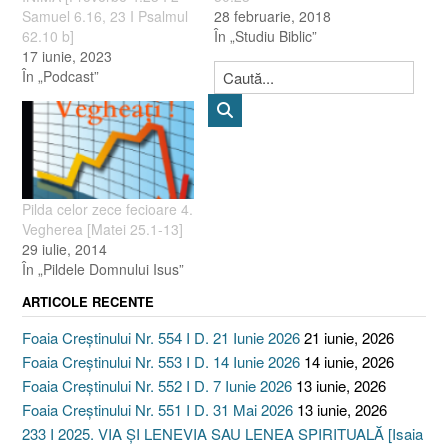
Samuel 6.16, 23 I Psalmul
28 februarie, 2018
62.10 b]
În „Studiu Biblic”
17 iunie, 2023
În „Podcast”
Pilda celor zece fecioare 4.
Vegherea [Matei 25.1-13]
29 iulie, 2014
În „Pildele Domnului Isus”
ARTICOLE RECENTE
Foaia Creștinului Nr. 554 I D. 21 Iunie 2026
21 iunie, 2026
Foaia Creștinului Nr. 553 I D. 14 Iunie 2026
14 iunie, 2026
Foaia Creștinului Nr. 552 I D. 7 Iunie 2026
13 iunie, 2026
Foaia Creștinului Nr. 551 I D. 31 Mai 2026
13 iunie, 2026
233 I 2025. VIA ȘI LENEVIA SAU LENEA SPIRITUALĂ [Isaia