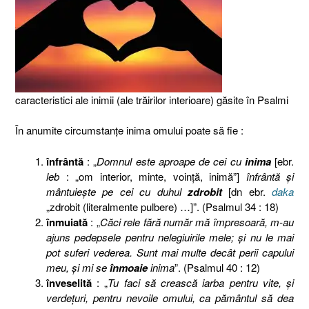
caracteristici ale inimii (ale trăirilor interioare) găsite în Psalmi
În anumite circumstanţe inima omului poate să fie :
înfrântă
: „
Domnul este aproape de cei cu
inima
[ebr.
leb
: „om interior, minte, voință, inimă”]
înfrântă şi
mântuieşte pe cei cu duhul
zdrobit
[dn ebr.
daka
„zdrobit (literalmente pulbere) …]”. (Psalmul 34 : 18)
înmuiată
: „
Căci rele fără număr mă împresoară, m-au
ajuns pedepsele pentru nelegiuirile mele; şi nu le mai
pot suferi vederea. Sunt mai multe decât perii capului
meu, şi mi se
înmoaie
inima
”. (Psalmul 40 : 12)
înveselită
: „
Tu faci să crească iarba pentru vite, şi
verdeţuri, pentru nevoile omului, ca pământul să dea