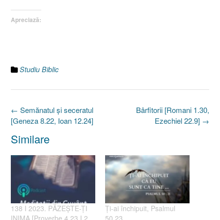
Apreciază:
Studiu Biblic
Post
←
Semănatul şi seceratul
Bârfitorii [Romani 1.30,
navigation
[Geneza 8.22, Ioan 12.24]
Ezechiel 22.9]
→
Similare
138 I 2023. PĂZEȘTE-ȚI
Ţi-ai închipuit, Psalmul
INIMA [Proverbe 4.23 I 2
50.23