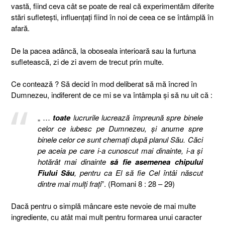
vastă, fiind ceva cât se poate de real că experimentăm diferite
stări sufleteşti, influenţaţi fiind în noi de ceea ce se întâmplă în
afară.
De la pacea adâncă, la oboseala interioară sau la furtuna
sufletească, zi de zi avem de trecut prin multe.
Ce contează ? Să decid în mod deliberat să mă încred în
Dumnezeu, indiferent de ce mi se va întâmpla şi să nu uit că :
„ …
toate
lucrurile lucrează împreună spre binele
celor ce iubesc pe Dumnezeu, şi anume spre
binele celor ce sunt chemaţi după planul Său. Căci
pe aceia pe care i-a cunoscut mai dinainte, i-a şi
hotărât mai dinainte
să fie asemenea chipului
Fiului Său
, pentru ca El să fie Cel întâi născut
dintre mai mulţi fraţi
”. (Romani 8 : 28 – 29)
Dacă pentru o simplă mâncare este nevoie de mai multe
ingrediente, cu atât mai mult pentru formarea unui caracter