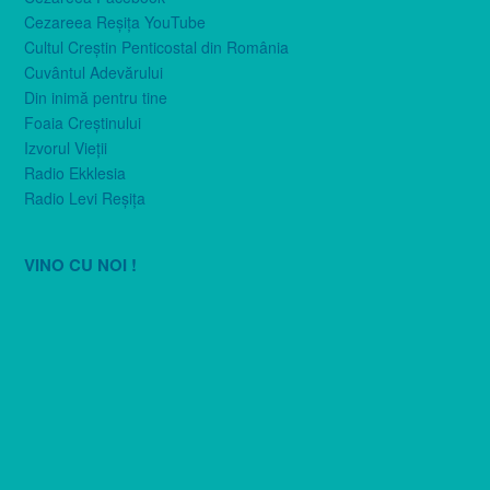
Cezareea Reşiţa YouTube
Cultul Creştin Penticostal din România
Cuvântul Adevărului
Din inimă pentru tine
Foaia Creştinului
Izvorul Vieţii
Radio Ekklesia
Radio Levi Reşiţa
VINO CU NOI !