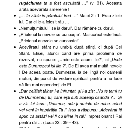
rugăciunea
ta a fost ascultată
…” (v. 31). Aceasta
arată adevărata smerenie !
„…
în zilele împăratului Irod
…” Matei 2 : 1. Erau zilele
lui. Dar el le-a folosit rău …
„Nemulţumitului i se ia darul”. Dar rămâne cu dorul.
„Prietenul la nevoie se cunoaşte”. Mai corect este însă:
„Prietenul anevoie se cunoaşte!”
Adevăratul sfânt nu umblă după sfinţi, ci după Cel
Sfânt. Elisei, atunci când are prima problemă de
rezolvat, nu spune: „Unde este acum Ilie?”, ci „
Unde
este Dumnezeul lui Ilie ?
”. De El avea mai multă nevoie
! De aceea poate, Dumnezeu ia de lîngă noi oamenii
maturi, din punct de vedere spiritual, pentru a ne face
să fim mai dependenţi de EL …
„
Dar celălalt tâlhar l-a înfruntat, şi i-a zis: „Nu te temi tu
de Dumnezeu, tu, care eşti sub aceeaşi osândă ?… Şi
a zis lui Isus: „Doamne, adu-ţi aminte de mine, când
vei veni în împărăţia Ta !” Isus a răspuns: „Adevărat îţi
spun că astăzi vei fi cu Mine în rai
.” Impresionant ! Rai
pentru răi … (Luca 23 : 39 – 43).