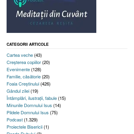
CATEGORII ARTICOLE
Cartea veche
(43)
Creşterea copiilor
(20)
Evenimente
(128)
Familie, căsătorie
(20)
Foaia Creştinului
(426)
Gândul zilei
(19)
Întâmplări, ilustraţii, fabule
(15)
Minunile Domnului Isus
(14)
Pildele Domnului Isus
(75)
Podcast
(1.329)
Proiectele Bisericii
(1)
Roada Duhului
(3)