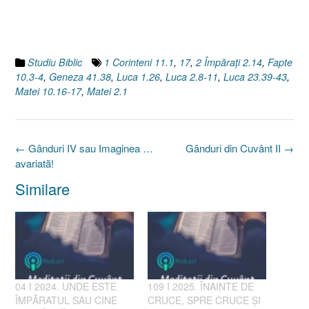
Studiu Biblic
1 Corinteni 11.1
,
17
,
2 Împăraţi 2.14
,
Fapte
10.3-4
,
Geneza 41.38
,
Luca 1.26
,
Luca 2.8-11
,
Luca 23.39-43
,
Matei 10.16-17
,
Matei 2.1
Post
←
Gânduri IV sau Imaginea …
Gânduri din Cuvânt II
→
navigation
avariată!
Similare
04 I 2024. UNDE ESTE
109 I 2025. ÎNAINTE DE
ÎMPĂRATUL SAU CINE
CRUCE, SPRE CRUCE ȘI