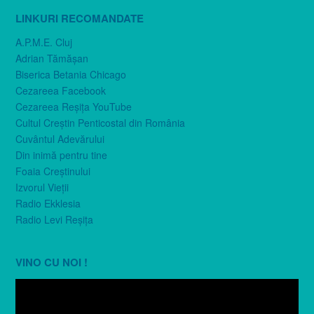
LINKURI RECOMANDATE
A.P.M.E. Cluj
Adrian Tămăşan
Biserica Betania Chicago
Cezareea Facebook
Cezareea Reşiţa YouTube
Cultul Creştin Penticostal din România
Cuvântul Adevărului
Din inimă pentru tine
Foaia Creştinului
Izvorul Vieţii
Radio Ekklesia
Radio Levi Reşiţa
VINO CU NOI !