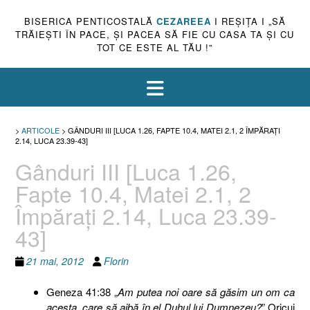
BISERICA PENTICOSTALĂ
CEZAREEA
I REŞIŢA I „SĂ
TRĂIEŞTI ÎN PACE, ŞI PACEA SĂ FIE CU CASA TA ŞI CU
TOT CE ESTE AL TĂU !”
>
ARTICOLE
>
GÂNDURI III [LUCA 1.26, FAPTE 10.4, MATEI 2.1, 2 ÎMPĂRAŢI
2.14, LUCA 23.39-43]
Gânduri III [Luca 1.26,
Fapte 10.4, Matei 2.1, 2
Împăraţi 2.14, Luca 23.39-
43]
21 mai, 2012
Florin
Geneza 41:38 „
Am putea noi oare să găsim un om ca
acesta, care să aibă în el Duhul lui Dumnezeu?
” Oricui