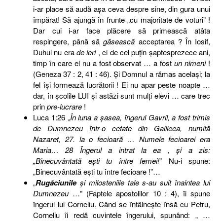
i-ar place să audă aşa ceva despre sine, din gura unui
împărat! Să ajungă în frunte „cu majoritate de voturi” !
Dar cui i-ar face plăcere să primească atâta
respingere, până să
găsească
acceptarea ? În Iosif,
Duhul nu era
de ieri
, ci de cel puţin şaptesprezece ani,
timp în care el nu a fost observat … a fost
un nimeni
!
(Geneza 37 : 2, 41 : 46). Şi Domnul a rămas acelaşi; la
fel îşi formează lucrătorii ! Ei nu apar peste noapte …
dar, în şcolile LUI şi astăzi sunt mulţi elevi … care trec
prin
pre-lucrare
!
Luca 1:26 „
În luna a şasea, îngerul Gavril, a fost trimis
de Dumnezeu într-o cetate din Galileea, numită
Nazaret, 27. la o fecioară … Numele fecioarei era
Maria… 28 Îngerul a intrat la ea , şi a zis:
„Binecuvântată eşti tu între femei!
” Nu-i spune:
„Binecuvântată eşti tu între fecioare !”…
„
Rugăciunile
şi milosteniile tale s-au suit înaintea lui
Dumnezeu
…” (Faptele apostolilor 10 : 4), îi spune
îngerul lui Corneliu. Când se întâlneşte însă cu Petru,
Corneliu îi redă cuvintele îngerului, spunând: „ …