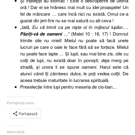
Şi înţelepţii au stomac ! Este o descoperire de ultimă
oră ! Dar ei se hrănesc mai mult cu idei proaspete! Un
fel de mâncare … care încă nici nu există. Omul ce-a
gustat din jert-fire nu se mai satură cu alt-ceva !
„
Iată, Eu vă trimit ca pe nişte oi în mijlocul lupilor….
Păziţi-vă de oameni
…” (Matei 10 : 16, 17) ! Domnul
trimite oile nu mieii! Mielul nu poate să facă unele
lucruri pe care o oaie le face fără să se forţeze. Mielul
nu poate face lapte … Şi lupii, sau mai bine zis, oile cu
colţi de lupi, nu există doar în poveşti;
deja
merg pe
stradă, şi unora li se spune
oameni
. Harul este că
atunci când îţi zâmbesc dulce, le poţi vedea colţii. De
aceea trebuie maturitate în lucrarea spirituală.
Preselecţie între lupi pentru meseria de cio-ban…
Partajează asta:
Partajează
Apreciază: