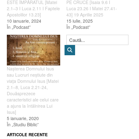
ESTE ÎMPĂRATUL [Matei
PE CRUCE [Isaia 9.6 I
2.1–3 I Luca 2.11 I Faptele
Luca 23.26 I Matei 27.41-
Apostolilor 13.23]
43] 19 Aprilie 2025
10 ianuarie, 2024
15 iulie, 2025
În „Podcast”
În „Podcast”
Naşterea Domnului Isus
sau Lucruri neştiute din
viaţa Domnului Isus [Matei
2.1–8, Luca 2.21-24,
Douăsprezece
caracteristici ale celui care
a ajuns la întâlnirea Lui
Isus]
5 ianuarie, 2020
În „Studiu Biblic”
ARTICOLE RECENTE