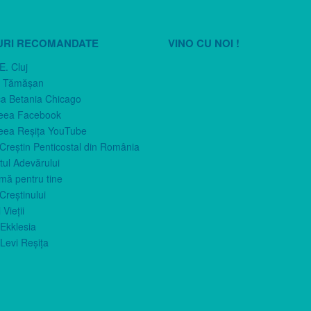
URI RECOMANDATE
VINO CU NOI !
E. Cluj
n Tămăşan
ca Betania Chicago
eea Facebook
eea Reşiţa YouTube
 Creştin Penticostal din România
ul Adevărului
imă pentru tine
Creştinului
 Vieţii
Ekklesia
Levi Reşiţa