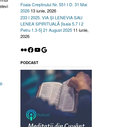
Foaia Creștinului Nr. 551 I D. 31 Mai
elevi
2026
13 iunie, 2026
233 I 2025. VIA ȘI LENEVIA SAU
LENEA SPIRITUALĂ [Isaia 5.7 I 2
Petru 1.3-5] 21 August 2025
11 iunie,
2026
Flickr
Facebook
YouTube
Google
PODCAST
9-