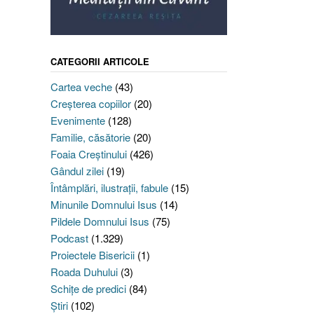
CATEGORII ARTICOLE
Cartea veche
(43)
Creşterea copiilor
(20)
Evenimente
(128)
Familie, căsătorie
(20)
Foaia Creştinului
(426)
Gândul zilei
(19)
Întâmplări, ilustraţii, fabule
(15)
Minunile Domnului Isus
(14)
Pildele Domnului Isus
(75)
Podcast
(1.329)
Proiectele Bisericii
(1)
Roada Duhului
(3)
Schiţe de predici
(84)
Ştiri
(102)