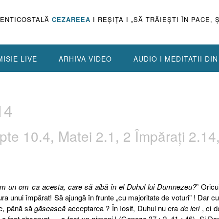
PENTICOSTALĂ
CEZAREEA
I REŞIŢA I „SĂ TRĂIEŞTI ÎN PACE, 
ISIE LIVE
ARHIVA VIDEO
AUDIO I MEDITATII DI
14
pte 10.4, Matei 2.1, 2 Împăraţi 2.14
m un om ca acesta, care să aibă în el Duhul lui Dumnezeu?
” Oricui
a unui împărat! Să ajungă în frunte „cu majoritate de voturi” ! Dar cui
re, până să
găsească
acceptarea ? În Iosif, Duhul nu era
de ieri
, ci d
u a fost observat … a fost
un nimeni
! (Geneza 37 : 2, 41 : 46). Şi D