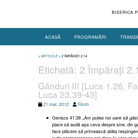
Skip
to
BISERICA 
content
ACASĂ
PROGRAMĂRI
TRANSM
>
ARTICOLE
>
2 ÎMPĂRAŢI 2.14
Etichetă:
2 Împăraţi 2.
Gânduri III [Luca 1.26, Fa
Luca 23.39-43]
21 mai, 2012
Florin
Geneza 41:38 „
Am putea noi oare să găsi
place să audă aşa ceva despre sine, din gur
face plăcere să primească atâta respinge
puţin şaptesprezece ani, timp în care el n