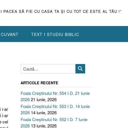
ŞI PACEA SĂ FIE CU CASA TA ŞI CU TOT CE ESTE AL TĂU !”
N CUVANT
TEXT I STUDIU BIBLIC
,
ARTICOLE RECENTE
Foaia Creștinului Nr. 554 I D. 21 Iunie
2026
21 iunie, 2026
Foaia Creștinului Nr. 553 I D. 14 Iunie
 i-ar
2026
14 iunie, 2026
 i-ar
Foaia Creștinului Nr. 552 I D. 7 Iunie
e cel
2026
13 iunie, 2026
omnul