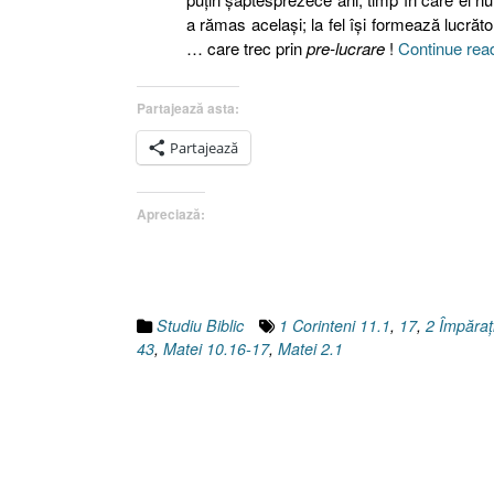
a rămas acelaşi; la fel îşi formează lucrător
… care trec prin
pre-lucrare
!
Continue rea
Partajează asta:
Partajează
Apreciază:
Studiu Biblic
1 Corinteni 11.1
,
17
,
2 Împăraţ
43
,
Matei 10.16-17
,
Matei 2.1