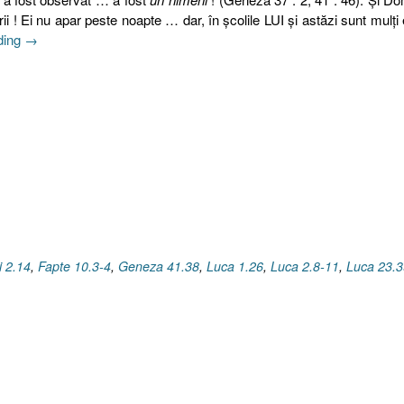
ii ! Ei nu apar peste noapte … dar, în şcolile LUI şi astăzi sunt mulţi 
„Gânduri
ding
→
III
[Luca
1.26,
Fapte
10.4,
Matei
2.1,
2
Împăraţi
2.14,
Luca
i 2.14
,
Fapte 10.3-4
,
Geneza 41.38
,
Luca 1.26
,
Luca 2.8-11
,
Luca 23.3
23.39-
43]”