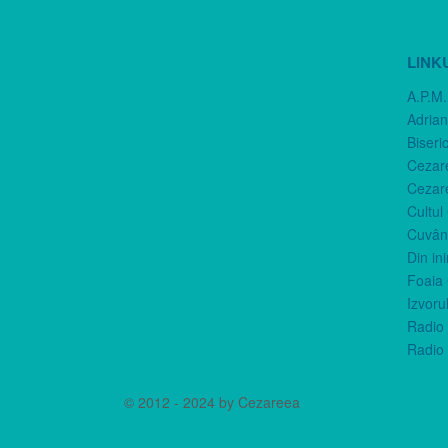
LINK
A.P.M.
Adria
Biseri
Cezar
Cezar
Cultul
Cuvânt
Din in
Foaia 
Izvorul
Radio 
Radio 
© 2012 - 2024 by Cezareea