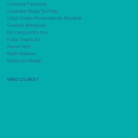
Cezareea Facebook
Cezareea Reşiţa YouTube
Cultul Creştin Penticostal din România
Cuvântul Adevărului
Din inimă pentru tine
Foaia Creştinului
Izvorul Vieţii
Radio Ekklesia
Radio Levi Reşiţa
VINO CU NOI !