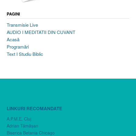
PAGINI
Transmisie Live
AUDIO I MEDITATII DIN CUVANT
Acasă
Programări
Text I Studiu Biblic
LINKURI RECOMANDATE
A.P.M.E. Cluj
Adrian Tămăşan
Biserica Betania Chicago