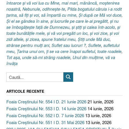
întoarce şi vă voi lua cu Mine
,
mai mari
,
mănâncă
,
moştenirea
noastră
,
Nebunule
,
odihneşte-te
,
Pilda bogatului căruia i-a rodit
ţarina
,
să fiţi şi voi
,
să împartă cu mine
,
Şi după ce Mă voi duce
,
Şi el se gândea în sine
,
şi lucrurile pe care le-ai pregătit
,
şi nu
se îmbogăţeşte faţă de Dumnezeu
,
şi ştiţi şi calea într-acolo
,
şi
toate bunătăţile mele
,
şi vă voi pregăti un loc
,
şi voi zice
,
şi voi
zidi altele
,
şi zicea
,
spune fratelui meu
,
Ştiţi unde Mă duc
,
strânse pentru mulţi ani
,
Suflet sau lucruri ?
,
Suflete
,
sufletului
meu
,
Ţarina unui om
,
ţi se va cere înapoi sufletul
,
toate roadele
,
Tot aşa
,
unde să-mi strâng roadele
,
Unul din mulţime
,
vă va
învăţa
ARTICOLE RECENTE
Foaia Creștinului Nr. 554 I D. 21 Iunie 2026
21 iunie, 2026
Foaia Creștinului Nr. 553 I D. 14 Iunie 2026
14 iunie, 2026
Foaia Creștinului Nr. 552 I D. 7 Iunie 2026
13 iunie, 2026
Foaia Creștinului Nr. 551 I D. 31 Mai 2026
13 iunie, 2026