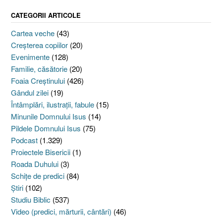
CATEGORII ARTICOLE
Cartea veche
(43)
Creşterea copiilor
(20)
Evenimente
(128)
Familie, căsătorie
(20)
Foaia Creştinului
(426)
Gândul zilei
(19)
Întâmplări, ilustraţii, fabule
(15)
Minunile Domnului Isus
(14)
Pildele Domnului Isus
(75)
Podcast
(1.329)
Proiectele Bisericii
(1)
Roada Duhului
(3)
Schiţe de predici
(84)
Ştiri
(102)
Studiu Biblic
(537)
Video (predici, mărturii, cântări)
(46)