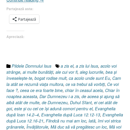
bogatului
Partajează asta:
căruia
i-
Partajează
a
rodit
Apreciază:
ţarina
I
Cer
pământ
[Evanghelia
Pildele Domnului Isus
a zis el
,
a zis lui Isus
,
acolo voi
după
strânge
,
ai multe bunătăţi
,
ale cui vor fi
,
aleg lucrurile
,
bea şi
Luca
înveseleşte-te
,
bogat rodise mult
,
ca acolo unde sunt Eu
,
Cam
12.16-
la atât se rezumă viaţa multora
,
ce va trebui să vorbiţi
,
Ce voi
21]”
face ?
,
ceea ce era foarte bine
,
chiar în ceasul acela
,
Chiar în
noaptea aceasta
,
Dar Dumnezeu i-a zis
,
de aceea şi ajung să
aibă atât de multe
,
de Dumnezeu
,
Duhul Sfant
,
ei cei atât de
goi
,
este şi cu cel ce îşi adună comori pentru el
,
Evanghelia
după Ioan 14.2–4
,
Evanghelia după Luca 12.12-13
,
Evanghelia
după Luca 12.16-21
,
Fiindcă nu mai am loc
,
Iată
,
îmi voi strica
grânarele
,
Învăţătorule
,
Mă duc să vă pregătesc un loc
,
Mă voi