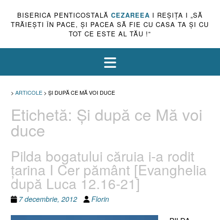
BISERICA PENTICOSTALĂ
CEZAREEA
I REŞIŢA I „SĂ
TRĂIEŞTI ÎN PACE, ŞI PACEA SĂ FIE CU CASA TA ŞI CU
TOT CE ESTE AL TĂU !”
>
ARTICOLE
>
ŞI DUPĂ CE MĂ VOI DUCE
Etichetă:
Şi după ce Mă voi
duce
Pilda bogatului căruia i-a rodit
ţarina I Cer pământ [Evanghelia
după Luca 12.16-21]
7 decembrie, 2012
Florin