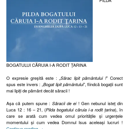
PILDA
BOGATULUI CĂRUIA I-A RODIT ŢARINA
O expresie greşită este : „
Sărac lipit pământului !
” Corect
spus este invers : „
Bogat lipit pământului
”, fiindcă bogaţii sunt
mai lipiţi de pământ decât săracii !
Aşa că putem spune :
Săracii de ei
! Gen nebunul isteţ din
Luca 12 : 16 – 21, (
Pilda bogatului căruia i-a rodit ţarina
), în
care se arată cum vedea omul priorităţile şi urgenţele
momentului şi cum vedea Domnul Isus aceleaşi lucruri !
„Pilda
Continue reading
→