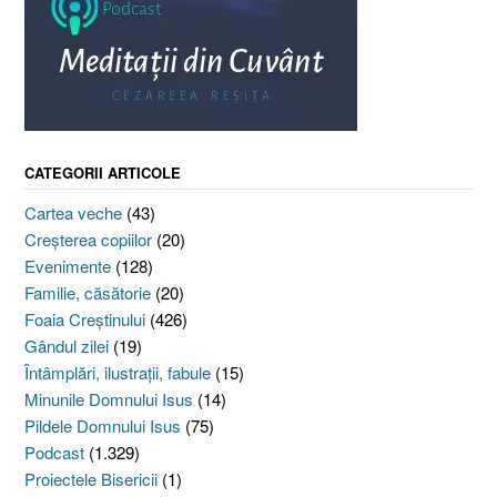
CATEGORII ARTICOLE
Cartea veche
(43)
Creşterea copiilor
(20)
Evenimente
(128)
Familie, căsătorie
(20)
Foaia Creştinului
(426)
Gândul zilei
(19)
Întâmplări, ilustraţii, fabule
(15)
Minunile Domnului Isus
(14)
Pildele Domnului Isus
(75)
Podcast
(1.329)
Proiectele Bisericii
(1)