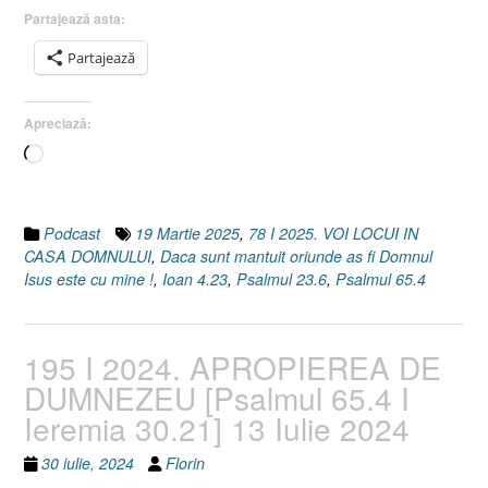
Psalmul
Partajează asta:
65.4
Partajează
I
Ioan
4.23]
Apreciază:
19
Încarc...
Martie
2025”
Podcast
19 Martie 2025
,
78 I 2025. VOI LOCUI IN
CASA DOMNULUI
,
Daca sunt mantuit oriunde as fi Domnul
Isus este cu mine !
,
Ioan 4.23
,
Psalmul 23.6
,
Psalmul 65.4
195 I 2024. APROPIEREA DE
DUMNEZEU [Psalmul 65.4 I
Ieremia 30.21] 13 Iulie 2024
30 iulie, 2024
Florin