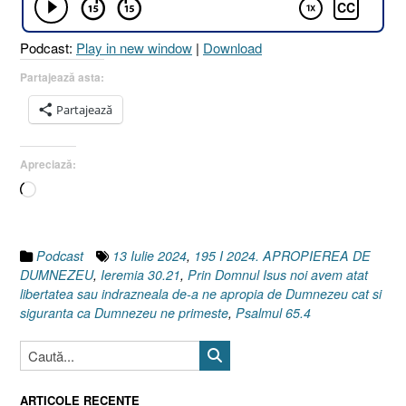
I
Ieremia
Podcast:
Play in new window
|
Download
30.21]
13
Partajează asta:
Iulie
Partajează
2024”
Apreciază:
Încarc...
Podcast
13 Iulie 2024
,
195 I 2024. APROPIEREA DE
DUMNEZEU
,
Ieremia 30.21
,
Prin Domnul Isus noi avem atat
libertatea sau indrazneala de-a ne apropia de Dumnezeu cat si
siguranta ca Dumnezeu ne primeste
,
Psalmul 65.4
ARTICOLE RECENTE