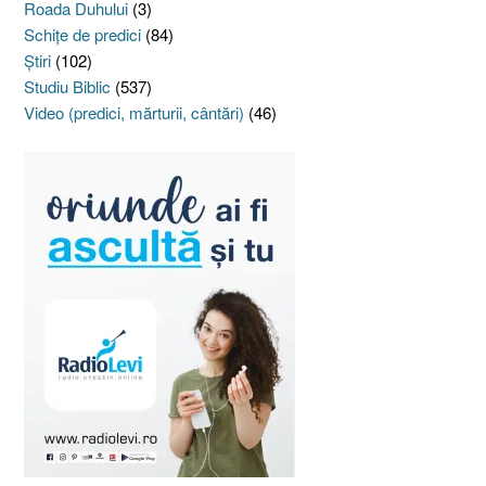
Roada Duhului
(3)
Schiţe de predici
(84)
Ştiri
(102)
Studiu Biblic
(537)
Video (predici, mărturii, cântări)
(46)