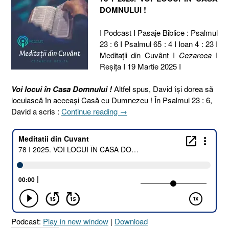
DOMNULUI !
I Podcast I Pasaje Biblice : Psalmul
23 : 6 I Psalmul 65 : 4 I Ioan 4 : 23 I
Meditaţii din Cuvânt I
Cezareea
I
Reşiţa I 19 Martie 2025 I
Voi locui în Casa Domnului !
Altfel spus, David își dorea să
locuiască în aceeași Casă cu Dumnezeu ! În Psalmul 23 : 6,
„78
David a scris :
Continue reading
→
I
2025.
VOI
LOCUI
ÎN
CASA
DOMNULUI
[Psalmul
23.6
Podcast:
Play in new window
|
Download
I