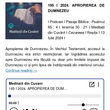
195 I 2024. APROPIEREA DE
DUMNEZEU
I Podcast I Pasaje Biblice : Psalmul
65 : 4 I Ieremia 30 : 21 I Meditaţii
din Cuvânt I
Cezareea
I Reşiţa I 13
Iulie 2024 I
Apropierea de Dumnezeu. În Vechiul Testament, accesul la
Dumnezeu era strict restricționat. Iar îngrădirea accesului
spre Dumnezeu era făcută nu doar prin limitele impuse de
Dumnezeu ci și prin lipsa de îndrăzneală din interiorul omului.
„195
Continue reading
→
I
2024.
APROPIEREA
DE
DUMNEZEU
[Psalmul
65.4