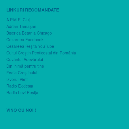
LINKURI RECOMANDATE
A.P.M.E. Cluj
Adrian Tămăşan
Biserica Betania Chicago
Cezareea Facebook
Cezareea Reşiţa YouTube
Cultul Creştin Penticostal din România
Cuvântul Adevărului
Din inimă pentru tine
Foaia Creştinului
Izvorul Vieţii
Radio Ekklesia
Radio Levi Reşiţa
VINO CU NOI !