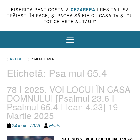
BISERICA PENTICOSTALĂ
CEZAREEA
I REŞIŢA I „SĂ
TRĂIEŞTI ÎN PACE, ŞI PACEA SĂ FIE CU CASA TA ŞI CU
TOT CE ESTE AL TĂU !”
>
ARTICOLE
>
PSALMUL 65.4
Etichetă:
Psalmul 65.4
78 I 2025. VOI LOCUI ÎN CASA
DOMNULUI [Psalmul 23.6 I
Psalmul 65.4 I Ioan 4.23] 19
Martie 2025
24 iunie, 2025
Florin
78 I 2025. VOI LOCUI ÎN CASA