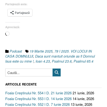
Psalmul
Partajează asta:
65.4
Partajează
I
Ioan
4.23]
Apreciază:
19
Încarc...
Martie
2025”
Podcast
19 Martie 2025
,
78 I 2025. VOI LOCUI IN
CASA DOMNULUI
,
Daca sunt mantuit oriunde as fi Domnul
Isus este cu mine !
,
Ioan 4.23
,
Psalmul 23.6
,
Psalmul 65.4
ARTICOLE RECENTE
Foaia Creștinului Nr. 554 I D. 21 Iunie 2026
21 iunie, 2026
Foaia Creștinului Nr. 553 I D. 14 Iunie 2026
14 iunie, 2026
Foaia Creștinului Nr. 552 I D. 7 Iunie 2026
13 iunie, 2026