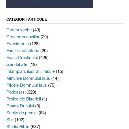
CATEGORII ARTICOLE
Cartea veche
(43)
Creşterea copiilor
(20)
Evenimente
(128)
Familie, căsătorie
(20)
Foaia Creştinului
(426)
Gândul zilei
(19)
Întâmplări, ilustraţii, fabule
(15)
Minunile Domnului Isus
(14)
Pildele Domnului Isus
(75)
Podcast
(1.329)
Proiectele Bisericii
(1)
Roada Duhului
(3)
Schiţe de predici
(84)
Ştiri
(102)
Studiu Biblic
(537)