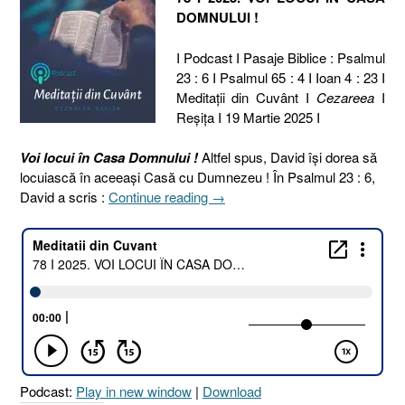
DOMNULUI !
I Podcast I Pasaje Biblice : Psalmul
23 : 6 I Psalmul 65 : 4 I Ioan 4 : 23 I
Meditaţii din Cuvânt I
Cezareea
I
Reşiţa I 19 Martie 2025 I
Voi locui în Casa Domnului !
Altfel spus, David își dorea să
locuiască în aceeași Casă cu Dumnezeu ! În Psalmul 23 : 6,
„78
David a scris :
Continue reading
→
I
2025.
VOI
LOCUI
ÎN
CASA
DOMNULUI
[Psalmul
23.6
Podcast:
Play in new window
|
Download
I