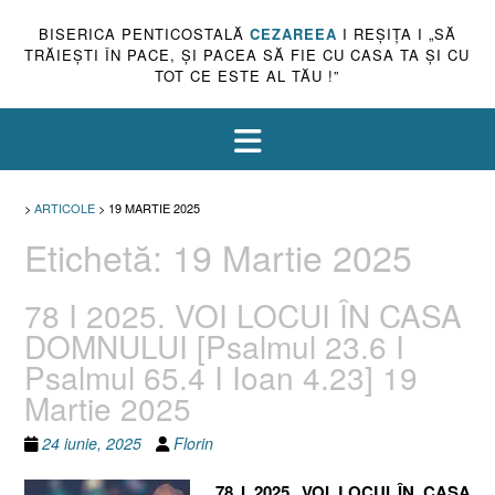
BISERICA PENTICOSTALĂ
CEZAREEA
I REŞIŢA I „SĂ
TRĂIEŞTI ÎN PACE, ŞI PACEA SĂ FIE CU CASA TA ŞI CU
TOT CE ESTE AL TĂU !”
>
ARTICOLE
>
19 MARTIE 2025
Etichetă:
19 Martie 2025
78 I 2025. VOI LOCUI ÎN CASA
DOMNULUI [Psalmul 23.6 I
Psalmul 65.4 I Ioan 4.23] 19
Martie 2025
24 iunie, 2025
Florin
78 I 2025. VOI LOCUI ÎN CASA