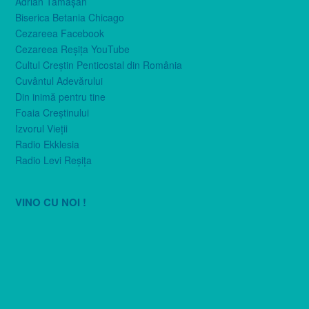
Adrian Tămăşan
Biserica Betania Chicago
Cezareea Facebook
Cezareea Reşiţa YouTube
Cultul Creştin Penticostal din România
Cuvântul Adevărului
Din inimă pentru tine
Foaia Creştinului
Izvorul Vieţii
Radio Ekklesia
Radio Levi Reşiţa
VINO CU NOI !