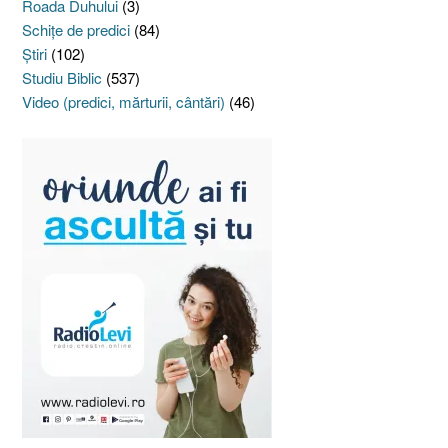
Roada Duhului
(3)
Schiţe de predici
(84)
Ştiri
(102)
Studiu Biblic
(537)
Video (predici, mărturii, cântări)
(46)