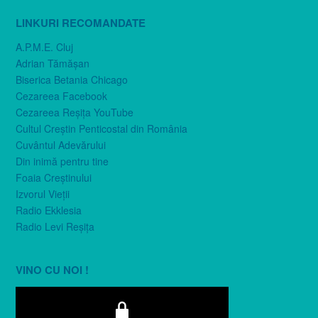
LINKURI RECOMANDATE
A.P.M.E. Cluj
Adrian Tămăşan
Biserica Betania Chicago
Cezareea Facebook
Cezareea Reşiţa YouTube
Cultul Creştin Penticostal din România
Cuvântul Adevărului
Din inimă pentru tine
Foaia Creştinului
Izvorul Vieţii
Radio Ekklesia
Radio Levi Reşiţa
VINO CU NOI !