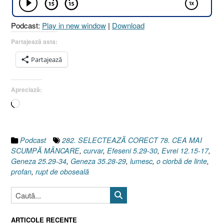
[Geneza
25.29-
Podcast:
Play in new window
|
Download
34
I
Partajează asta:
Evrei
Partajează
12.15-
17]”
Apreciază:
Încarc...
Podcast
282. SELECTEAZĂ CORECT 78. CEA MAI
SCUMPĂ MÂNCARE
,
curvar
,
Efeseni 5.29-30
,
Evrei 12.15-17
,
Geneza 25.29-34
,
Geneza 35.28-29
,
lumesc
,
o ciorbă de linte
,
profan
,
rupt de oboseală
ARTICOLE RECENTE