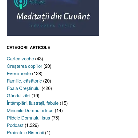
CATEGORII ARTICOLE
Cartea veche
(43)
Creşterea copiilor
(20)
Evenimente
(128)
Familie, căsătorie
(20)
Foaia Creştinului
(426)
Gândul zilei
(19)
Întâmplări, ilustraţii, fabule
(15)
Minunile Domnului Isus
(14)
Pildele Domnului Isus
(75)
Podcast
(1.329)
Proiectele Bisericii
(1)