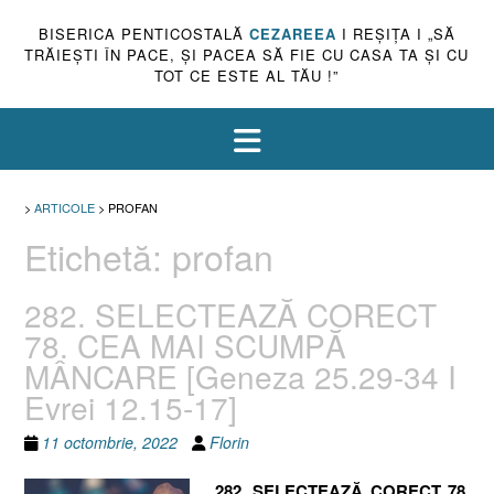
BISERICA PENTICOSTALĂ
CEZAREEA
I REŞIŢA I „SĂ
TRĂIEŞTI ÎN PACE, ŞI PACEA SĂ FIE CU CASA TA ŞI CU
TOT CE ESTE AL TĂU !”
>
ARTICOLE
>
PROFAN
Etichetă:
profan
282. SELECTEAZĂ CORECT
78. CEA MAI SCUMPĂ
MÂNCARE [Geneza 25.29-34 I
Evrei 12.15-17]
11 octombrie, 2022
Florin
282. SELECTEAZĂ CORECT 78.