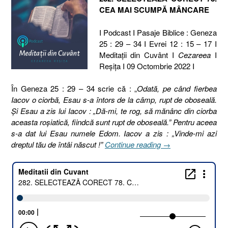
CEA MAI SCUMPĂ MÂNCARE
I Podcast I Pasaje Biblice : Geneza
25 : 29 – 34 I Evrei 12 : 15 – 17 I
Meditaţii din Cuvânt I
Cezareea
I
Reşiţa I 09 Octombrie 2022 I
În Geneza 25 : 29 – 34 scrie că : „
Odată, pe când fierbea
Iacov o ciorbă, Esau s-a întors de la câmp, rupt de oboseală.
Şi Esau a zis lui Iacov : „Dă-mi, te rog, să mănânc din ciorba
aceasta roşiatică, fiindcă sunt rupt de oboseală.” Pentru aceea
s-a dat lui Esau numele Edom. Iacov a zis : „Vinde-mi azi
„282.
dreptul tău de întâi născut !”
Continue reading
→
SELECTEAZĂ
CORECT
78.
CEA
MAI
SCUMPĂ
MÂNCARE