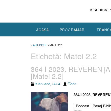
Skip
to
BISERICA 
content
ACASĂ
PROGRAMĂRI
TRANSM
>
ARTICOLE
>
MATEI 2.2
Etichetă:
Matei 2.2
364 I 2023. REVERENȚA 
[Matei 2.2]
9 ianuarie, 2024
Florin
364 I 2023. REVEREN
I Podcast I Pasaj Bibli