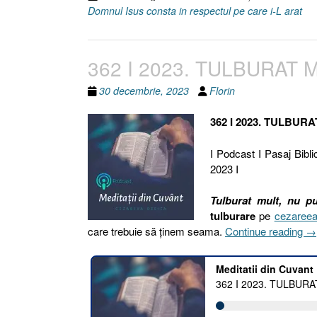
Domnul Isus consta in respectul pe care i-L arat
362 I 2023. TULBURAT MU
30 decembrie, 2023
Florin
362 I 2023. TULBUR
I Podcast I Pasaj Bibli
2023 I
Tulburat mult, nu pu
tulburare
pe
cezareea
„3
care trebuie să ținem seama.
Continue reading
→
I
20
T
M
[M