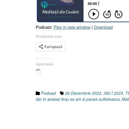
2.
Podcast:
Play in new window
|
Download
Partajează asta:
Partajează
Apreciază:
Încarc...
Podcast
28 Decembrie 2023
,
362 I 2023.
dar in acelasi timp sa am si pacea sufleteasca
,
Mat