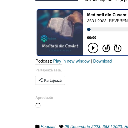
Podcast:
Play in new window
|
Download
Partajează asta:
Partajează
Apreciază:
Încarc...
Podcast
29 Decembrie 2023
,
363 I 2023.