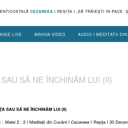
PENTICOSTALĂ
CEZAREEA
I REŞIŢA I „SĂ TRĂIEŞTI ÎN PACE, 
ISIE LIVE
ARHIVA VIDEO
AUDIO I MEDITATII DI
SAU SĂ NE ÎNCHINĂM LUI (II)
ȚA SAU SĂ NE ÎNCHINĂM LUI (II)
c : Matei 2 : 2 I Meditaţii din Cuvânt I
Cezareea
I Reşiţa I 30 Decem