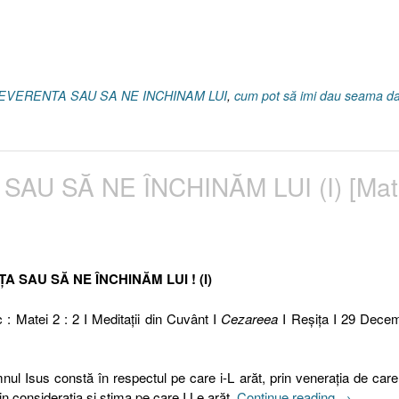
 REVERENTA SAU SA NE INCHINAM LUI
,
cum pot să imi dau seama d
SAU SĂ NE ÎNCHINĂM LUI (I) [Mat
ȚA SAU SĂ NE ÎNCHINĂM LUI ! (I)
c : Matei 2 : 2 I Meditaţii din Cuvânt I
Cezareea
I Reşiţa I 29 Decem
ul Isus constă în respectul pe care i-L arăt, prin venerația de car
„363
in considerația și stima pe care I Le arăt.
Continue reading
→