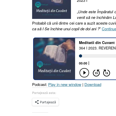
2023 I
„
Unde este Împăratul d
venit să ne închinăm Lu
Probabil că unii dintre cei care a auzit aceste cuvin
ca să I Se închine unui copil de doi ani ?
”
Continu
Podcast:
Play in new window
|
Download
Partajează asta:
Partajează