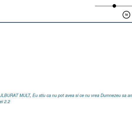
2]”
 TULBURAT MULT
,
Eu stiu ca nu pot avea si ce nu vrea Dumnezeu sa a
ei 2.2