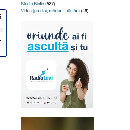
Studiu Biblic
(537)
Video (predici, mărturii, cântări)
(46)
NȚA
M