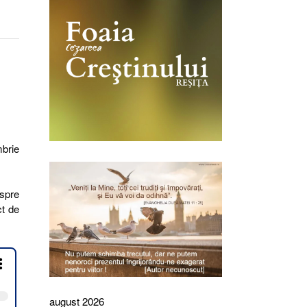
brie
espre
ct de
august 2026