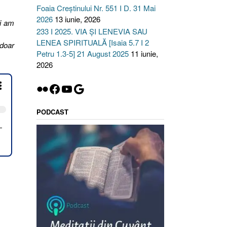
Foaia Creștinului Nr. 551 I D. 31 Mai
2026
13 iunie, 2026
şi am
233 I 2025. VIA ȘI LENEVIA SAU
LENEA SPIRITUALĂ [Isaia 5.7 I 2
 doar
Petru 1.3-5] 21 August 2025
11 iunie,
2026
Flickr
Facebook
YouTube
Google
PODCAST