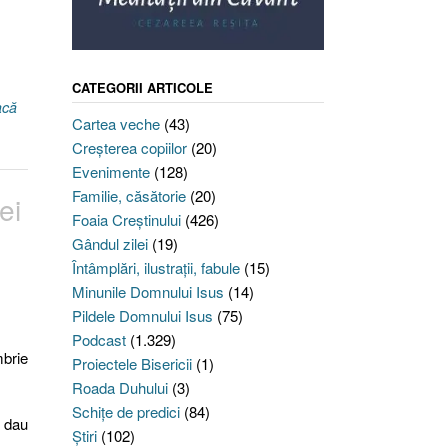
CATEGORII ARTICOLE
acă
Cartea veche
(43)
Creşterea copiilor
(20)
Evenimente
(128)
Familie, căsătorie
(20)
ei
Foaia Creştinului
(426)
Gândul zilei
(19)
Întâmplări, ilustraţii, fabule
(15)
Minunile Domnului Isus
(14)
Pildele Domnului Isus
(75)
Podcast
(1.329)
brie
Proiectele Bisericii
(1)
Roada Duhului
(3)
Schiţe de predici
(84)
e dau
Ştiri
(102)