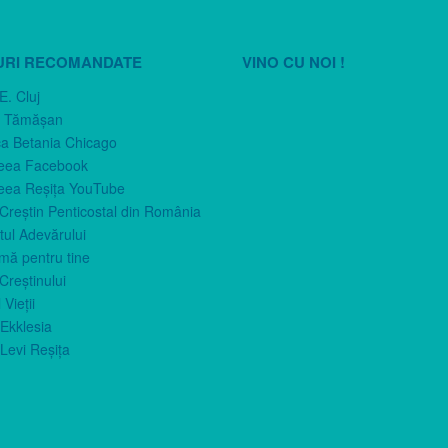
URI RECOMANDATE
VINO CU NOI !
E. Cluj
n Tămăşan
ca Betania Chicago
eea Facebook
eea Reşiţa YouTube
 Creştin Penticostal din România
ul Adevărului
imă pentru tine
Creştinului
 Vieţii
Ekklesia
Levi Reşiţa