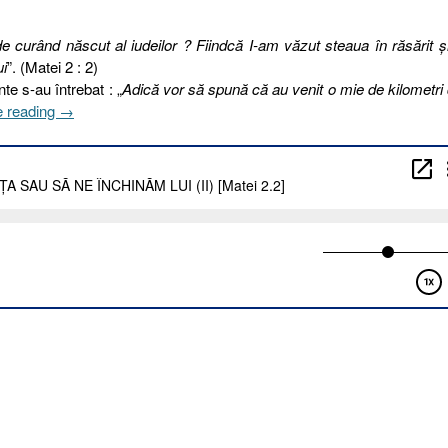
e curând născut al iudeilor ? Fiindcă I-am văzut steaua în răsărit 
i
”. (Matei 2 : 2)
te s-au întrebat : „
Adică vor să spună că au venit o mie de kilometri
„364
e reading
→
I
2023.
REVERENȚA
SAU
SĂ
NE
ÎNCHINĂM
LUI
(II)
[Matei
2.2]”