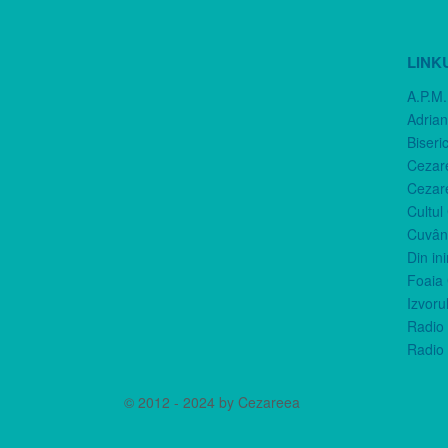
LINK
A.P.M.
Adria
Biseri
Cezar
Cezar
Cultul
Cuvânt
Din in
Foaia 
Izvorul
Radio 
Radio 
© 2012 - 2024 by Cezareea