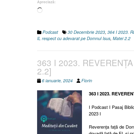
Apreciază:
Încarc...
Podcast
30 Decembrie 2023
,
364 I 2023.
IL respect cu adevarat pe Domnul Isus
,
Matei 2.2
363 I 2023. REVERENȚA 
2.2]
6 ianuarie, 2024
Florin
363 I 2023. REVEREN
I Podcast I Pasaj Bibli
2023 I
Reverența față de Domn
dovadă față de EL și pr