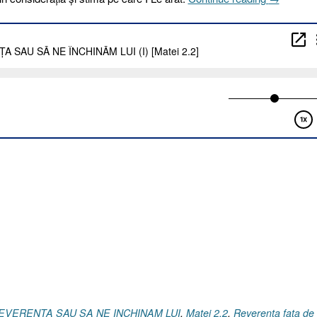
I
2023.
REVERE
SAU
SĂ
NE
ÎNCHINĂ
LUI
(I)
[Matei
2.2]”
 REVERENTA SAU SA NE INCHINAM LUI
,
Matei 2.2
,
Reverenta fata de