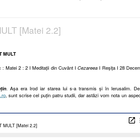
LT [Matei 2.2]
AT MULT
c : Matei 2 : 2 I Meditaţii din Cuvânt I
Cezareea
I Reşiţa I 28 Decem
țin
. Așa era Irod iar starea lui s-a transmis și în Ierusalim. D
.ro
, sunt scrise cel puțin patru studii, dar astăzi vom nota un aspe
62
23.
ULBURAT
ULT
atei