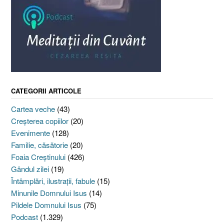
CATEGORII ARTICOLE
Cartea veche
(43)
Creşterea copiilor
(20)
Evenimente
(128)
Familie, căsătorie
(20)
Foaia Creştinului
(426)
Gândul zilei
(19)
Întâmplări, ilustraţii, fabule
(15)
Minunile Domnului Isus
(14)
Pildele Domnului Isus
(75)
Podcast
(1.329)