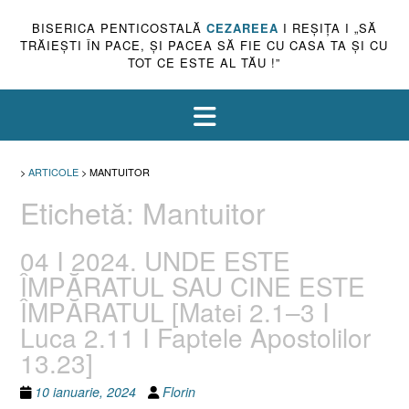
BISERICA PENTICOSTALĂ
CEZAREEA
I REŞIŢA I „SĂ
TRĂIEŞTI ÎN PACE, ŞI PACEA SĂ FIE CU CASA TA ŞI CU
TOT CE ESTE AL TĂU !”
>
ARTICOLE
>
MANTUITOR
Etichetă:
Mantuitor
04 I 2024. UNDE ESTE
ÎMPĂRATUL SAU CINE ESTE
ÎMPĂRATUL [Matei 2.1–3 I
Luca 2.11 I Faptele Apostolilor
13.23]
10 ianuarie, 2024
Florin