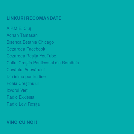
LINKURI RECOMANDATE
A.P.M.E. Cluj
Adrian Tămăşan
Biserica Betania Chicago
Cezareea Facebook
Cezareea Reşiţa YouTube
Cultul Creştin Penticostal din România
Cuvântul Adevărului
Din inimă pentru tine
Foaia Creştinului
Izvorul Vieţii
Radio Ekklesia
Radio Levi Reşiţa
VINO CU NOI !