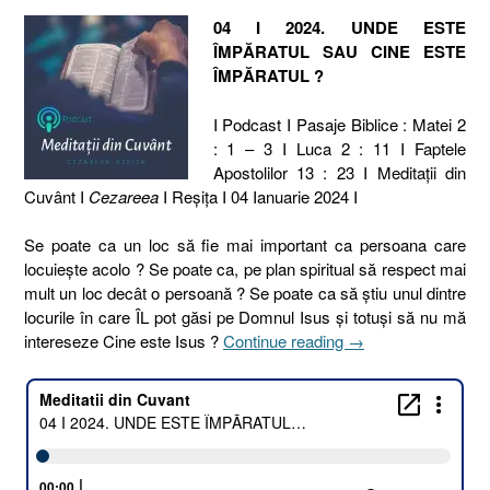
04 I 2024. UNDE ESTE
ÎMPĂRATUL SAU CINE ESTE
ÎMPĂRATUL ?
I Podcast I Pasaje Biblice : Matei 2
: 1 – 3 I Luca 2 : 11 I Faptele
Apostolilor 13 : 23 I Meditaţii din
Cuvânt I
Cezareea
I Reşiţa I 04 Ianuarie 2024 I
Se poate ca un loc să fie mai important ca persoana care
locuiește acolo ? Se poate ca, pe plan spiritual să respect mai
mult un loc decât o persoană ? Se poate ca să știu unul dintre
locurile în care ÎL pot găsi pe Domnul Isus și totuși să nu mă
„04
intereseze Cine este Isus ?
Continue reading
→
I
2024.
UNDE
ESTE
ÎMPĂRATUL
SAU