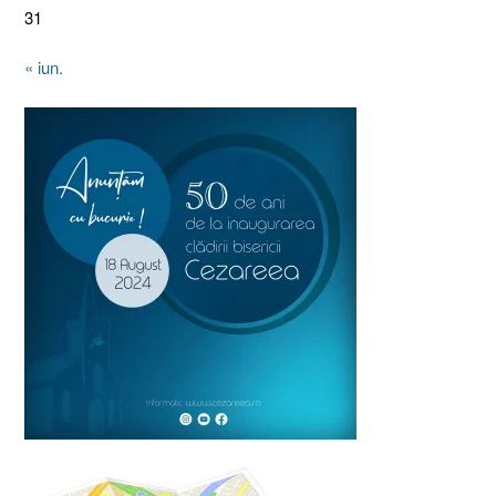
31
« iun.