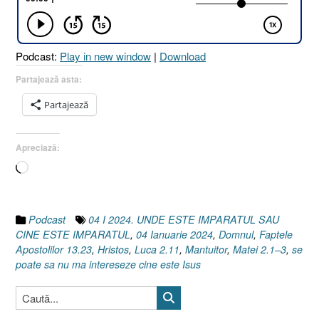
CINE
ESTE
ÎMPĂRATUL
Podcast:
Play in new window
|
Download
[Matei
2.1–
Partajează asta:
3
Partajează
I
Luca
2.11
Apreciază:
I
Încarc...
Faptele
Apostolilor
13.23]”
Podcast
04 I 2024. UNDE ESTE IMPARATUL SAU
CINE ESTE IMPARATUL
,
04 Ianuarie 2024
,
Domnul
,
Faptele
Apostolilor 13.23
,
Hristos
,
Luca 2.11
,
Mantuitor
,
Matei 2.1–3
,
se
poate sa nu ma intereseze cine este Isus