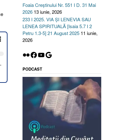
Foaia Creștinului Nr. 551 I D. 31 Mai
2026
13 iunie, 2026
ce
233 I 2025. VIA ȘI LENEVIA SAU
LENEA SPIRITUALĂ [Isaia 5.7 I 2
TAREA
Petru 1.3-5] 21 August 2025
11 iunie,
2026
Flickr
Facebook
YouTube
Google
e
ilor
PODCAST