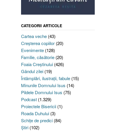
CATEGORII ARTICOLE
Cartea veche
(43)
Creşterea copiilor
(20)
Evenimente
(128)
Familie, căsătorie
(20)
Foaia Creştinului
(426)
Gândul zilei
(19)
Întâmplări, ilustraţii, fabule
(15)
Minunile Domnului Isus
(14)
Pildele Domnului Isus
(75)
Podcast
(1.329)
Proiectele Bisericii
(1)
Roada Duhului
(3)
Schiţe de predici
(84)
Ştiri
(102)