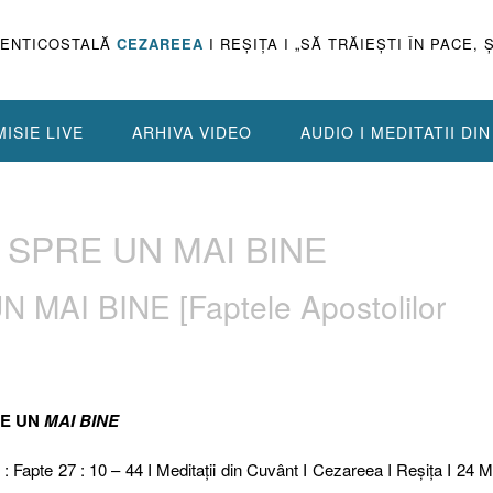
PENTICOSTALĂ
CEZAREEA
I REŞIŢA I „SĂ TRĂIEŞTI ÎN PACE, 
ISIE LIVE
ARHIVA VIDEO
AUDIO I MEDITATII DI
 SPRE UN MAI BINE
MAI BINE [Faptele Apostolilor
RE UN
MAI BINE
 : Fapte 27 : 10 – 44 I Meditaţii din Cuvânt I Cezareea I Reşiţa I 24 M