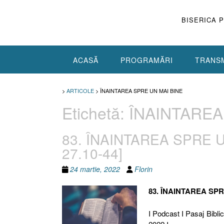
Skip
to
BISERICA 
content
ACASĂ
PROGRAMĂRI
TRANSM
>
ARTICOLE
>
ÎNAINTAREA SPRE UN MAI BINE
Etichetă:
ÎNAINTAREA
83. ÎNAINTAREA SPRE UN 
27.10-44]
24 martie, 2022
Florin
83. ÎNAINTAREA SP
I Podcast I Pasaj Biblic