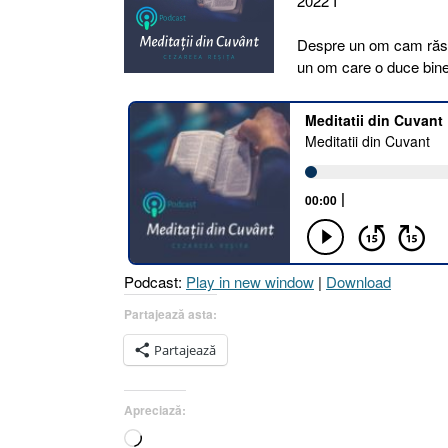
2022 I
Despre un om cam răsfă
un om care o duce bine
Podcast:
Play in new window
|
Download
Partajează asta:
Partajează
Apreciază:
Încarc...