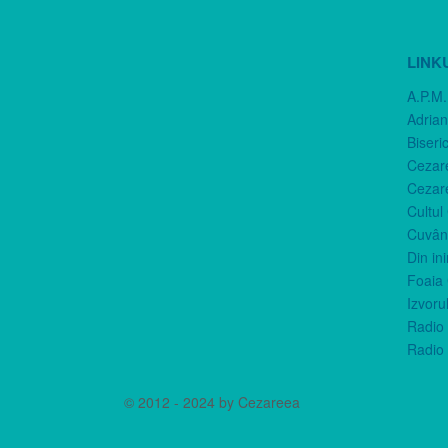
LINK
A.P.M.
Adria
Biseri
Cezar
Cezar
Cultul
Cuvânt
Din in
Foaia 
Izvorul
Radio 
Radio 
© 2012 - 2024 by Cezareea