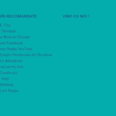
URI RECOMANDATE
VINO CU NOI !
E. Cluj
n Tămăşan
ca Betania Chicago
eea Facebook
eea Reşiţa YouTube
 Creştin Penticostal din România
ul Adevărului
imă pentru tine
Creştinului
 Vieţii
Ekklesia
Levi Reşiţa