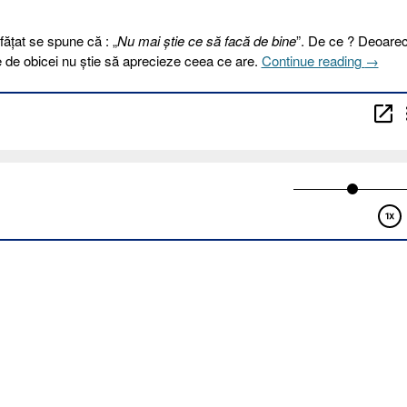
ţat se spune că : „
Nu mai ştie ce să facă de bine
”. De ce ? Deoare
„83.
 de obicei nu ştie să aprecieze ceea ce are.
Continue reading
→
ÎNAIN
SPRE
UN
MAI
BINE
[Faptel
Apostol
27.10-
44]”