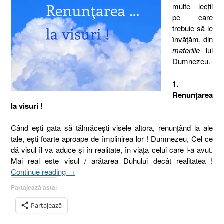
multe lecţii
pe care
trebuie să le
învăţăm, din
materiile
lui
Dumnezeu.
1.
Renunţarea
la visuri !
Când eşti gata să tălmăceşti visele altora, renunţând la ale
tale, eşti foarte aproape de împlinirea lor ! Dumnezeu, Cel ce
dă visul îl va aduce şi în realitate, în viaţa celui care l-a avut.
Mai real este visul / arătarea Duhului decât realitatea !
„Materii
Continue reading
→
predate
Partajează asta:
în
şcoala
Partajează
lui