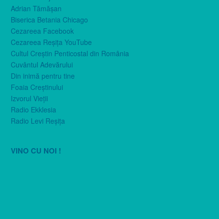
Adrian Tămăşan
Biserica Betania Chicago
Cezareea Facebook
Cezareea Reşiţa YouTube
Cultul Creştin Penticostal din România
Cuvântul Adevărului
Din inimă pentru tine
Foaia Creştinului
Izvorul Vieţii
Radio Ekklesia
Radio Levi Reşiţa
VINO CU NOI !