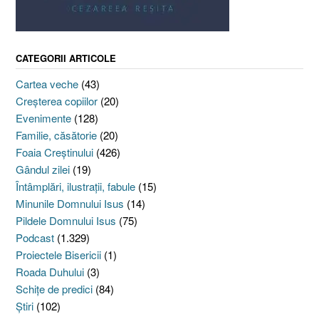
CATEGORII ARTICOLE
Cartea veche
(43)
Creşterea copiilor
(20)
Evenimente
(128)
Familie, căsătorie
(20)
Foaia Creştinului
(426)
Gândul zilei
(19)
Întâmplări, ilustraţii, fabule
(15)
Minunile Domnului Isus
(14)
Pildele Domnului Isus
(75)
Podcast
(1.329)
Proiectele Bisericii
(1)
Roada Duhului
(3)
Schiţe de predici
(84)
Ştiri
(102)