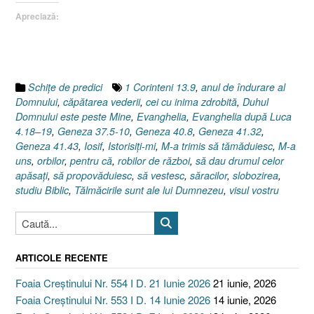
Dumnezeu
Apreciază:
!
(Iosif,
Geneza
37.5-
10)”
Schiţe de predici
1 Corinteni 13.9
,
anul de îndurare al
Domnului
,
căpătarea vederii
,
cei cu inima zdrobită
,
Duhul
Domnului este peste Mine
,
Evanghelia
,
Evanghelia după Luca
4.18–19
,
Geneza 37.5-10
,
Geneza 40.8
,
Geneza 41.32
,
Geneza 41.43
,
Iosif
,
Istorisiţi-mi
,
M-a trimis să tămăduiesc
,
M-a
uns
,
orbilor
,
pentru că
,
robilor de război
,
să dau drumul celor
apăsaţi
,
să propovăduiesc
,
să vestesc
,
săracilor
,
slobozirea
,
studiu Biblic
,
Tălmăcirile sunt ale lui Dumnezeu
,
visul vostru
ARTICOLE RECENTE
Foaia Creștinului Nr. 554 I D. 21 Iunie 2026
21 iunie, 2026
Foaia Creștinului Nr. 553 I D. 14 Iunie 2026
14 iunie, 2026