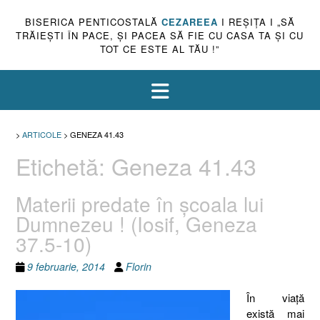
BISERICA PENTICOSTALĂ
CEZAREEA
I REŞIŢA I „SĂ
TRĂIEŞTI ÎN PACE, ŞI PACEA SĂ FIE CU CASA TA ŞI CU
TOT CE ESTE AL TĂU !”
>
ARTICOLE
>
GENEZA 41.43
Etichetă:
Geneza 41.43
Materii predate în şcoala lui
Dumnezeu ! (Iosif, Geneza
37.5-10)
9 februarie, 2014
Florin
În viaţă
există mai