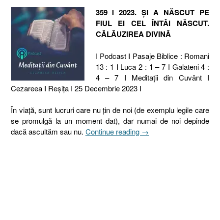
359 I 2023. ȘI A NĂSCUT PE
FIUL EI CEL ÎNTÂI NĂSCUT.
CĂLĂUZIREA DIVINĂ
I Podcast I Pasaje Biblice : Romani
13 : 1 I Luca 2 : 1 – 7 I Galateni 4 :
4 – 7 I Meditaţii din Cuvânt I
Cezareea I Reşiţa I 25 Decembrie 2023 I
În viaţă, sunt lucruri care nu ţin de noi (de exemplu legile care
se promulgă la un moment dat), dar numai de noi depinde
„359
dacă ascultăm sau nu.
Continue reading
→
I
2023.
ȘI
A
NĂSCUT
PE
FIUL
EI