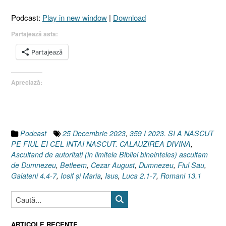
CEL
Podcast:
Play in new window
|
Download
ÎNTÂI
NĂSCUT.
Partajează asta:
CĂLĂUZIREA
Partajează
DIVINĂ
[Romani
13.1
Apreciază:
I
Luca
2.1–
7
I
Podcast
25 Decembrie 2023
,
359 I 2023. SI A NASCUT
Galateni
PE FIUL EI CEL INTAI NASCUT. CALAUZIREA DIVINA
,
4.4-
Ascultand de autoritati (in limitele Bibliei bineinteles) ascultam
7]”
de Dumnezeu
,
Betleem
,
Cezar August
,
Dumnezeu
,
Fiul Sau
,
Galateni 4.4-7
,
Iosif şi Maria
,
Isus
,
Luca 2.1-7
,
Romani 13.1
ARTICOLE RECENTE