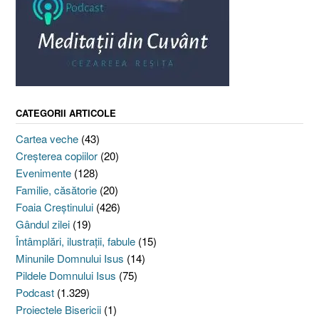
CATEGORII ARTICOLE
Cartea veche
(43)
Creşterea copiilor
(20)
Evenimente
(128)
Familie, căsătorie
(20)
Foaia Creştinului
(426)
Gândul zilei
(19)
Întâmplări, ilustraţii, fabule
(15)
Minunile Domnului Isus
(14)
Pildele Domnului Isus
(75)
Podcast
(1.329)
Proiectele Bisericii
(1)