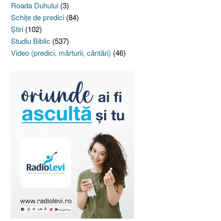
Roada Duhului
(3)
Schiţe de predici
(84)
Ştiri
(102)
Studiu Biblic
(537)
Video (predici, mărturii, cântări)
(46)