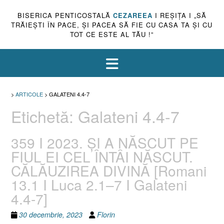
BISERICA PENTICOSTALĂ
CEZAREEA
I REŞIŢA I „SĂ
TRĂIEŞTI ÎN PACE, ŞI PACEA SĂ FIE CU CASA TA ŞI CU
TOT CE ESTE AL TĂU !”
>
ARTICOLE
>
GALATENI 4.4-7
Etichetă:
Galateni 4.4-7
359 I 2023. ȘI A NĂSCUT PE
FIUL EI CEL ÎNTÂI NĂSCUT.
CĂLĂUZIREA DIVINĂ [Romani
13.1 I Luca 2.1–7 I Galateni
4.4-7]
30 decembrie, 2023
Florin