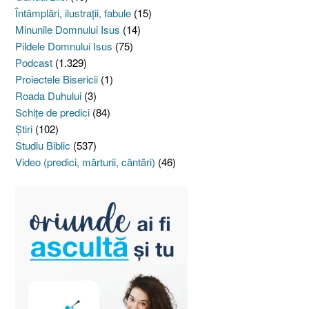
Întâmplări, ilustraţii, fabule
(15)
Minunile Domnului Isus
(14)
Pildele Domnului Isus
(75)
Podcast
(1.329)
Proiectele Bisericii
(1)
Roada Duhului
(3)
Schiţe de predici
(84)
Ştiri
(102)
Studiu Biblic
(537)
Video (predici, mărturii, cântări)
(46)