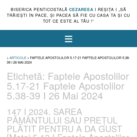
BISERICA PENTICOSTALĂ
CEZAREEA
I REŞIŢA I „SĂ
TRĂIEŞTI ÎN PACE, ŞI PACEA SĂ FIE CU CASA TA ŞI CU
TOT CE ESTE AL TĂU !”
>
ARTICOLE
>
FAPTELE APOSTOLILOR 5.17-21 FAPTELE APOSTOLILOR 5.38-
39 I 26 MAI 2024
Etichetă:
Faptele Apostolilor
5.17-21 Faptele Apostolilor
5.38-39 I 26 Mai 2024
147 I 2024. SAREA
PĂMÂNTULUI SAU PREȚUL
PLĂTIT PENTRU A DA GUST
[Matei 5.13 I Faptele Apostolilor