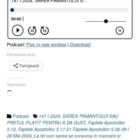
PĂMÂNTULUI
SAU
PREȚUL
PLĂTIT
PENTRU
A
Podcast:
Play in new window
|
Download
DA
GUST
Partajează asta:
[Matei
Partajează
5.13
I
Faptele
Apreciază:
Apostolilor
Încarc...
5.12,
17-
21
și
Podcast
147 I 2024. SAREA PAMANTULUI SAU
38-
PRETUL PLATIT PENTRU A DA GUST
,
Faptele Apostolilor
39]
5.12
,
Faptele Apostolilor 5.17-21 Faptele Apostolilor 5.38-39 I
26
26 Mai 2024
,
La fel cum sarea se consuma in mancare si