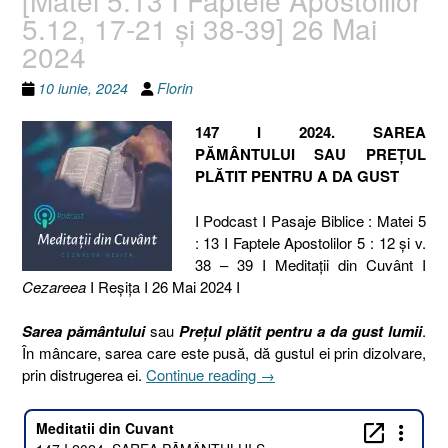
5.12, 17-21 și 38-39] 26 Mai
2024
10 iunie, 2024
Florin
147 I 2024. SAREA
PĂMÂNTULUI SAU PREȚUL
PLĂTIT PENTRU A DA GUST
I Podcast I Pasaje Biblice : Matei 5
: 13 I Faptele Apostolilor 5 : 12 și v.
38 – 39 I Meditaţii din Cuvânt I
Cezareea
I Reşiţa I 26 Mai 2024 I
Sarea pământului
sau
Prețul plătit pentru a da gust lumii
.
În mâncare, sarea care este pusă, dă gustul ei prin dizolvare,
„147
prin distrugerea ei.
Continue reading
→
I
2024.
SAREA