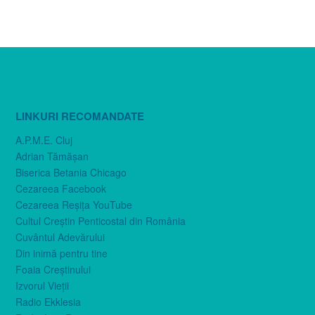
LINKURI RECOMANDATE
A.P.M.E. Cluj
Adrian Tămăşan
Biserica Betania Chicago
Cezareea Facebook
Cezareea Reşiţa YouTube
Cultul Creştin Penticostal din România
Cuvântul Adevărului
Din inimă pentru tine
Foaia Creştinului
Izvorul Vieţii
Radio Ekklesia