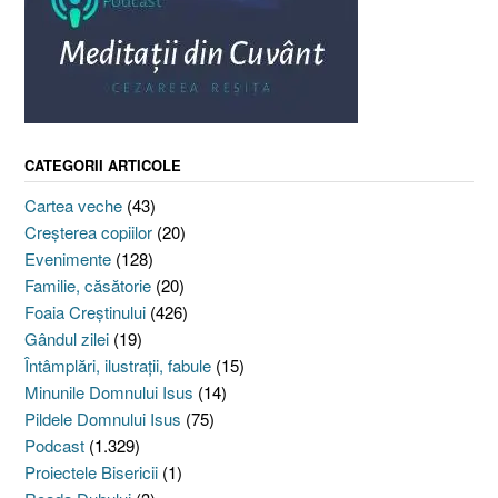
CATEGORII ARTICOLE
Cartea veche
(43)
Creşterea copiilor
(20)
Evenimente
(128)
Familie, căsătorie
(20)
Foaia Creştinului
(426)
Gândul zilei
(19)
Întâmplări, ilustraţii, fabule
(15)
Minunile Domnului Isus
(14)
Pildele Domnului Isus
(75)
Podcast
(1.329)
Proiectele Bisericii
(1)