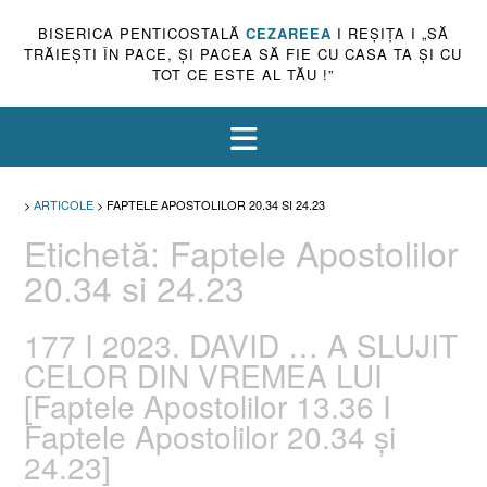
BISERICA PENTICOSTALĂ
CEZAREEA
I REŞIŢA I „SĂ
TRĂIEŞTI ÎN PACE, ŞI PACEA SĂ FIE CU CASA TA ŞI CU
TOT CE ESTE AL TĂU !”
>
ARTICOLE
>
FAPTELE APOSTOLILOR 20.34 SI 24.23
Etichetă:
Faptele Apostolilor
20.34 si 24.23
177 I 2023. DAVID … A SLUJIT
CELOR DIN VREMEA LUI
[Faptele Apostolilor 13.36 I
Faptele Apostolilor 20.34 și
24.23]