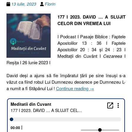
13 iulie, 2023
Florin
177 I 2023. DAVID … A SLUJIT
CELOR DIN VREMEA LUI
I Podcast I Pasaje Biblice : Faptele
Apostolilor 13 : 36 I Faptele
Apostolilor 20 : 34 și 24 : 23 I
Meditaţii din Cuvânt I
Cezareea
I
Reşiţa I 26 Iunie 2023 I
David deși a ajuns să fie împăratul țării pe sine însuși s-a
văzut ca fiind robul Lui Dumnezeu deoarece pe Dumnezeu L-
„177
a numit a fi Stăpânul Lui !
Continue reading
→
I
2023.
DAVID
…
A
SLUJIT