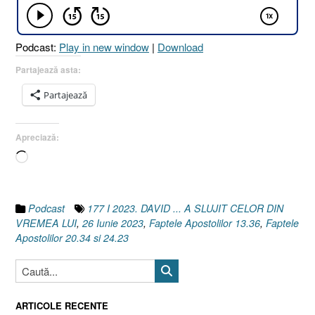
CELOR
DIN
VREMEA
Podcast:
Play in new window
|
Download
LUI
[Faptele
Partajează asta:
Apostolilor
Partajează
13.36
I
Faptele
Apreciază:
Apostolilor
Încarc...
20.34
și
24.23]”
Podcast
177 I 2023. DAVID ... A SLUJIT CELOR DIN
VREMEA LUI
,
26 Iunie 2023
,
Faptele Apostolilor 13.36
,
Faptele
Apostolilor 20.34 si 24.23
ARTICOLE RECENTE