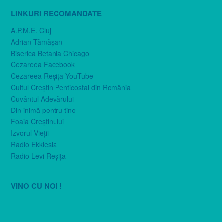
LINKURI RECOMANDATE
A.P.M.E. Cluj
Adrian Tămăşan
Biserica Betania Chicago
Cezareea Facebook
Cezareea Reşiţa YouTube
Cultul Creştin Penticostal din România
Cuvântul Adevărului
Din inimă pentru tine
Foaia Creştinului
Izvorul Vieţii
Radio Ekklesia
Radio Levi Reşiţa
VINO CU NOI !