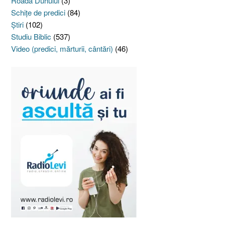
Roada Duhului
(3)
Schiţe de predici
(84)
Ştiri
(102)
Studiu Biblic
(537)
Video (predici, mărturii, cântări)
(46)