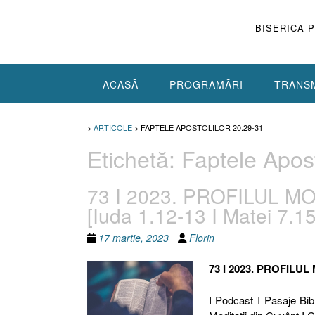
Skip
to
BISERICA 
content
ACASĂ
PROGRAMĂRI
TRANSM
>
ARTICOLE
>
FAPTELE APOSTOLILOR 20.29-31
Etichetă:
Faptele Apost
73 I 2023. PROFILUL 
[Iuda 1.12-13 I Matei 7.15
17 martie, 2023
Florin
73 I 2023. PROFILU
I Podcast I Pasaje Bibl