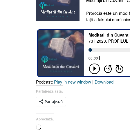
Meditaţii din Cuvânt I 
Prorocia este un mod f
față a falsului credincio
Podcast:
Play in new window
|
Download
Partajează asta:
Partajează
Apreciază:
Încarc...