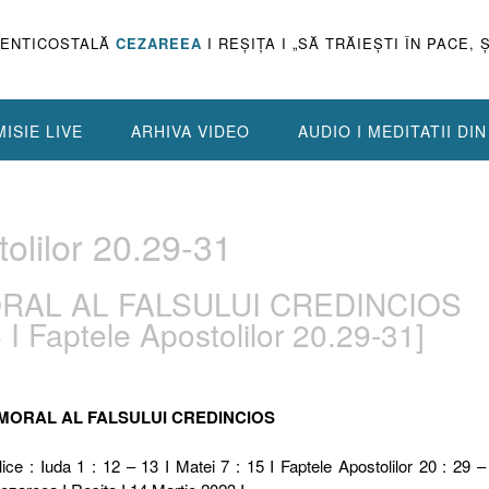
PENTICOSTALĂ
CEZAREEA
I REŞIŢA I „SĂ TRĂIEŞTI ÎN PACE, 
ISIE LIVE
ARHIVA VIDEO
AUDIO I MEDITATII DI
olilor 20.29-31
MORAL AL FALSULUI CREDINCIOS
 I Faptele Apostolilor 20.29-31]
L MORAL AL FALSULUI CREDINCIOS
ice : Iuda 1 : 12 – 13 I Matei 7 : 15 I Faptele Apostolilor 20 : 29 –