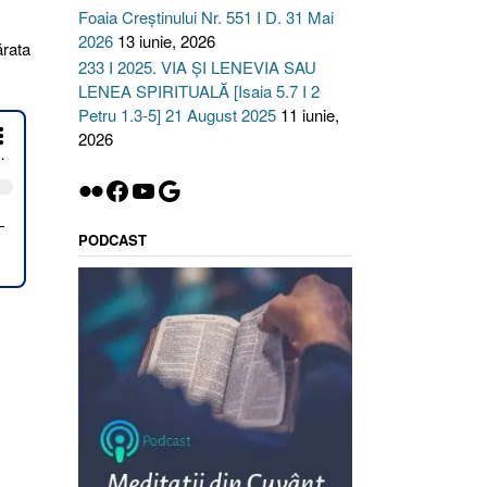
Foaia Creștinului Nr. 551 I D. 31 Mai
2026
13 iunie, 2026
ărata
233 I 2025. VIA ȘI LENEVIA SAU
LENEA SPIRITUALĂ [Isaia 5.7 I 2
Petru 1.3-5] 21 August 2025
11 iunie,
2026
Flickr
Facebook
YouTube
Google
S
PODCAST