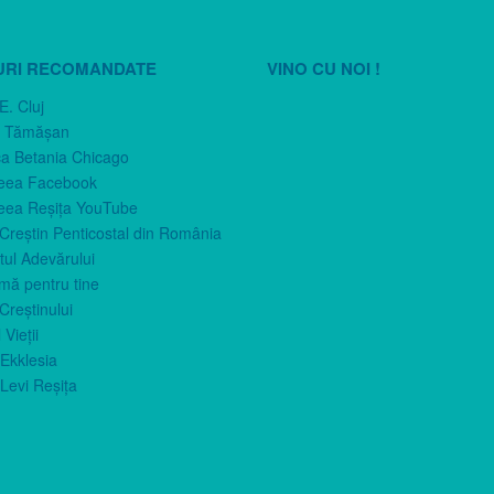
URI RECOMANDATE
VINO CU NOI !
E. Cluj
n Tămăşan
ca Betania Chicago
eea Facebook
eea Reşiţa YouTube
 Creştin Penticostal din România
ul Adevărului
imă pentru tine
Creştinului
 Vieţii
Ekklesia
Levi Reşiţa