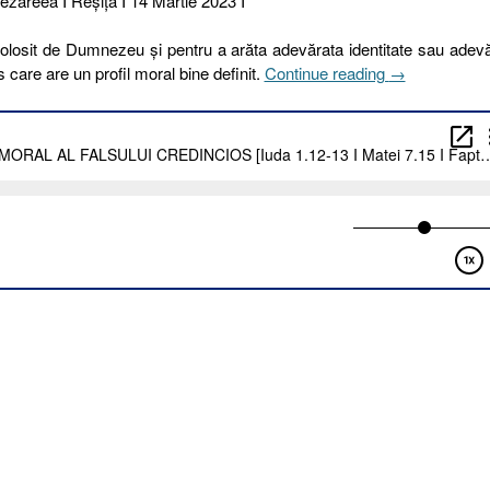
Cezareea I Reşiţa I 14 Martie 2023 I
olosit de Dumnezeu și pentru a arăta adevărata identitate sau adev
„73
s care are un profil moral bine definit.
Continue reading
→
I
2023.
PROFILUL
MORAL
AL
FALSULUI
CREDINCIO
[Iuda
1.12-
13
I
Matei
7.15
I
Faptele
Apostolilor
20.29-