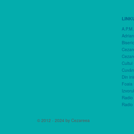
LINK
A.P.M.
Adria
Biseri
Cezar
Cezar
Cultul
Cuvânt
Din in
Foaia 
Izvorul
Radio 
Radio 
© 2012 - 2024 by Cezareea