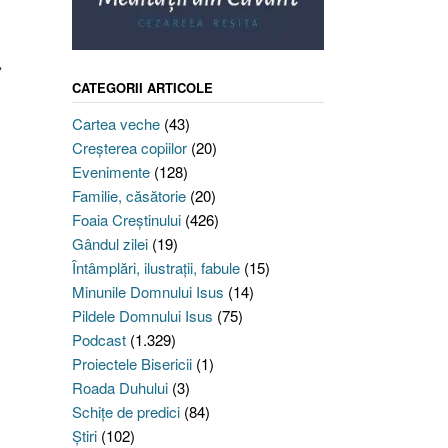
,
CATEGORII ARTICOLE
Cartea veche
(43)
Creşterea copiilor
(20)
Evenimente
(128)
Familie, căsătorie
(20)
Foaia Creştinului
(426)
Gândul zilei
(19)
Întâmplări, ilustraţii, fabule
(15)
Minunile Domnului Isus
(14)
Pildele Domnului Isus
(75)
Podcast
(1.329)
Proiectele Bisericii
(1)
Roada Duhului
(3)
Schiţe de predici
(84)
Ştiri
(102)