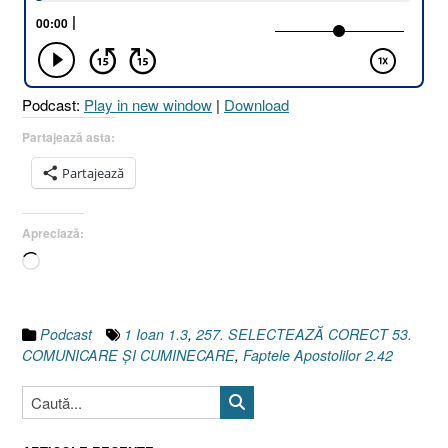
CUMIN
[Faptele
Apostoli
2.42
Podcast:
Play in new window
|
Download
I
1
Partajează asta:
Ioan
Partajează
1.3]”
Apreciază:
Încarc...
Podcast
1 Ioan 1.3
,
257. SELECTEAZĂ CORECT 53.
COMUNICARE ȘI CUMINECARE
,
Faptele Apostolilor 2.42