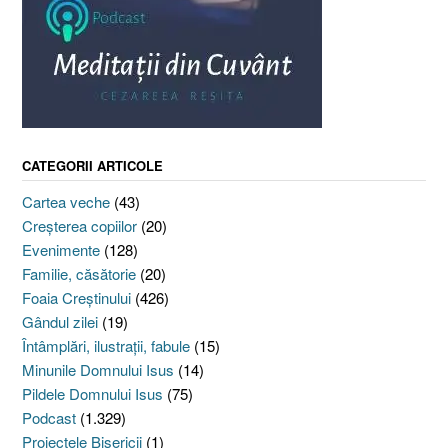
CATEGORII ARTICOLE
Cartea veche
(43)
Creşterea copiilor
(20)
Evenimente
(128)
Familie, căsătorie
(20)
Foaia Creştinului
(426)
Gândul zilei
(19)
Întâmplări, ilustraţii, fabule
(15)
Minunile Domnului Isus
(14)
Pildele Domnului Isus
(75)
Podcast
(1.329)
Proiectele Bisericii
(1)