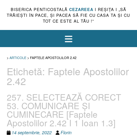
BISERICA PENTICOSTALĂ
CEZAREEA
I REŞIŢA I „SĂ
TRĂIEŞTI ÎN PACE, ŞI PACEA SĂ FIE CU CASA TA ŞI CU
TOT CE ESTE AL TĂU !”
>
ARTICOLE
>
FAPTELE APOSTOLILOR 2.42
Etichetă:
Faptele Apostolilor
2.42
257. SELECTEAZĂ CORECT
53. COMUNICARE ȘI
CUMINECARE [Faptele
Apostolilor 2.42 I 1 Ioan 1.3]
14 septembrie, 2022
Florin