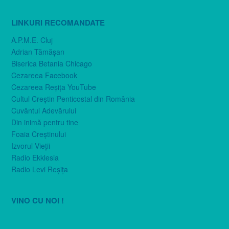
LINKURI RECOMANDATE
A.P.M.E. Cluj
Adrian Tămăşan
Biserica Betania Chicago
Cezareea Facebook
Cezareea Reşiţa YouTube
Cultul Creştin Penticostal din România
Cuvântul Adevărului
Din inimă pentru tine
Foaia Creştinului
Izvorul Vieţii
Radio Ekklesia
Radio Levi Reşiţa
VINO CU NOI !