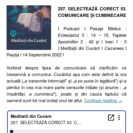
257. SELECTEAZĂ CORECT 53.
COMUNICARE ȘI CUMINECARE
I Podcast I Pasaje Biblice :
Eclesiastul 3 : 14 – 15, Faptele
Apostolilor 2 : 42 și I Ioan 1 : 3
I Meditaţii din Cuvânt I
Cezareea
I
Reşiţa I 14 Septembrie 2022 I
Vorbind despre lipsa de comunicare să clarificăm ce
înseamnă a comunica. Cuvântul așa cum este definit la ora
actuală („
a transmite informații
” și „
a se pune în legătură
”) și-a
pierdut în cea mai mare parte sensurile inițiale (și anume : „
a
împărtăși, a cumineca
”), poate și din cauza faptului că
„257.
oamenii sunt tot mai izolați unul de altul.
Continue reading
→
SELEC
CORE
53.
COMUN
ȘI