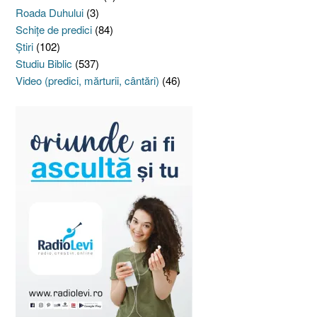
Roada Duhului
(3)
Schiţe de predici
(84)
Ştiri
(102)
Studiu Biblic
(537)
Video (predici, mărturii, cântări)
(46)