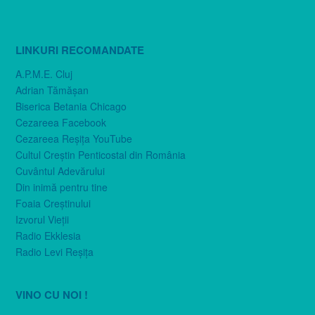
LINKURI RECOMANDATE
A.P.M.E. Cluj
Adrian Tămăşan
Biserica Betania Chicago
Cezareea Facebook
Cezareea Reşiţa YouTube
Cultul Creştin Penticostal din România
Cuvântul Adevărului
Din inimă pentru tine
Foaia Creştinului
Izvorul Vieţii
Radio Ekklesia
Radio Levi Reşiţa
VINO CU NOI !