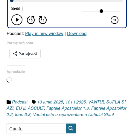
ȘI
AZI,
EU
ÎL
ASCULT
Podcast:
Play in new window
|
Download
?
[Ioan
Partajează asta:
3.8
Partajează
I
Faptele
Apostolilor
Apreciază:
2.2
Încarc...
I
Faptele
Apostolilor
1.8]
Podcast
10 Iunie 2025
,
161 I 2025. VANTUL SUFLA SI
10
AZI
,
EU IL ASCULT
,
Faptele Apostolilor 1.8
,
Faptele Apostolilor
Iunie
2.2
,
Ioan 3.8
,
Vantul este o reprezentare a Duhului Sfant
2025”