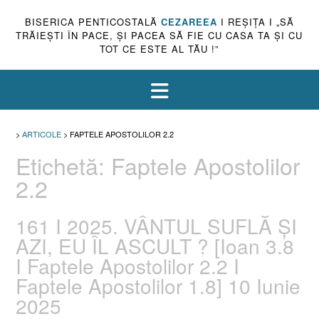
BISERICA PENTICOSTALĂ
CEZAREEA
I REŞIŢA I „SĂ
TRĂIEŞTI ÎN PACE, ŞI PACEA SĂ FIE CU CASA TA ŞI CU
TOT CE ESTE AL TĂU !”
>
ARTICOLE
>
FAPTELE APOSTOLILOR 2.2
Etichetă:
Faptele Apostolilor
2.2
161 I 2025. VÂNTUL SUFLĂ ȘI
AZI, EU ÎL ASCULT ? [Ioan 3.8
I Faptele Apostolilor 2.2 I
Faptele Apostolilor 1.8] 10 Iunie
2025