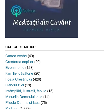
CATEGORII ARTICOLE
Cartea veche
(43)
Creşterea copiilor
(20)
Evenimente
(128)
Familie, căsătorie
(20)
Foaia Creştinului
(426)
Gândul zilei
(19)
Întâmplări, ilustraţii, fabule
(15)
Minunile Domnului Isus
(14)
Pildele Domnului Isus
(75)
Podcast
(1.329)