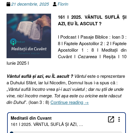
21 decembrie, 2025
Florin
161 I 2025. VÂNTUL SUFLĂ ȘI
AZI, EU ÎL ASCULT ?
I Podcast I Pasaje Biblice : Ioan 3 :
8 I Faptele Apostolilor 2 : 2 I Faptele
Apostolilor 1 : 8 I Meditaţii din
Cuvânt I
Cezareea
I Reşiţa I 10
Iunie 2025 I
Vântul suflă și azi, eu ÎL ascult ?
Vântul
este o reprezentare
a Duhului Sfânt, iar lui Nicodim, Domnul Isus i-a spus că :
„
Vântul suflă încotro vrea şi-i auzi vuietul ; dar nu ştii de unde
vine, nici încotro merge. Tot aşa este cu oricine este născut
„161
din Duhul
”. (Ioan 3 : 8)
Continue reading
→
I
2025.
VÂNTUL
SUFLĂ