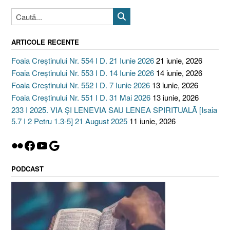
context,
(Faptele
Apostolilor
ARTICOLE RECENTE
19.23-
37,
Foaia Creștinului Nr. 554 I D. 21 Iunie 2026
21 iunie, 2026
Judecători
Foaia Creștinului Nr. 553 I D. 14 Iunie 2026
14 iunie, 2026
6.28-
Foaia Creștinului Nr. 552 I D. 7 Iunie 2026
13 iunie, 2026
31)”
Foaia Creștinului Nr. 551 I D. 31 Mai 2026
13 iunie, 2026
233 I 2025. VIA ȘI LENEVIA SAU LENEA SPIRITUALĂ [Isaia
5.7 I 2 Petru 1.3-5] 21 August 2025
11 iunie, 2026
Flickr
Facebook
YouTube
Google
PODCAST