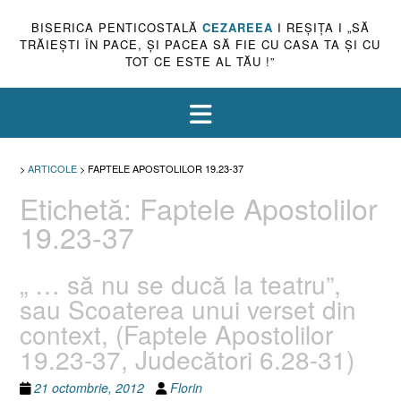
BISERICA PENTICOSTALĂ
CEZAREEA
I REŞIŢA I „SĂ
TRĂIEŞTI ÎN PACE, ŞI PACEA SĂ FIE CU CASA TA ŞI CU
TOT CE ESTE AL TĂU !”
>
ARTICOLE
>
FAPTELE APOSTOLILOR 19.23-37
Etichetă:
Faptele Apostolilor
19.23-37
„ … să nu se ducă la teatru”,
sau Scoaterea unui verset din
context, (Faptele Apostolilor
19.23-37, Judecători 6.28-31)
21 octombrie, 2012
Florin