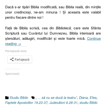
Dacă s-ar tipări Biblia modificată, sau Biblia reală, din minţile
unor credincioşi, ne-am minuna ! Şi aceasta este valabil
pentru fiecare dintre noi !
Faţă de Biblia scrisă, cea din
Bibliotecă
, care este Sfânta
Scriptură sau Cuvântul lui Dumnezeu, Biblia interioară are
ştersături, adăugiri, modificări şi este foarte mică.
Continue
„„
reading
→
…
Partajează asta:
să
nu
Partajează
se
ducă
Apreciază:
la
teatru”,
sau
Scoaterea
unui
Studiu Biblic
„ ... să nu se ducă la teatru”
,
Diana
,
Efes
,
verset
Faptele Apostolilor 19.23-37
,
Judecători 6.28-31
,
studiu Biblic
din