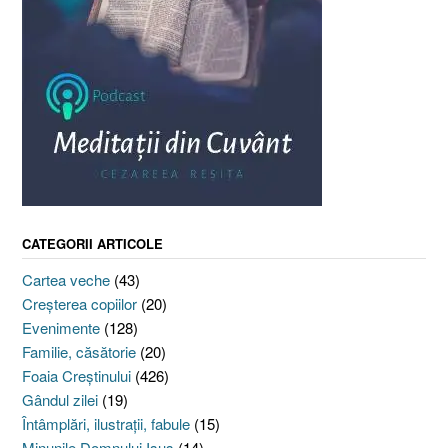
CATEGORII ARTICOLE
Cartea veche
(43)
Creşterea copiilor
(20)
Evenimente
(128)
Familie, căsătorie
(20)
Foaia Creştinului
(426)
Gândul zilei
(19)
Întâmplări, ilustraţii, fabule
(15)
Minunile Domnului Isus
(14)