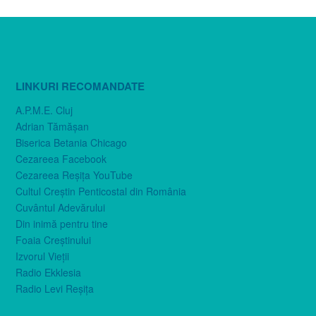
LINKURI RECOMANDATE
A.P.M.E. Cluj
Adrian Tămăşan
Biserica Betania Chicago
Cezareea Facebook
Cezareea Reşiţa YouTube
Cultul Creştin Penticostal din România
Cuvântul Adevărului
Din inimă pentru tine
Foaia Creştinului
Izvorul Vieţii
Radio Ekklesia
Radio Levi Reşiţa