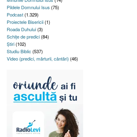
Pildele Domnului Isus
(75)
Podcast
(1.329)
Proiectele Bisericii
(1)
Roada Duhului
(3)
Schiţe de predici
(84)
Ştiri
(102)
Studiu Biblic
(537)
Video (predici, mărturii, cântări)
(46)