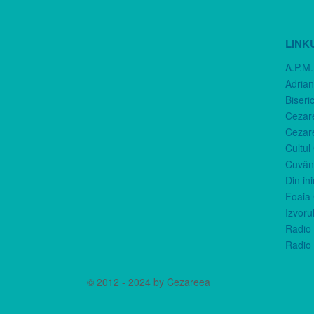
LINK
A.P.M.
Adria
Biseri
Cezar
Cezar
Cultul
Cuvânt
Din in
Foaia 
Izvorul
Radio 
Radio 
© 2012 - 2024 by Cezareea