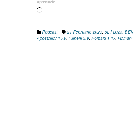
Apreciază:
Încarc...
Podcast
21 Februarie 2023
,
52 I 2023. B
Apostolilor 15.9
,
Filipeni 3.9
,
Romani 1.17
,
Romani