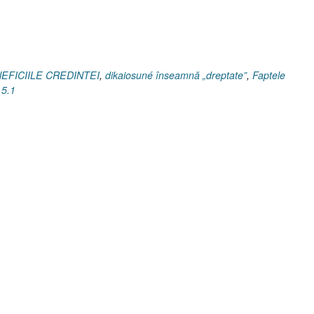
ENEFICIILE CREDINTEI
,
dikaiosuné înseamnă „dreptate”
,
Faptele
 5.1