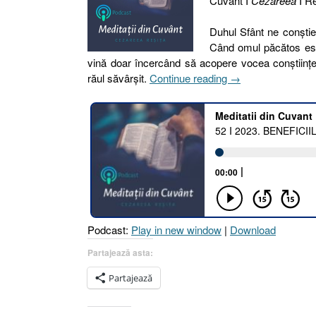
Cuvânt I
Cezareea
I Re
Duhul Sfânt ne conștien
Când omul păcătos este
vină doar încercând să acopere vocea conștiinț
„52
răul săvârșit.
Continue reading
→
I
2023.
BENEFICIILE
CREDINȚEI
[Faptele
Apostolilor
15.9
I
Romani
Podcast:
Play in new window
|
Download
1.17
I
Partajează asta:
Romani
Partajează
5.1]”