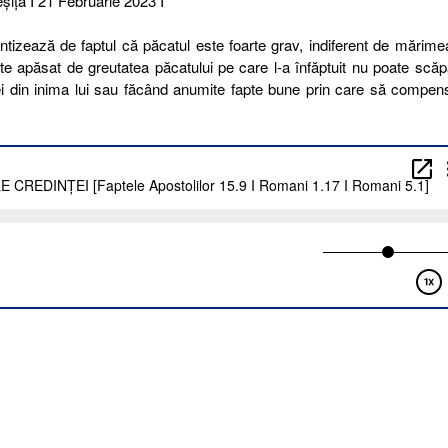
şiţa I 21 Februarie 2023 I
tizează de faptul că păcatul este foarte grav, indiferent de mărimea
 apăsat de greutatea păcatului pe care l-a înfăptuit nu poate scă
ei din inima lui sau făcând anumite fapte bune prin care să compe