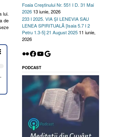
Foaia Creștinului Nr. 551 I D. 31 Mai
2026
13 iunie, 2026
 lui.
233 I 2025. VIA ȘI LENEVIA SAU
pa de
LENEA SPIRITUALĂ [Isaia 5.7 I 2
nseze
Petru 1.3-5] 21 August 2025
11 iunie,
2026
Flickr
Facebook
YouTube
Google
PODCAST