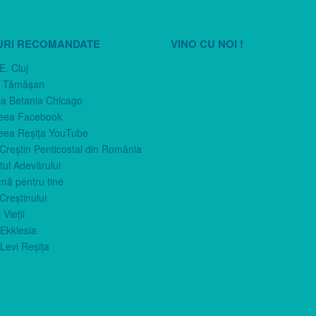
URI RECOMANDATE
VINO CU NOI !
E. Cluj
n Tămăşan
ca Betania Chicago
eea Facebook
eea Reşiţa YouTube
 Creştin Penticostal din România
ul Adevărului
imă pentru tine
Creştinului
 Vieţii
Ekklesia
Levi Reşiţa