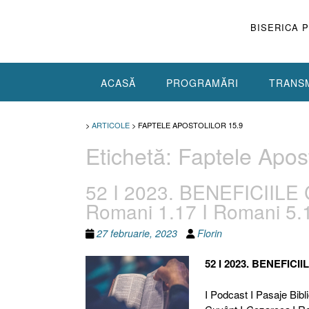
Skip
to
BISERICA 
content
ACASĂ
PROGRAMĂRI
TRANSM
>
ARTICOLE
>
FAPTELE APOSTOLILOR 15.9
Etichetă:
Faptele Apost
52 I 2023. BENEFICIILE C
Romani 1.17 I Romani 5.
27 februarie, 2023
Florin
52 I 2023. BENEFICI
I Podcast I Pasaje Bibli