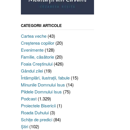
CATEGORII ARTICOLE
Cartea veche
(43)
Creşterea copiilor
(20)
Evenimente
(128)
Familie, căsătorie
(20)
Foaia Creştinului
(426)
Gândul zilei
(19)
Întâmplări, ilustraţii, fabule
(15)
Minunile Domnului Isus
(14)
Pildele Domnului Isus
(75)
Podcast
(1.329)
Proiectele Bisericii
(1)
Roada Duhului
(3)
Schiţe de predici
(84)
Ştiri
(102)