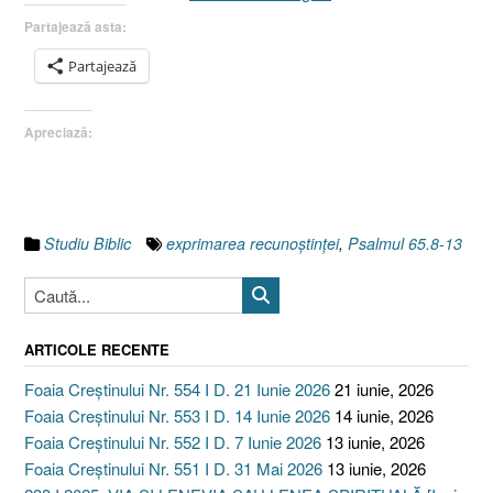
Trei
Partajează asta:
paşi
făcuţi
Partajează
pentru
apropierea
Apreciază:
de
Dumnezeu
şi
cunoaşterea
Lui
Studiu Biblic
exprimarea recunoştinţei
,
Psalmul 65.8-13
:
lauda
adresată
Lui
ARTICOLE RECENTE
Dumnezeu
[Psalmul
Foaia Creștinului Nr. 554 I D. 21 Iunie 2026
21 iunie, 2026
65.1-
Foaia Creștinului Nr. 553 I D. 14 Iunie 2026
14 iunie, 2026
13]”
Foaia Creștinului Nr. 552 I D. 7 Iunie 2026
13 iunie, 2026
Foaia Creștinului Nr. 551 I D. 31 Mai 2026
13 iunie, 2026