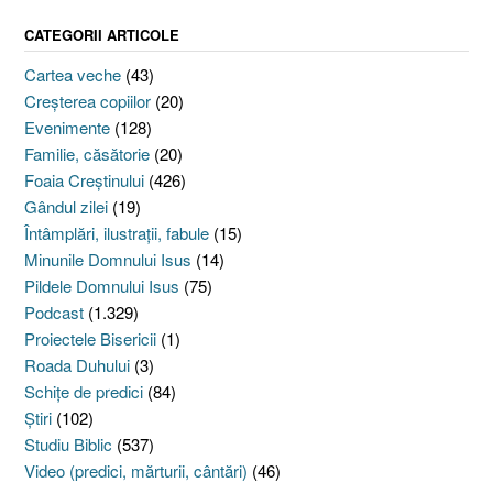
CATEGORII ARTICOLE
Cartea veche
(43)
Creşterea copiilor
(20)
Evenimente
(128)
Familie, căsătorie
(20)
Foaia Creştinului
(426)
Gândul zilei
(19)
Întâmplări, ilustraţii, fabule
(15)
Minunile Domnului Isus
(14)
Pildele Domnului Isus
(75)
Podcast
(1.329)
Proiectele Bisericii
(1)
Roada Duhului
(3)
Schiţe de predici
(84)
Ştiri
(102)
Studiu Biblic
(537)
Video (predici, mărturii, cântări)
(46)