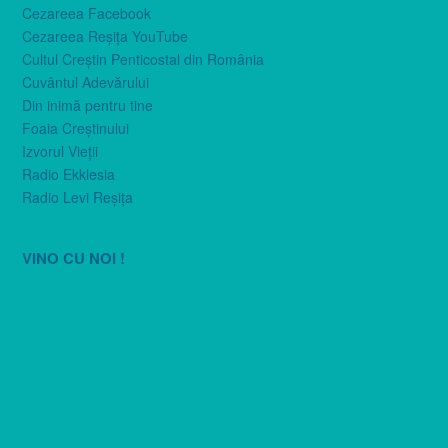
Cezareea Facebook
Cezareea Reşiţa YouTube
Cultul Creştin Penticostal din România
Cuvântul Adevărului
Din inimă pentru tine
Foaia Creştinului
Izvorul Vieţii
Radio Ekklesia
Radio Levi Reşiţa
VINO CU NOI !