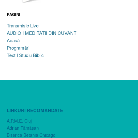
PAGINI
Transmisie Live
AUDIO I MEDITATII DIN CUVANT
Acasă
Programări
Text I Studiu Biblic
LINKURI RECOMANDATE
A.P.M.E. Cluj
Adrian Tămăşan
Biserica Betania Chicago