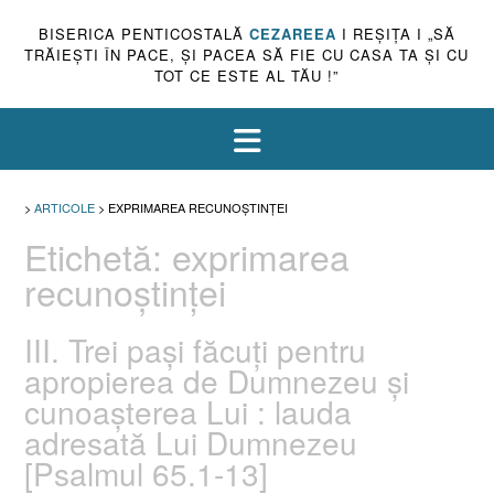
BISERICA PENTICOSTALĂ
CEZAREEA
I REŞIŢA I „SĂ
TRĂIEŞTI ÎN PACE, ŞI PACEA SĂ FIE CU CASA TA ŞI CU
TOT CE ESTE AL TĂU !”
>
ARTICOLE
>
EXPRIMAREA RECUNOŞTINŢEI
Etichetă:
exprimarea
recunoştinţei
III. Trei paşi făcuţi pentru
apropierea de Dumnezeu şi
cunoaşterea Lui : lauda
adresată Lui Dumnezeu
[Psalmul 65.1-13]