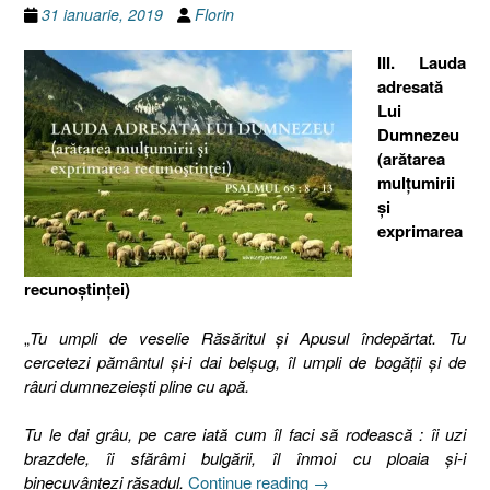
31 ianuarie, 2019
Florin
III. Lauda
adresată
Lui
Dumnezeu
(arătarea
mulţumirii
şi
exprimarea
recunoştinţei)
„
Tu umpli de veselie Răsăritul şi Apusul îndepărtat. Tu
cercetezi pământul şi-i dai belşug, îl umpli de bogăţii şi de
râuri dumnezeieşti pline cu apă.
Tu le dai grâu, pe care iată cum îl faci să rodească : îi uzi
brazdele, îi sfărâmi bulgării, îl înmoi cu ploaia şi-i
„III.
binecuvântezi răsadul.
Continue reading
→