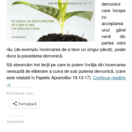
demonice
care începe
cu
acceptarea
unui gând
venit din
partea celui
rău (de exemplu încercarea de-a face un singur păcat), poate
duce la posedarea demonică.
Să observăm trei lecţii pe care le putem învăţa din încercarea
nereuşită de eliberare a cuiva de sub puterea demonică, (care
este relatată în Faptele Apostolilor 19.13-17).
Continue reading
„Puterea
→
de
Partajează asta:
influenţare
a
Partajează
gândului,
III
Apreciază:
[Marcu
2.1-