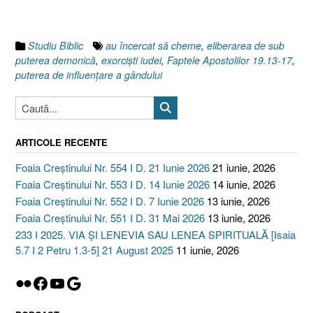
12]
Influenţa
demonică”
Studiu Biblic
au încercat să cheme
,
eliberarea de sub
puterea demonică
,
exorcişti iudei
,
Faptele Apostolilor 19.13-17
,
puterea de influenţare a gândului
ARTICOLE RECENTE
Foaia Creștinului Nr. 554 I D. 21 Iunie 2026
21 iunie, 2026
Foaia Creștinului Nr. 553 I D. 14 Iunie 2026
14 iunie, 2026
Foaia Creștinului Nr. 552 I D. 7 Iunie 2026
13 iunie, 2026
Foaia Creștinului Nr. 551 I D. 31 Mai 2026
13 iunie, 2026
233 I 2025. VIA ȘI LENEVIA SAU LENEA SPIRITUALĂ [Isaia
5.7 I 2 Petru 1.3-5] 21 August 2025
11 iunie, 2026
Flickr
Facebook
YouTube
Google