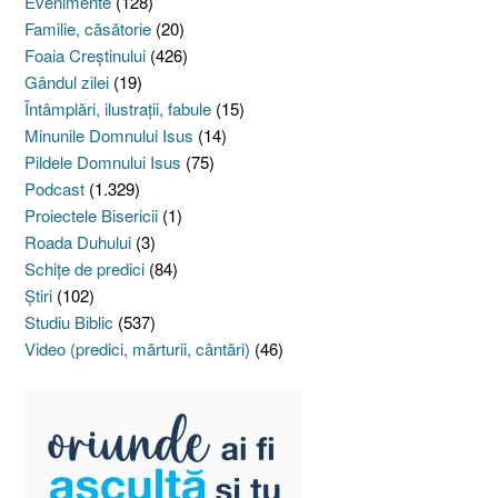
Evenimente
(128)
Familie, căsătorie
(20)
Foaia Creştinului
(426)
Gândul zilei
(19)
Întâmplări, ilustraţii, fabule
(15)
Minunile Domnului Isus
(14)
Pildele Domnului Isus
(75)
Podcast
(1.329)
Proiectele Bisericii
(1)
Roada Duhului
(3)
Schiţe de predici
(84)
Ştiri
(102)
Studiu Biblic
(537)
Video (predici, mărturii, cântări)
(46)