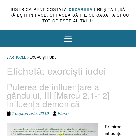
BISERICA PENTICOSTALĂ
CEZAREEA
I REŞIŢA I „SĂ
TRĂIEŞTI ÎN PACE, ŞI PACEA SĂ FIE CU CASA TA ŞI CU
TOT CE ESTE AL TĂU !”
>
ARTICOLE
>
EXORCIŞTI IUDEI
Etichetă:
exorcişti iudei
Puterea de influenţare a
gândului, III [Marcu 2.1-12]
Influenţa demonică
7 septembrie, 2019
Florin
Primirea
influenţei