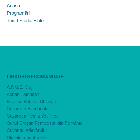
Acasă
Programări
Text I Studiu Biblic
LINKURI RECOMANDATE
A.P.M.E. Cluj
Adrian Tămăşan
Biserica Betania Chicago
Cezareea Facebook
Cezareea Reşiţa YouTube
Cultul Creştin Penticostal din România
Cuvântul Adevărului
Din inimă pentru tine