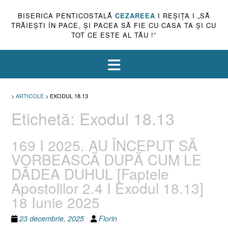
BISERICA PENTICOSTALĂ
CEZAREEA
I REŞIŢA I „SĂ
TRĂIEŞTI ÎN PACE, ŞI PACEA SĂ FIE CU CASA TA ŞI CU
TOT CE ESTE AL TĂU !”
>
ARTICOLE
>
EXODUL 18.13
Etichetă:
Exodul 18.13
169 I 2025. AU ÎNCEPUT SĂ
VORBEASCĂ DUPĂ CUM LE
DĂDEA DUHUL [Faptele
Apostolilor 2.4 I Exodul 18.13]
18 Iunie 2025
23 decembrie, 2025
Florin