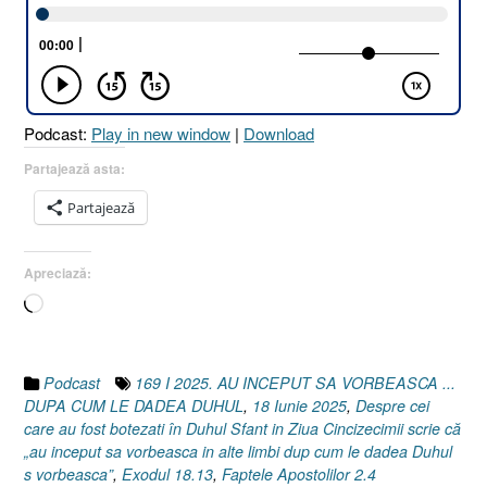
SĂ
VORBEASCĂ
DUPĂ
CUM
LE
Podcast:
Play in new window
|
Download
DĂDEA
DUHUL
Partajează asta:
[Faptele
Partajează
Apostolilor
2.4
I
Apreciază:
Exodul
Încarc...
18.13]
18
Iunie
2025”
Podcast
169 I 2025. AU INCEPUT SA VORBEASCA ...
DUPA CUM LE DADEA DUHUL
,
18 Iunie 2025
,
Despre cei
care au fost botezati în Duhul Sfant in Ziua Cincizecimii scrie că
„au inceput sa vorbeasca in alte limbi dup cum le dadea Duhul
s vorbeasca”
,
Exodul 18.13
,
Faptele Apostolilor 2.4