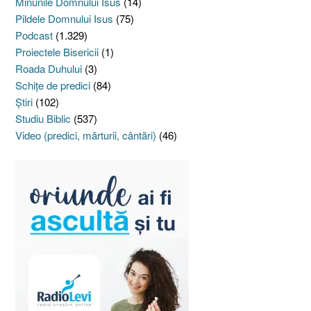
Minunile Domnului Isus
(14)
Pildele Domnului Isus
(75)
Podcast
(1.329)
Proiectele Bisericii
(1)
Roada Duhului
(3)
Schiţe de predici
(84)
Ştiri
(102)
Studiu Biblic
(537)
Video (predici, mărturii, cântări)
(46)