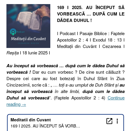
169 I 2025. AU ÎNCEPUT SĂ
VORBEASCĂ … DUPĂ CUM LE
DĂDEA DUHUL !
I Podcast I Pasaje Biblice : Faptele
Apostolilor 2 : 4 I Exodul 18 : 13 I
Meditaţii din Cuvânt I Cezareea I
Reşiţa
I 18 Iunie 2025 I
Au început să vorbească … după cum le dădea Duhul să
vorbească !
Dar eu cum vorbesc ? De cine sunt călăuzit ?
Despre cei care au fost botezați în Duhul Sfânt în Ziua
Cincizecimii, scrie că : „ …
toţi s-au umplut de Duh Sfânt şi
au
început să vorbească
în alte limbi,
după cum le dădea
Duhul să vorbească
”. (Faptele Apostolilor 2 : 4)
Continue
„169
reading
→
I
2025.
AU
ÎNCEPUT