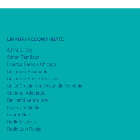
LINKURI RECOMANDATE
A.P.M.E. Cluj
Adrian Tămăşan
Biserica Betania Chicago
Cezareea Facebook
Cezareea Reşiţa YouTube
Cultul Creştin Penticostal din România
Cuvântul Adevărului
Din inimă pentru tine
Foaia Creştinului
Izvorul Vieţii
Radio Ekklesia
Radio Levi Reşiţa