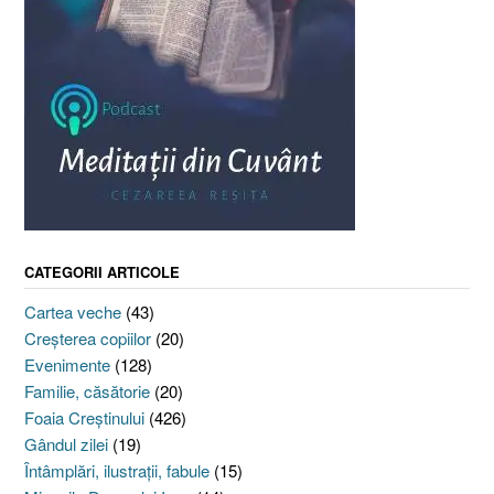
CATEGORII ARTICOLE
Cartea veche
(43)
Creşterea copiilor
(20)
Evenimente
(128)
Familie, căsătorie
(20)
Foaia Creştinului
(426)
Gândul zilei
(19)
Întâmplări, ilustraţii, fabule
(15)