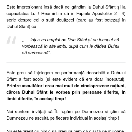
Este impresionant însă dacă ne gândim la Duhul Sfânt și la
capacitatea Lui ! Reamintim că în Faptele Apostolilor 2 : 4)
scrie despre cei o sută douăzeci (care au fost botezați în
Duhul Sfânt) că :
„ …
toţi s-au umplut de Duh Sfânt şi au început să
vorbească în alte limbi, după cum le dădea Duhul
să vorbească
”.
Este greu să înțelegem ce performanță deosebită a Duhului
Sfânt a fost acolo (și este evident că era doar începutul).
Printre ascultători erau mai mult de cincisprezece națiuni,
cărora Duhul Sfânt le vorbea prin persoane diferite, în
limbi diferite, în același timp !
Noi suntem învățați să ÎL rugăm pe Dumnezeu și știm că
Dumnezeu ne ascultă pe fiecare individual în același timp !
Nu este greșit cu nimic să presupunem că o sută de milioane