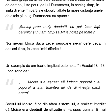
de oameni, I se pot ruga Lui Dumnezeu, în același timp, în
limbi diferite, în părți ale globului aflate la mare distanță unele
de altele și totuși Dumnezeu nu spune :
„
Sunteți prea mulți deodată, nu pot face față
cererilor și nu am timp să MI le notez pe toate !
”
Noi ne-am bloca dacă zece persoane ne-ar cere ceva în
același timp, în zece limbi diferite !
Un exemplu de om foarte implicat este notat în Exodul 18 : 13,
unde scrie că :
„ …
Moise s-a aşezat să judece poporul ; şi
poporul a stat înaintea lui de dimineaţa până
seara
”.
Socrul lui Moise, fiind din afara sistemului, a realizat imediat
că Moise
era depășit de situație
și i-a spus cum ar fi mai