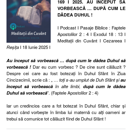
169 I 2025. AU ÎNCEPUT SĂ
VORBEASCĂ … DUPĂ CUM LE
DĂDEA DUHUL !
I Podcast I Pasaje Biblice : Faptele
Apostolilor 2 : 4 I Exodul 18 : 13 I
Meditaţii din Cuvânt I Cezareea I
Reşiţa
I 18 Iunie 2025 I
Au început să vorbească … după cum le dădea Duhul să
vorbească !
Dar eu cum vorbesc ? De cine sunt călăuzit ?
Despre cei care au fost botezați în Duhul Sfânt în Ziua
Cincizecimii, scrie că : „ …
toţi s-au umplut de Duh Sfânt şi
au
început să vorbească
în alte limbi,
după cum le dădea
Duhul să vorbească
”. (Faptele Apostolilor 2 : 4)
Iar un credincios care a fot botezat în Duhul Sfânt, chiar și
atunci când vorbește în limba lui maternă cu alți oameni ar
trebui să comunice tot călăuzit fiind de Duhul Sfânt !