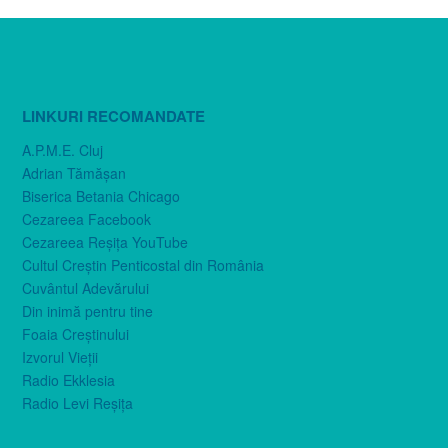
LINKURI RECOMANDATE
A.P.M.E. Cluj
Adrian Tămăşan
Biserica Betania Chicago
Cezareea Facebook
Cezareea Reşiţa YouTube
Cultul Creştin Penticostal din România
Cuvântul Adevărului
Din inimă pentru tine
Foaia Creştinului
Izvorul Vieţii
Radio Ekklesia
Radio Levi Reşiţa