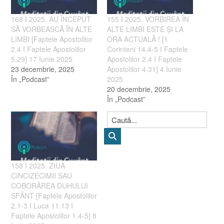
168 I 2025. AU ÎNCEPUT
155 I 2025. VORBIREA ÎN
SĂ VORBEASCĂ ÎN ALTE
ALTE LIMBI ESTE ȘI LA
LIMBI [Faptele Apostolilor
ORA ACTUALĂ ! [1
2.4 I Faptele Apostolilor
Corinteni 14.4-5 I Faptele
5.29] 17 Iunie 2025
Apostolilor 2.4 I Faptele
23 decembrie, 2025
Apostolilor 4.31] 4 Iunie
În „Podcast”
2025
20 decembrie, 2025
În „Podcast”
158 I 2025. ZIUA
CINCIZECIMII SAU
COBORÂREA DUHULUI
SFÂNT [Faptele Apostolilor
2.1-3 I Luca 11.13 I
Faptele Apostolilor 1.4-5] 8