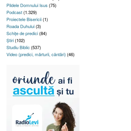
Pildele Domnului Isus
(75)
Podcast
(1.329)
Proiectele Bisericii
(1)
Roada Duhului
(3)
Schiţe de predici
(84)
Ştiri
(102)
Studiu Biblic
(537)
Video (predici, mărturii, cântări)
(46)