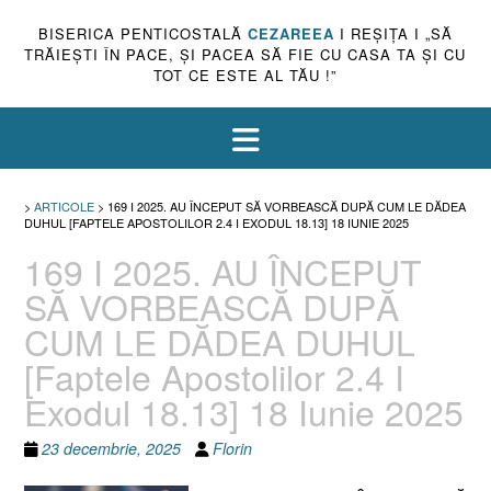
BISERICA PENTICOSTALĂ
CEZAREEA
I REŞIŢA I „SĂ
TRĂIEŞTI ÎN PACE, ŞI PACEA SĂ FIE CU CASA TA ŞI CU
TOT CE ESTE AL TĂU !”
>
ARTICOLE
>
169 I 2025. AU ÎNCEPUT SĂ VORBEASCĂ DUPĂ CUM LE DĂDEA
DUHUL [FAPTELE APOSTOLILOR 2.4 I EXODUL 18.13] 18 IUNIE 2025
169 I 2025. AU ÎNCEPUT
SĂ VORBEASCĂ DUPĂ
CUM LE DĂDEA DUHUL
[Faptele Apostolilor 2.4 I
Exodul 18.13] 18 Iunie 2025
23 decembrie, 2025
Florin