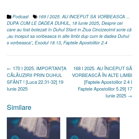
Podcast
169 I 2025. AU INCEPUT SA VORBEASCA ...
DUPA CUM LE DADEA DUHUL
,
18 Iunie 2025
,
Despre cei
care au fost botezati în Duhul Sfant in Ziua Cincizecimii scrie că
„au inceput sa vorbeasca in alte limbi dup cum le dadea Duhul
s vorbeasca”
,
Exodul 18.13
,
Faptele Apostolilor 2.4
Post
←
170 I 2025. IMPORTANȚA
168 I 2025. AU ÎNCEPUT SĂ
navigation
CĂLĂUZIRII PRIN DUHUL
VORBEASCĂ ÎN ALTE LIMBI
SFÂNT ! [Luca 22.31-32] 19
[Faptele Apostolilor 2.4 I
Iunie 2025
Faptele Apostolilor 5.29] 17
Iunie 2025
→
Similare