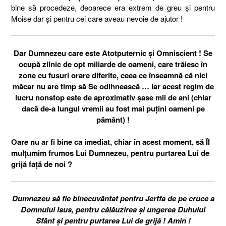
bine să procedeze, deoarece era extrem de greu și pentru
Moise dar și pentru cei care aveau nevoie de ajutor !
Dar Dumnezeu care este Atotputernic și Omniscient ! Se
ocupă zilnic de opt miliarde de oameni, care trăiesc în
zone cu fusuri orare diferite, ceea ce înseamnă că nici
măcar nu are timp să Se odihnească … iar acest regim de
lucru nonstop este de aproximativ șase mii de ani (chiar
dacă de-a lungul vremii au fost mai puțini oameni pe
pământ) !
Oare nu ar fi bine ca imediat, chiar în acest moment, să ÎI
mulțumim frumos Lui Dumnezeu, pentru purtarea Lui de
grijă față de noi ?
Dumnezeu să fie binecuvântat pentru Jertfa de pe cruce a
Domnului Isus, pentru călăuzirea și ungerea Duhului
Sfânt și pentru purtarea Lui de grijă ! Amin !