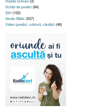
Roada Duhului
(3)
Schiţe de predici
(84)
Ştiri
(102)
Studiu Biblic
(537)
Video (predici, mărturii, cântări)
(46)