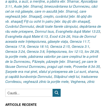
a apăra
,
a auzi
,
a menţine
,
a păstra ebr. Shamar
,
Apocalipsa
3:11
,
Aude [ebr. Shama]
,
binecuvântarea lui Dumnezeu
,
căci
cel ce mă găseşte
,
care m-ascultă [ebr. Shama]
,
care
veghează [ebr. Shaqad]
,
creştin
,
cuvântul [ebr. liš·qōḏ din
vb. shaqad] Fiţi cu ochii în patru [ebr. šiq·ḏū din shaqad]
,
Cuvântul Domnului
,
decât toate fiarele câmpului
,
depărtarea de
rău este pricepere
,
Domnul Isus
,
Evanghelia după Matei 13:23
,
Evanghelia după Matei 6:13
,
Exod 4:24-26
,
frica de Domnul
aceasta este înţelepciunea
,
găseşte viaţa
,
Geneza 11:7
,
Geneza 17:9
,
Geneza 18:10
,
Geneza 2:15
,
Geneza 3:1
,
Geneza 3:24
,
Geneza 3:8
,
Înţelepciunea
,
Iov 12:13
,
Iov 28:28
,
la porţile mele
,
păstrarea valorilor pe care creştinul le-a primit
de la Dumnezeu
,
Păzeşte
,
păzeşte [ebr. Shamar]
,
pe care le
făcuse Domnul Dumnezeu
,
pragul uşii mele
,
Proverbe 8:34-35
,
Şarpele era mai şiret
,
sfatul şi priceperea ale Lui sunt
,
shama
,
şi capătă bunăvoinţa Domnului
,
Stăpânul vieţii lui
,
traducerea
Cornilescu
,
veghează zilnic la porţile mele
,
Vegherea
,
zilnic
ARTICOLE RECENTE