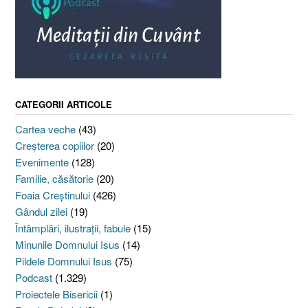
CATEGORII ARTICOLE
Cartea veche
(43)
Creşterea copiilor
(20)
Evenimente
(128)
Familie, căsătorie
(20)
Foaia Creştinului
(426)
Gândul zilei
(19)
Întâmplări, ilustraţii, fabule
(15)
Minunile Domnului Isus
(14)
Pildele Domnului Isus
(75)
Podcast
(1.329)
Proiectele Bisericii
(1)