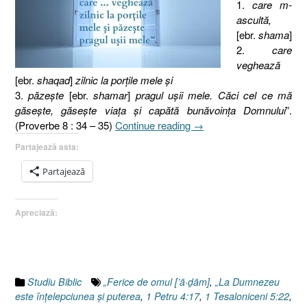
1.
care m-
ascultă,
[ebr.
shama
]
2.
care
veghează
[ebr.
shaqad
]
zilnic la porţile mele şi
3.
păzeşte
[ebr.
shamar
]
pragul uşii mele. Căci cel ce mă
găseşte, găseşte viaţa şi capătă bunăvoinţa Domnului
”.
„Proverbe
(Proverbe 8 : 34 – 35)
Continue reading
→
8.34-
Partajează asta:
35,
Binecuvântat
Partajează
este
omul
Apreciază:
!”
Studiu Biblic
„Ferice de omul [’ā·ḏām]
,
„La Dumnezeu
este înţelepciunea şi puterea
,
1 Petru 4:17
,
1 Tesaloniceni 5:22
,