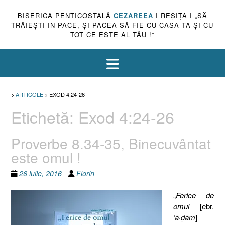
BISERICA PENTICOSTALĂ
CEZAREEA
I REŞIŢA I „SĂ
TRĂIEŞTI ÎN PACE, ŞI PACEA SĂ FIE CU CASA TA ŞI CU
TOT CE ESTE AL TĂU !”
>
ARTICOLE
>
EXOD 4:24-26
Etichetă:
Exod 4:24-26
Proverbe 8.34-35, Binecuvântat
este omul !
26 iulie, 2016
Florin
„
Ferice de
omul
[ebr.
’ā·ḏām
]