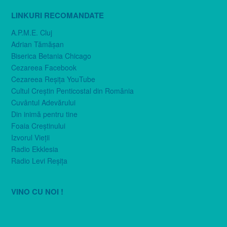
LINKURI RECOMANDATE
A.P.M.E. Cluj
Adrian Tămăşan
Biserica Betania Chicago
Cezareea Facebook
Cezareea Reşiţa YouTube
Cultul Creştin Penticostal din România
Cuvântul Adevărului
Din inimă pentru tine
Foaia Creştinului
Izvorul Vieţii
Radio Ekklesia
Radio Levi Reşiţa
VINO CU NOI !