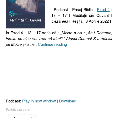
I Podcast I Pasaj Biblic :
Exod 4
:
13 – 17 I Meditaţii din Cuvânt I
Cezareea
I Reşiţa I 8 Aprilie 2022 I
În Exod 4 : 13 – 17 scrie că : „
Moise a zis : „Ah ! Doamne,
trimite pe cine vei vrea să trimiţi.” Atunci Domnul S-a mâniat
„98.
pe Moise şi a zis :
Continue reading
→
TOIAGUL
LUI
MOISE
III.
TREZIREA
LA
REALITATE
[Exod
4.13-
Podcast:
Play in new window
|
Download
17]”
Partajează asta: