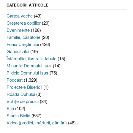
CATEGORII ARTICOLE
Cartea veche
(43)
Creşterea copiilor
(20)
Evenimente
(128)
Familie, căsătorie
(20)
Foaia Creştinului
(426)
Gândul zilei
(19)
Întâmplări, ilustraţii, fabule
(15)
Minunile Domnului Isus
(14)
Pildele Domnului Isus
(75)
Podcast
(1.329)
Proiectele Bisericii
(1)
Roada Duhului
(3)
Schiţe de predici
(84)
Ştiri
(102)
Studiu Biblic
(537)
Video (predici, mărturii, cântări)
(46)