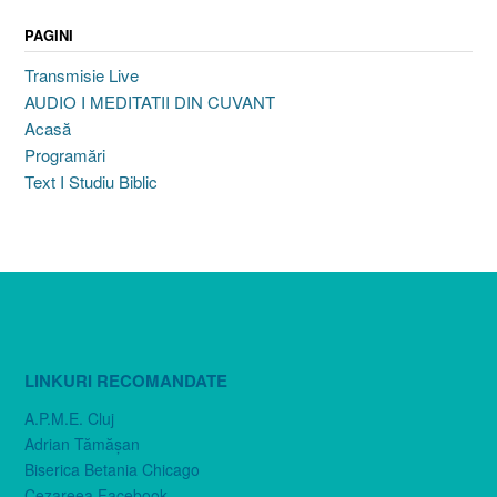
PAGINI
Transmisie Live
AUDIO I MEDITATII DIN CUVANT
Acasă
Programări
Text I Studiu Biblic
LINKURI RECOMANDATE
A.P.M.E. Cluj
Adrian Tămăşan
Biserica Betania Chicago
Cezareea Facebook