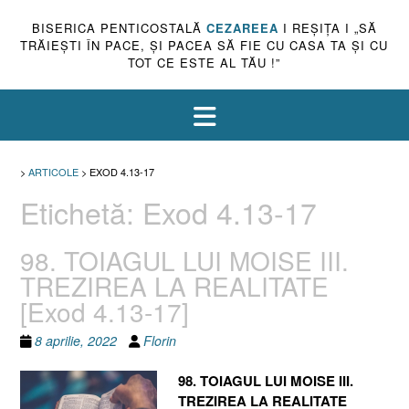
BISERICA PENTICOSTALĂ
CEZAREEA
I REŞIŢA I „SĂ
TRĂIEŞTI ÎN PACE, ŞI PACEA SĂ FIE CU CASA TA ŞI CU
TOT CE ESTE AL TĂU !”
>
ARTICOLE
>
EXOD 4.13-17
Etichetă:
Exod 4.13-17
98. TOIAGUL LUI MOISE III.
TREZIREA LA REALITATE
[Exod 4.13-17]
8 aprilie, 2022
Florin
98. TOIAGUL LUI MOISE III.
TREZIREA LA REALITATE