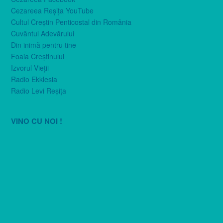
Cezareea Reşiţa YouTube
Cultul Creştin Penticostal din România
Cuvântul Adevărului
Din inimă pentru tine
Foaia Creştinului
Izvorul Vieţii
Radio Ekklesia
Radio Levi Reşiţa
VINO CU NOI !