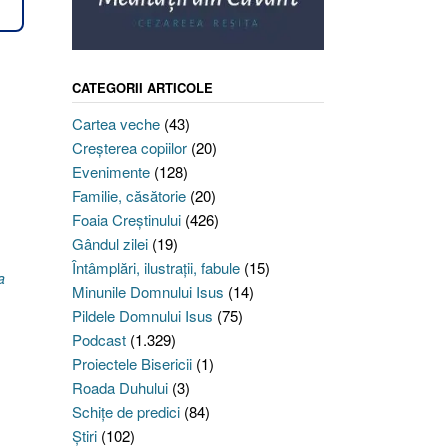
CATEGORII ARTICOLE
Cartea veche
(43)
Creşterea copiilor
(20)
Evenimente
(128)
Familie, căsătorie
(20)
Foaia Creştinului
(426)
Gândul zilei
(19)
Întâmplări, ilustraţii, fabule
(15)
a
Minunile Domnului Isus
(14)
Pildele Domnului Isus
(75)
Podcast
(1.329)
Proiectele Bisericii
(1)
Roada Duhului
(3)
Schiţe de predici
(84)
Ştiri
(102)