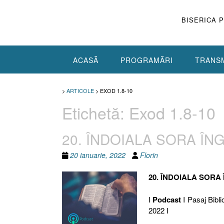
Skip
to
BISERICA 
content
ACASĂ
PROGRAMĂRI
TRANSM
>
ARTICOLE
>
EXOD 1.8-10
Etichetă:
Exod 1.8-10
20. ÎNDOIALA SORA ÎNGR
20 ianuarie, 2022
Florin
20. ÎNDOIALA SORA
I
Podcast
I Pasaj Bibli
2022 I