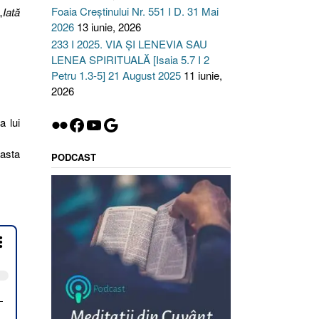
Foaia Creștinului Nr. 551 I D. 31 Mai
„Iată
2026
13 iunie, 2026
233 I 2025. VIA ȘI LENEVIA SAU
LENEA SPIRITUALĂ [Isaia 5.7 I 2
Petru 1.3-5] 21 August 2025
11 iunie,
2026
Flickr
Facebook
YouTube
Google
a lui
easta
PODCAST