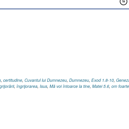
m
,
certitudine
,
Cuvantul lui Dumnezeu
,
Dumnezeu
,
Exod 1.8-10
,
Genez
rijorării
,
îngrijorarea
,
Isus
,
Mă voi întoarce la tine
,
Matei 5.6
,
om foarte