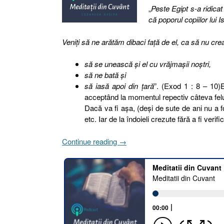
„
Peste Egipt s-a ridica
că poporul copiilor lui 
Veniţi să ne arătăm dibaci faţă de el, ca să nu cr
să se unească şi el cu vrăjmaşii noştri,
să ne bată şi
să iasă apoi din ţară
”. (Exod 1 : 8 – 10)Es
acceptând la momentul repectiv câteva feluri
Dacă va fi aşa, (deşi de sute de ani nu a 
etc. Iar de la îndoieli crezute fără a fi veri
„20.
Continue reading
→
ÎNDOIALA
SORA
ÎNGRIJORĂRII
[Exod
1.8-
10]”