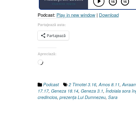
Podcast:
Play in new window
|
Download
Partajează asta:
Partajează
Apreciază:
Încarc...
Podcast
2 Timotei 3.16
,
Amos 8.11
,
Avraa
17.17
,
Geneza 18.14
,
Geneza 3.1
,
Îndoiala sora îng
credincios
,
prezenţa Lui Dumnezeu
,
Sara