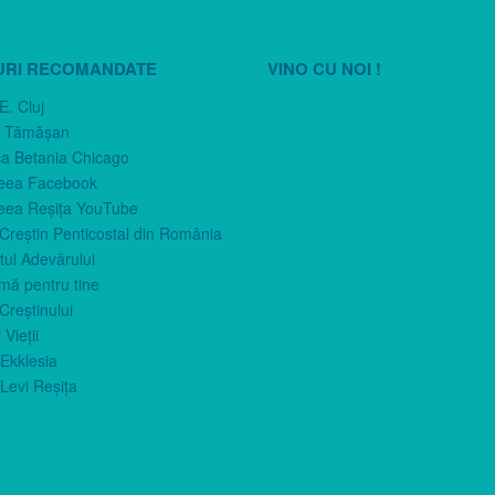
URI RECOMANDATE
VINO CU NOI !
E. Cluj
n Tămăşan
ca Betania Chicago
eea Facebook
eea Reşiţa YouTube
 Creştin Penticostal din România
ul Adevărului
imă pentru tine
Creştinului
 Vieţii
Ekklesia
Levi Reşiţa