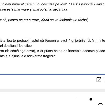
t un nou împărat care nu cunoscuse pe Iosif. El a zis poporului său : 
Israel este mai mare şi mai puternic decât noi.
ească, pentru
ca nu cumva, dacă
se va întâmpla un război,
te foarte probabil faptul că Faraon a avut îngrijorările lui, în minte
 de situaţii ipotetice.
fost niciodată aşa ceva), s-ar putea ca să se întâmple aceasta şi ac
ficate s-a ajuns la o adevărată tragedie.