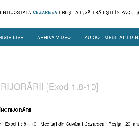
PENTICOSTALĂ
CEZAREEA
I REŞIŢA I „SĂ TRĂIEŞTI ÎN PACE, 
ISIE LIVE
ARHIVA VIDEO
AUDIO I MEDITATII DI
IJORĂRII [Exod 1.8-10]
 ÎNGRIJORĂRII
c : Exod 1 : 8 – 10 I Meditaţii din Cuvânt I
Cezareea
I Reşiţa I 20 Ian