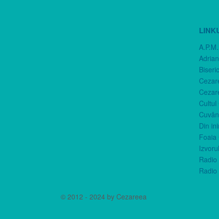
LINK
A.P.M.
Adria
Biseri
Cezar
Cezar
Cultul
Cuvânt
Din in
Foaia 
Izvorul
Radio 
Radio 
© 2012 - 2024 by Cezareea