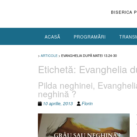
Skip
to
BISERICA 
content
ACASĂ
PROGRAMĂRI
TRANSM
>
ARTICOLE
>
EVANGHELIA DUPĂ MATEI 13.24-30
Etichetă:
Evanghelia d
Pilda neghinei, Evanghel
neghină ?
10 aprilie, 2013
Florin