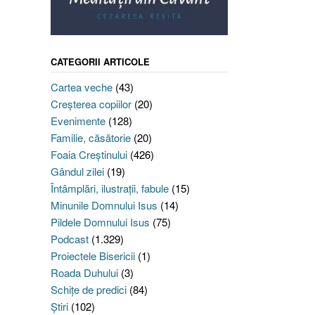
CATEGORII ARTICOLE
Cartea veche
(43)
Creşterea copiilor
(20)
Evenimente
(128)
Familie, căsătorie
(20)
Foaia Creştinului
(426)
Gândul zilei
(19)
Întâmplări, ilustraţii, fabule
(15)
Minunile Domnului Isus
(14)
Pildele Domnului Isus
(75)
Podcast
(1.329)
Proiectele Bisericii
(1)
Roada Duhului
(3)
Schiţe de predici
(84)
Ştiri
(102)