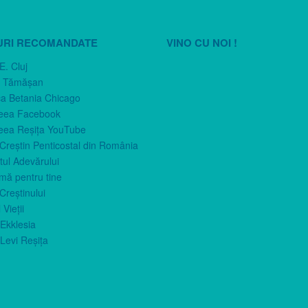
URI RECOMANDATE
VINO CU NOI !
E. Cluj
n Tămăşan
ca Betania Chicago
eea Facebook
eea Reşiţa YouTube
 Creştin Penticostal din România
ul Adevărului
imă pentru tine
Creştinului
 Vieţii
Ekklesia
Levi Reşiţa