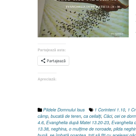
Partajează asta:
Partajează
Apreciază:
Pildele Domnului Isus
1 Corinteni 1.10
,
1 Cr
câmp
,
bucată de teren
,
ca ceilalţi
,
Căci
,
cei ce dor
4.6
,
Evanghelia după Matei 13.20-23
,
Evanghelia 
13.38
,
neghina
,
o mulţime de noroade
,
pilda neghi
bună
,
se îmbată noaptea
,
toţi să fiţi cu aceleaşi gâ