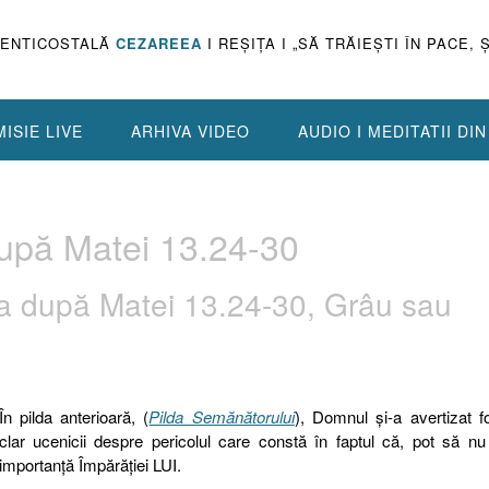
PENTICOSTALĂ
CEZAREEA
I REŞIŢA I „SĂ TRĂIEŞTI ÎN PACE, 
ISIE LIVE
ARHIVA VIDEO
AUDIO I MEDITATII DI
upă Matei 13.24-30
ia după Matei 13.24-30, Grâu sau
În pilda anterioară, (
Pilda Semănătorului
), Domnul şi-a avertizat f
clar ucenicii despre pericolul care constă în faptul că, pot să n
importanţă Împărăţiei LUI.