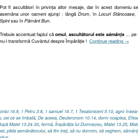
Pot fi ascultători în privinţa altor mesaje, dar în acest domeniu s
asemăna unor oameni ajunşi : lângă
Drum
, în
Locuri Stâncoase
, 
Spini
sau în
Pământ Bun
.
Trebuie accentuat faptul că
omul
,
ascultătorul este
sămânţa
… pe 
„Pilda
nu-l transformă Cuvântul despre Împărăţie !
Continue reading
→
neghine
Evangh
după
Matei
13.24-
30,
Grâu
sau
neghin
?”
onici 16.9
,
1 Petru 3.8
,
1 samuel 16.7
,
1 Tesaloniceni 5.10
,
agro înse
m
,
cei ce se îmbată
,
De aceea
,
Deuteronom 10.14
,
dorm noaptea
,
Efes
după Matei 13.24-30
,
fermă
,
Împărăţia lui Dumnezeu
,
Matei 13.25
,
Mat
nei
,
pilda semănătorului
,
să fim treji
,
să nu dormim
,
să veghem
,
sămânţ
nduri