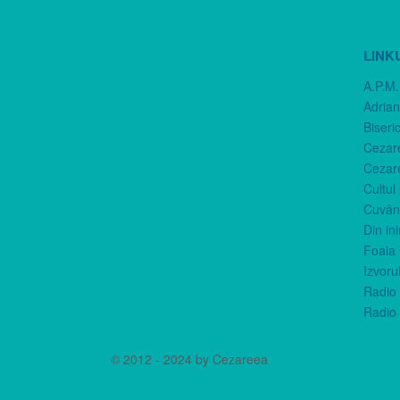
LINK
A.P.M.
Adria
Biseri
Cezar
Cezar
Cultul
Cuvânt
Din in
Foaia 
Izvorul
Radio 
Radio 
© 2012 - 2024 by Cezareea