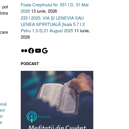
Foaia Creștinului Nr. 551 I D. 31 Mai
e pot
2026
13 iunie, 2026
între
233 I 2025. VIA ȘI LENEVIA SAU
LENEA SPIRITUALĂ [Isaia 5.7 I 2
Petru 1.3-5] 21 August 2025
11 iunie,
care
2026
i,
Flickr
Facebook
YouTube
Google
elia
PODCAST
ă
amnă
eni
ei
a