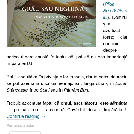
(
Pilda
Semănătoru
lui
), Domnul
şi-a
avertizat
foarte clar
ucenicii
despre
pericolul care constă în faptul că, pot să nu dea importanţă
Împărăţiei LUI.
Pot fi ascultători în privinţa altor mesaje, dar în acest domeniu
se pot asemăna unor oameni ajunşi : lângă
Drum
, în
Locuri
Stâncoase
, între
Spini
sau în
Pământ Bun
.
Trebuie accentuat faptul că
omul
,
ascultătorul este
sămânţa
… pe care nu-l transformă Cuvântul despre Împărăţie !
„Pilda
Continue reading
→
neghinei,
Partajează asta:
Evanghelia