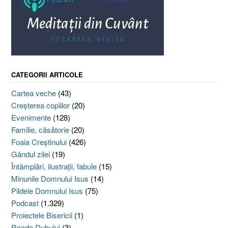
CATEGORII ARTICOLE
Cartea veche
(43)
Creşterea copiilor
(20)
Evenimente
(128)
Familie, căsătorie
(20)
Foaia Creştinului
(426)
Gândul zilei
(19)
Întâmplări, ilustraţii, fabule
(15)
Minunile Domnului Isus
(14)
Pildele Domnului Isus
(75)
Podcast
(1.329)
Proiectele Bisericii
(1)
Roada Duhului
(3)