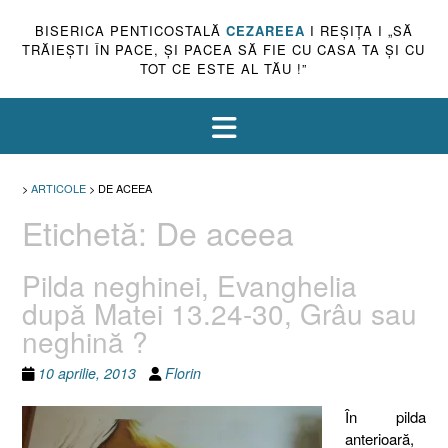
BISERICA PENTICOSTALĂ
CEZAREEA
I REŞIŢA I „SĂ
TRĂIEŞTI ÎN PACE, ŞI PACEA SĂ FIE CU CASA TA ŞI CU
TOT CE ESTE AL TĂU !”
>
ARTICOLE
>
DE ACEEA
Etichetă:
De aceea
Pilda neghinei, Evanghelia
după Matei 13.24-30, Grâu sau
neghină ?
10 aprilie, 2013
Florin
În pilda
anterioară,