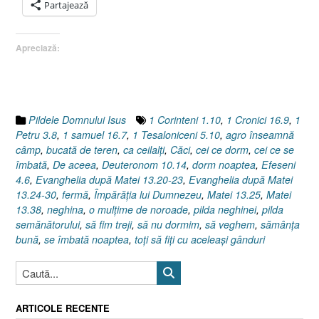
după
Partajează
Matei
13.24-
Apreciază:
30,
Grâu
sau
neghină
?”
Pildele Domnului Isus
1 Corinteni 1.10
,
1 Cronici 16.9
,
1
Petru 3.8
,
1 samuel 16.7
,
1 Tesaloniceni 5.10
,
agro înseamnă
câmp
,
bucată de teren
,
ca ceilalţi
,
Căci
,
cei ce dorm
,
cei ce se
îmbată
,
De aceea
,
Deuteronom 10.14
,
dorm noaptea
,
Efeseni
4.6
,
Evanghelia după Matei 13.20-23
,
Evanghelia după Matei
13.24-30
,
fermă
,
Împărăţia lui Dumnezeu
,
Matei 13.25
,
Matei
13.38
,
neghina
,
o mulţime de noroade
,
pilda neghinei
,
pilda
semănătorului
,
să fim treji
,
să nu dormim
,
să veghem
,
sămânţa
bună
,
se îmbată noaptea
,
toţi să fiţi cu aceleaşi gânduri
ARTICOLE RECENTE