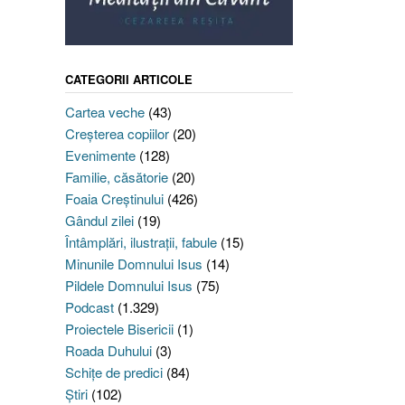
CATEGORII ARTICOLE
Cartea veche
(43)
Creşterea copiilor
(20)
Evenimente
(128)
Familie, căsătorie
(20)
Foaia Creştinului
(426)
Gândul zilei
(19)
Întâmplări, ilustraţii, fabule
(15)
Minunile Domnului Isus
(14)
Pildele Domnului Isus
(75)
Podcast
(1.329)
Proiectele Bisericii
(1)
Roada Duhului
(3)
Schiţe de predici
(84)
Ştiri
(102)