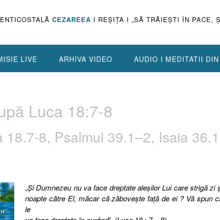
PENTICOSTALĂ
CEZAREEA
I REŞIŢA I „SĂ TRĂIEŞTI ÎN PACE, 
ISIE LIVE
ARHIVA VIDEO
AUDIO I MEDITATII DI
upă Luca 18:7-8
 18.7-8, Psalmul 39.1–2, Isaia 36.1
„
Şi Dumnezeu nu va face dreptate aleşilor Lui care strigă zi ş
noapte către El, măcar că zăboveşte faţă de ei ? Vă spun c
le
va face dreptate în curând
”. (Luca 18 : 7 – 8)