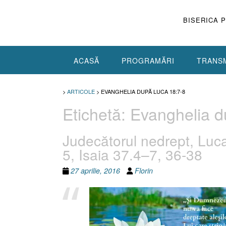
Skip
to
BISERICA 
content
ACASĂ
PROGRAMĂRI
TRANSM
>
ARTICOLE
>
EVANGHELIA DUPĂ LUCA 18:7-8
Etichetă:
Evanghelia d
Judecătorul nedrept, Luca
5, Isaia 37.4–7, 36-38
27 aprilie, 2016
Florin