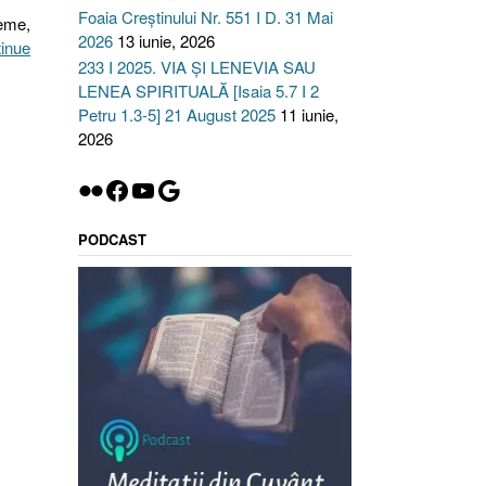
Foaia Creștinului Nr. 551 I D. 31 Mai
leme,
2026
13 iunie, 2026
inue
233 I 2025. VIA ȘI LENEVIA SAU
LENEA SPIRITUALĂ [Isaia 5.7 I 2
Petru 1.3-5] 21 August 2025
11 iunie,
2026
Flickr
Facebook
YouTube
Google
PODCAST