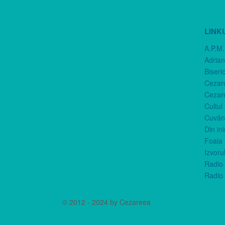
LINK
A.P.M.
Adria
Biseri
Cezar
Cezar
Cultul
Cuvânt
Din in
Foaia 
Izvorul
Radio 
Radio 
© 2012 - 2024 by Cezareea