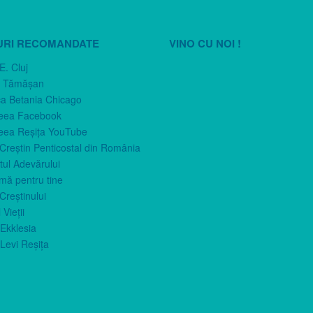
URI RECOMANDATE
VINO CU NOI !
E. Cluj
n Tămăşan
ca Betania Chicago
eea Facebook
eea Reşiţa YouTube
 Creştin Penticostal din România
ul Adevărului
imă pentru tine
Creştinului
 Vieţii
Ekklesia
Levi Reşiţa