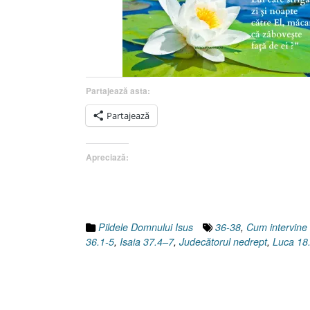
Partajează asta:
Partajează
Apreciază:
Pildele Domnului Isus
36-38
,
Cum intervin
36.1-5
,
Isaia 37.4–7
,
Judecătorul nedrept
,
Luca 18