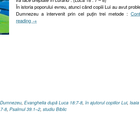
În istoria poporului evreu, atunci când copiii Lui au avut prob
Dumnezeu a intervenit prin cel puţin trei metode :
Cont
„Judecătorul
reading
→
nedrept,
Luca
18.7-
8,
Psalmul
39.1–
2,
Isaia
36.1-
5,
Isaia
37.4–
e Dumnezeu
,
Evanghelia după Luca 18:7-8
,
în ajutorul copiilor Lui
,
Isaia
.7-8
,
Psalmul 39.1–2
,
studiu Biblic
7,
36-
38”