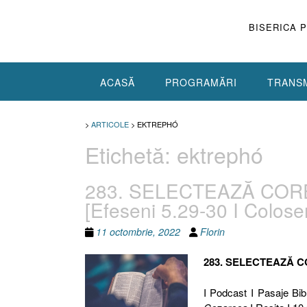
Skip
to
BISERICA 
content
ACASĂ
PROGRAMĂRI
TRANSM
>
ARTICOLE
>
EKTREPHÓ
Etichetă:
ektrephó
283. SELECTEAZĂ COR
[Efeseni 5.29-30 I Colose
11 octombrie, 2022
Florin
283. SELECTEAZĂ C
I Podcast I Pasaje Bibl