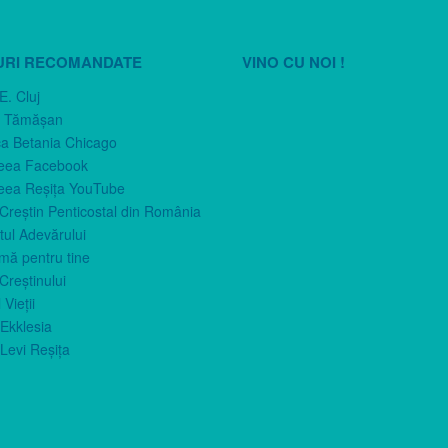
URI RECOMANDATE
VINO CU NOI !
E. Cluj
n Tămăşan
ca Betania Chicago
eea Facebook
eea Reşiţa YouTube
 Creştin Penticostal din România
ul Adevărului
imă pentru tine
Creştinului
 Vieţii
Ekklesia
Levi Reşiţa