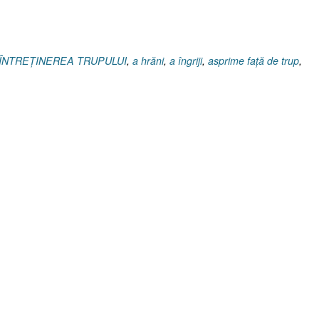
 ÎNTREȚINEREA TRUPULUI
,
a hrăni
,
a îngriji
,
asprime faţă de trup
,