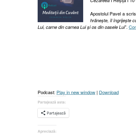
Cezareea
I Reşiţa I 10
Apostolul Pavel a scris
hrăneşte, îl îngrijeşte 
Lui, carne din carnea Lui şi os din oasele Lui
”.
Con
Podcast:
Play in new window
|
Download
Partajează asta:
Partajează
Apreciază: