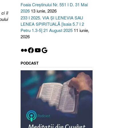
Foaia Creștinului Nr. 551 I D. 31 Mai
2026
13 iunie, 2026
ci îl
233 I 2025. VIA ȘI LENEVIA SAU
pului
LENEA SPIRITUALĂ [Isaia 5.7 I 2
Petru 1.3-5] 21 August 2025
11 iunie,
2026
Flickr
Facebook
YouTube
Google
PODCAST