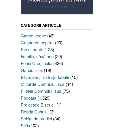
CATEGORII ARTICOLE
Cartea veche
(43)
Creşterea copiilor
(20)
Evenimente
(128)
Familie, căsătorie
(20)
Foaia Creştinului
(426)
Gândul zilei
(19)
Întâmplări, ilustraţii, fabule
(15)
Minunile Domnului Isus
(14)
Pildele Domnului Isus
(75)
Podcast
(1.329)
Proiectele Bisericii
(1)
Roada Duhului
(3)
Schiţe de predici
(84)
Ştiri
(102)