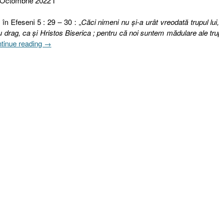
 Octombrie 2022 I
 în Efeseni 5 : 29 – 30 : „
Căci nimeni nu şi-a urât vreodată trupul lui, 
cu drag, ca şi Hristos Biserica ; pentru că noi suntem mădulare ale tru
„283.
tinue reading
→
SELECTEAZĂ
CORECT
79.
ÎNTREȚINEREA
TRUPULUI
[Efeseni
5.29-
30
I
Coloseni
2.20–
23]”