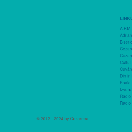
LINK
A.P.M.
Adria
Biseri
Cezar
Cezar
Cultul
Cuvânt
Din in
Foaia 
Izvorul
Radio 
Radio 
© 2012 - 2024 by Cezareea