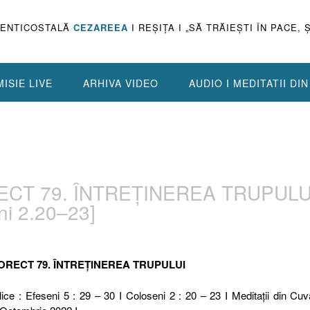
PENTICOSTALĂ
CEZAREEA
I REŞIŢA I „SĂ TRĂIEŞTI ÎN PACE, 
ISIE LIVE
ARHIVA VIDEO
AUDIO I MEDITATII DI
ECT 79. ÎNTREȚINEREA TRUPULU
ni 2.20–23]
ORECT 79. ÎNTREȚINEREA TRUPULUI
ice : Efeseni 5 : 29 – 30 I Coloseni 2 : 20 – 23 I Meditaţii din Cuv