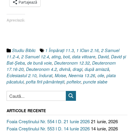
…
Partajează
de
Har
Apreciază:
!
[Numeri
32.23,
2
Samuel
Studiu Biblic
1 Împăraţi 11.3
,
1 IOan 2.16
,
2 Samuel
11.2-
11.2-4
,
2 Samuel 12.4
,
ating
,
boii
,
data viitoare
,
David
,
David şi
4,
Bat-Şeba
,
de bună voie
,
Deuteronom 12.32
,
Deuteronom
David
17.16-20
,
Deuteronom 4.2
,
divină
,
dragi
,
după amiază
,
şi
Eclesiastul 2.10
,
îndurat
,
Moise
,
Neemia 13.26
,
oile
,
plata
Bat-
păcatului
,
pofta firii pământeşti
,
poftelor
,
puncte slabe
Şeba]”
ARTICOLE RECENTE
Foaia Creștinului Nr. 554 I D. 21 Iunie 2026
21 iunie, 2026
Foaia Creștinului Nr. 553 I D. 14 Iunie 2026
14 iunie, 2026