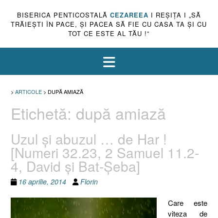
BISERICA PENTICOSTALĂ
CEZAREEA
I REŞIŢA I „SĂ
TRĂIEŞTI ÎN PACE, ŞI PACEA SĂ FIE CU CASA TA ŞI CU
TOT CE ESTE AL TĂU !”
>
ARTICOLE
>
DUPĂ AMIAZĂ
Etichetă:
după amiază
Uzul şi abuzul … de Har !
[Numeri 32.23, 2 Samuel 11.2-
4, David şi Bat-Şeba]
16 aprilie, 2014
Florin
Care este
viteza de