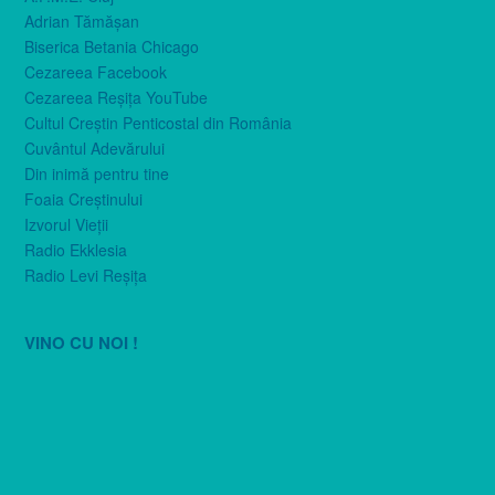
Adrian Tămăşan
Biserica Betania Chicago
Cezareea Facebook
Cezareea Reşiţa YouTube
Cultul Creştin Penticostal din România
Cuvântul Adevărului
Din inimă pentru tine
Foaia Creştinului
Izvorul Vieţii
Radio Ekklesia
Radio Levi Reşiţa
VINO CU NOI !