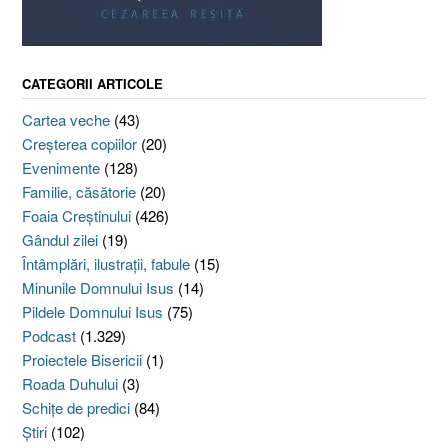
CATEGORII ARTICOLE
Cartea veche
(43)
Creşterea copiilor
(20)
Evenimente
(128)
Familie, căsătorie
(20)
Foaia Creştinului
(426)
Gândul zilei
(19)
Întâmplări, ilustraţii, fabule
(15)
Minunile Domnului Isus
(14)
Pildele Domnului Isus
(75)
Podcast
(1.329)
Proiectele Bisericii
(1)
Roada Duhului
(3)
Schiţe de predici
(84)
Ştiri
(102)