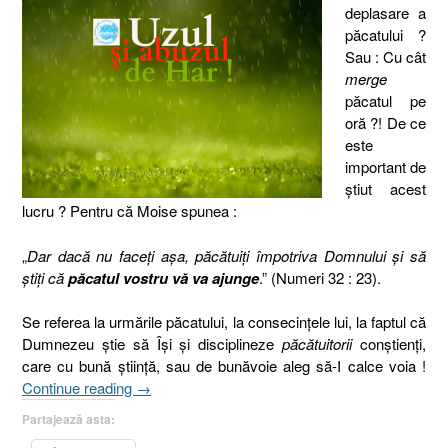
deplasare a
păcatului ?
Sau : Cu cât
merge
păcatul pe
oră ?! De ce
este
important de
ştiut acest
lucru ? Pentru că Moise spunea :
„
Dar dacă nu faceţi aşa, păcătuiţi împotriva Domnului şi să
ştiţi că
păcatul vostru vă va ajunge
.” (Numeri 32 : 23).
Se referea la urmările păcatului, la consecinţele lui, la faptul că
Dumnezeu ştie să Îşi şi disciplineze
păcătuitorii
conştienţi,
care cu bună ştiinţă, sau de bunăvoie aleg să-I calce voia !
„Uzul
Continue reading
→
şi
Partajează asta:
abuzul