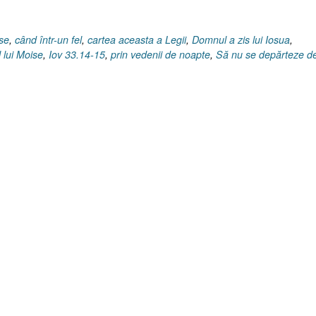
ise
,
când într-un fel
,
cartea aceasta a Legii
,
Domnul a zis lui Iosua
,
l lui Moise
,
Iov 33.14-15
,
prin vedenii de noapte
,
Să nu se depărteze d