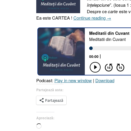
înţelepciune
”. (Iosua 1 
Despre ce
carte
este v
„14.
Ea este CARTEA !
Continue reading
→
CARTEA
[Text
Biblic
:
Iosua
1.8]”
Podcast:
Play in new window
|
Download
Partajează asta:
Partajează
Apreciază:
Încarc...