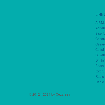
LINK
A.P.M.
Adria
Biseri
Cezar
Cezar
Cultul
Cuvânt
Din in
Foaia 
Izvorul
Radio 
Radio 
© 2012 - 2024 by Cezareea