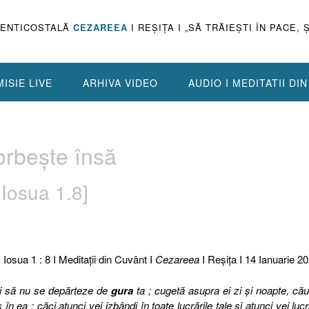
PENTICOSTALĂ
CEZAREEA
I REŞIŢA I „SĂ TRĂIEŞTI ÎN PACE, 
ISIE LIVE
ARHIVA VIDEO
AUDIO I MEDITATII DI
rbeşte însă
 Iosua 1.8]
: Iosua 1 : 8 I Meditaţii din Cuvânt I
Cezareea
I Reşiţa I 14 Ianuarie 20
ii să nu se depărteze de
gura
ta ; cugetă asupra ei zi şi noapte, că
 în ea ; căci atunci vei izbândi în toate lucrările tale şi atunci vei luc