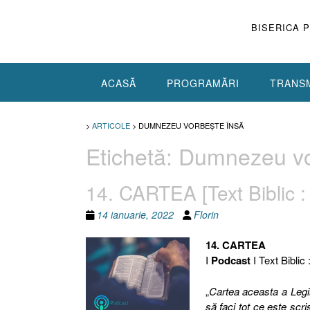
Skip
to
BISERICA 
content
ACASĂ
PROGRAMĂRI
TRANSM
>
ARTICOLE
>
DUMNEZEU VORBEŞTE ÎNSĂ
Etichetă:
Dumnezeu vo
14. CARTEA [Text Biblic :
14 ianuarie, 2022
Florin
14. CARTEA
I
Podcast
I Text Biblic 
„
Cartea aceasta a Leg
să faci tot ce este scris