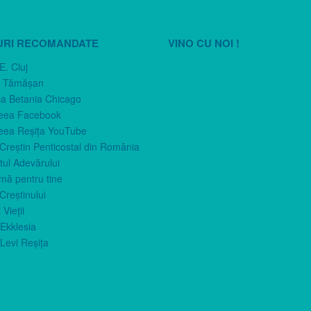
URI RECOMANDATE
VINO CU NOI !
E. Cluj
n Tămăşan
ca Betania Chicago
eea Facebook
eea Reşiţa YouTube
 Creştin Penticostal din România
ul Adevărului
imă pentru tine
Creştinului
 Vieţii
Ekklesia
Levi Reşiţa