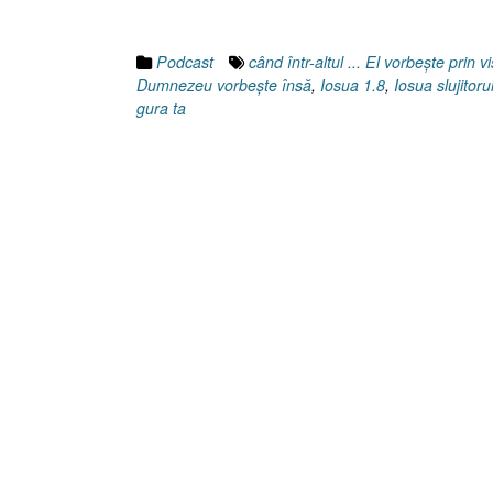
Podcast
când într-altul ... El vorbeşte prin v
Dumnezeu vorbeşte însă
,
Iosua 1.8
,
Iosua slujitoru
gura ta