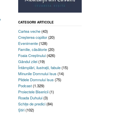
e
CATEGORII ARTICOLE
Cartea veche
(43)
Creşterea copiilor
(20)
Evenimente
(128)
Familie, căsătorie
(20)
Foaia Creştinului
(426)
Gândul zilei
(19)
Întâmplări, ilustraţii, fabule
(15)
Minunile Domnului Isus
(14)
Pildele Domnului Isus
(75)
Podcast
(1.329)
Proiectele Bisericii
(1)
Roada Duhului
(3)
Schiţe de predici
(84)
Ştiri
(102)