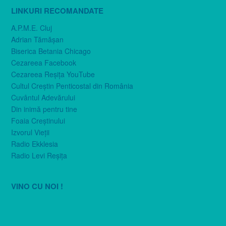
LINKURI RECOMANDATE
A.P.M.E. Cluj
Adrian Tămăşan
Biserica Betania Chicago
Cezareea Facebook
Cezareea Reşiţa YouTube
Cultul Creştin Penticostal din România
Cuvântul Adevărului
Din inimă pentru tine
Foaia Creştinului
Izvorul Vieţii
Radio Ekklesia
Radio Levi Reşiţa
VINO CU NOI !