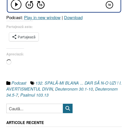
O
UZI
Podcast:
Play in new window
|
Download
!
I.
Partajează asta:
AVERTISMENTUL
Partajează
DIVIN
[Deuteronom
30.1-
Apreciază:
10]”
Încarc...
Podcast
132. SPALĂ-MI BLANA ... DAR SĂ N-O UZI ! I.
AVERTISMENTUL DIVIN
,
Deuteronom 30.1-10
,
Deuteronom
34.5-7
,
Psalmul 103.13
ARTICOLE RECENTE