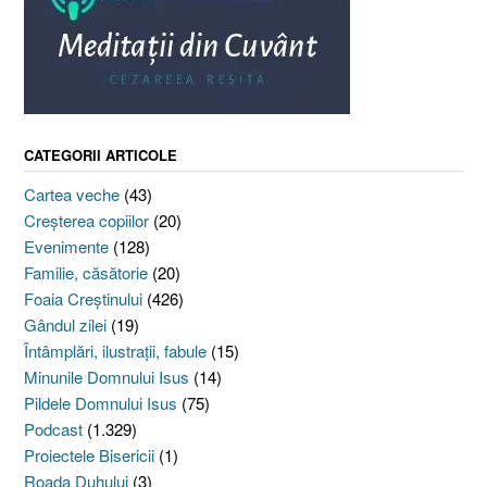
CATEGORII ARTICOLE
Cartea veche
(43)
Creşterea copiilor
(20)
Evenimente
(128)
Familie, căsătorie
(20)
Foaia Creştinului
(426)
Gândul zilei
(19)
Întâmplări, ilustraţii, fabule
(15)
Minunile Domnului Isus
(14)
Pildele Domnului Isus
(75)
Podcast
(1.329)
Proiectele Bisericii
(1)
Roada Duhului
(3)