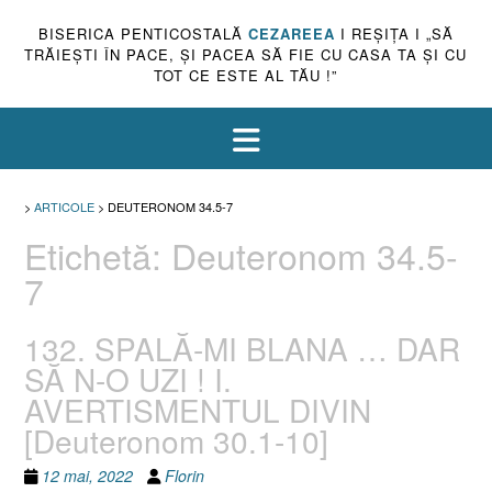
BISERICA PENTICOSTALĂ
CEZAREEA
I REŞIŢA I „SĂ
TRĂIEŞTI ÎN PACE, ŞI PACEA SĂ FIE CU CASA TA ŞI CU
TOT CE ESTE AL TĂU !”
>
ARTICOLE
>
DEUTERONOM 34.5-7
Etichetă:
Deuteronom 34.5-
7
132. SPALĂ-MI BLANA … DAR
SĂ N-O UZI ! I.
AVERTISMENTUL DIVIN
[Deuteronom 30.1-10]
12 mai, 2022
Florin