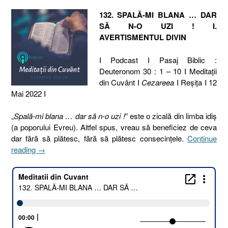
132. SPALĂ-MI BLANA … DAR
SĂ N-O UZI ! I.
AVERTISMENTUL DIVIN
I Podcast I Pasaj Biblic :
Deuteronom 30 : 1 – 10 I Meditaţii
din Cuvânt I
Cezareea
I Reşiţa I 12
Mai 2022 I
„
Spală-mi blana … dar să n-o uzi !
” este o zicală din limba idiş
(a poporului Evreu). Altfel spus, vreau să beneficiez de ceva
dar fără să plătesc, fără să plătesc consecinţele.
Continue
„132.
reading
→
SPALĂ-
MI
BLANA
…
DAR
SĂ
N-