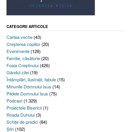
CATEGORII ARTICOLE
Cartea veche
(43)
Creşterea copiilor
(20)
Evenimente
(128)
Familie, căsătorie
(20)
Foaia Creştinului
(426)
Gândul zilei
(19)
Întâmplări, ilustraţii, fabule
(15)
Minunile Domnului Isus
(14)
Pildele Domnului Isus
(75)
Podcast
(1.329)
Proiectele Bisericii
(1)
Roada Duhului
(3)
Schiţe de predici
(84)
Ştiri
(102)