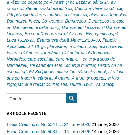
a văzut de departe pe Avraam şi pe Lazăr în sânul lui
,
au
rămas uimite de învăţătura lui Isus
,
Căci la înviere
,
când zice
,
Cât priveşte învierea morţilor
,
ci al celor vii
,
ci vor fi ca îngerii lui
Dumnezeu în cer
,
Cu vremea
,
Dumnezeu
,
Dumnezeu nu este
un Dumnezeu al celor morţi
,
Dumnezeul lui Isaac şi Dumnezeul
lui Iacov
,
Eu sunt Dumnezeul lui Avraam
,
Evanghelia după
Luca 16:22-23
,
Evanghelia după Matei 22:23–33
,
Faptele
Apostolilor 24:16
,
gr. planasthe
,
în chinuri
,
Isus
,
nici nu se vor
însura
,
nici nu se vor mărita
,
nici puterea lui Dumnezeu
,
Noroadele care ascultau
,
oare n-aţi citit ce vi s-a spus de
Dumnezeu
,
Pe când era el în Locuinţa morţilor
,
Pentru că nu
cunoaşteţi nici Scripturile
,
planasthe
,
săracul a murit
,
şi a fost
dus de îngeri în sânul lui Avraam. A murit şi bogatul
,
şi l-au
îngropat
,
şi-a ridicat ochii în sus
,
studiu Biblic
,
Vă rătăciţi
ARTICOLE RECENTE
Foaia Creștinului Nr. 554 I D. 21 Iunie 2026
21 iunie, 2026
Foaia Creștinului Nr. 553 I D. 14 Iunie 2026
14 iunie, 2026