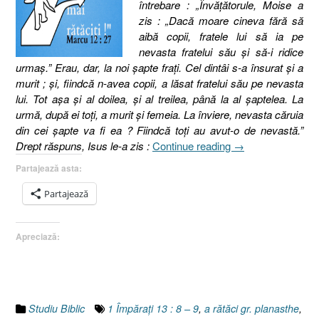
întrebare : „Învăţătorule, Moise a
zis : „Dacă moare cineva fără să
aibă copii, fratele lui să ia pe
nevasta fratelui său şi să-i ridice
urmaş.” Erau, dar, la noi şapte fraţi. Cel dintâi s-a însurat şi a
murit ; şi, fiindcă n-avea copii, a lăsat fratelui său pe nevasta
lui. Tot aşa şi al doilea, şi al treilea, până la al şaptelea. La
urmă, după ei toţi, a murit şi femeia. La înviere, nevasta căruia
din cei şapte va fi ea ? Fiindcă toţi au avut-o de nevastă.”
„La
Drept răspuns, Isus le-a zis :
Continue reading
→
înviere
Partajează asta:
sau
Vă
Partajează
rătăciţi
(gr.
Apreciază:
planasthe),
Matei
22.23–
33”
Studiu Biblic
1 Împăraţi 13 : 8 – 9
,
a rătăci gr. planasthe
,