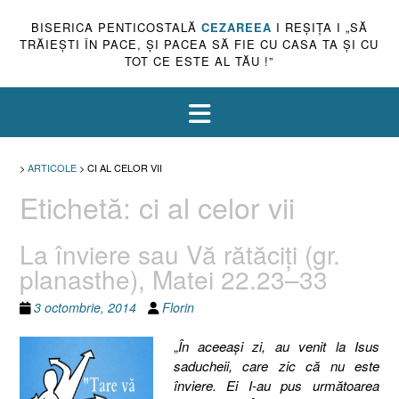
BISERICA PENTICOSTALĂ
CEZAREEA
I REŞIŢA I „SĂ
TRĂIEŞTI ÎN PACE, ŞI PACEA SĂ FIE CU CASA TA ŞI CU
TOT CE ESTE AL TĂU !”
>
ARTICOLE
>
CI AL CELOR VII
Etichetă:
ci al celor vii
La înviere sau Vă rătăciţi (gr.
planasthe), Matei 22.23–33
3 octombrie, 2014
Florin
„
În aceeaşi zi, au venit la Isus
saducheii, care zic că nu este
înviere. Ei I-au pus următoarea