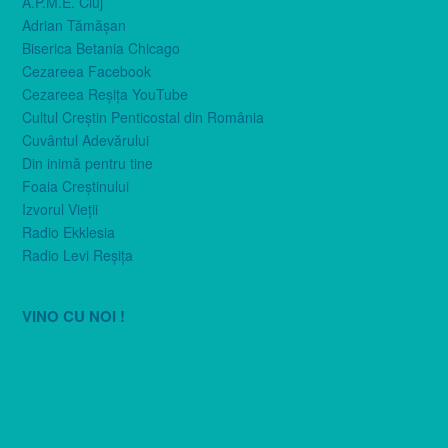
A.P.M.E. Cluj
Adrian Tămăşan
Biserica Betania Chicago
Cezareea Facebook
Cezareea Reşiţa YouTube
Cultul Creştin Penticostal din România
Cuvântul Adevărului
Din inimă pentru tine
Foaia Creştinului
Izvorul Vieţii
Radio Ekklesia
Radio Levi Reşiţa
VINO CU NOI !