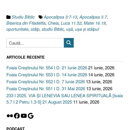
uşa
şi
stâlpul
Studiu Biblic
Apocalipsa 3:7-13
,
Apocalipsa 3.7
,
[Apocalipsa
Biserica din Filadelfia
,
Cheia
,
Luca 11.52
,
Matei 16.19
,
3.7-
oportunitate
,
stâlp
,
studiu Biblic
,
uşă
,
uşa şi stâlpul
13]”
ARTICOLE RECENTE
Foaia Creștinului Nr. 554 I D. 21 Iunie 2026
21 iunie, 2026
Foaia Creștinului Nr. 553 I D. 14 Iunie 2026
14 iunie, 2026
Foaia Creștinului Nr. 552 I D. 7 Iunie 2026
13 iunie, 2026
Foaia Creștinului Nr. 551 I D. 31 Mai 2026
13 iunie, 2026
233 I 2025. VIA ȘI LENEVIA SAU LENEA SPIRITUALĂ [Isaia
5.7 I 2 Petru 1.3-5] 21 August 2025
11 iunie, 2026
Flickr
Facebook
YouTube
Google
PODCAST