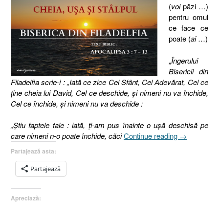
(
voi
păzi …)
pentru omul
ce face ce
poate (
ai
…)
„
Îngerului
Bisericii din
Filadelfia scrie-i : „Iată ce zice Cel Sfânt, Cel Adevărat, Cel ce
ţine cheia lui David, Cel ce deschide, şi nimeni nu va închide,
Cel ce închide, şi nimeni nu va deschide :
„Ştiu faptele tale : iată, ţi-am pus înainte o uşă deschisă pe
„Biserica
care nimeni n-o poate închide, căci
Continue reading
→
din
Partajează asta:
Filadelfia.
I.
Partajează
Soluţii
şi
Apreciază:
oportunităţi.
Cheia,