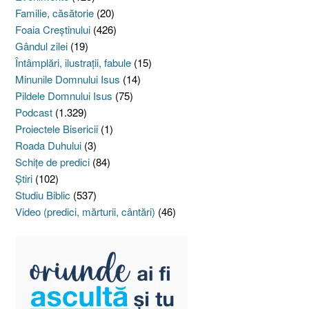
Familie, căsătorie
(20)
Foaia Creştinului
(426)
Gândul zilei
(19)
Întâmplări, ilustraţii, fabule
(15)
Minunile Domnului Isus
(14)
Pildele Domnului Isus
(75)
Podcast
(1.329)
Proiectele Bisericii
(1)
Roada Duhului
(3)
Schiţe de predici
(84)
Ştiri
(102)
Studiu Biblic
(537)
Video (predici, mărturii, cântări)
(46)