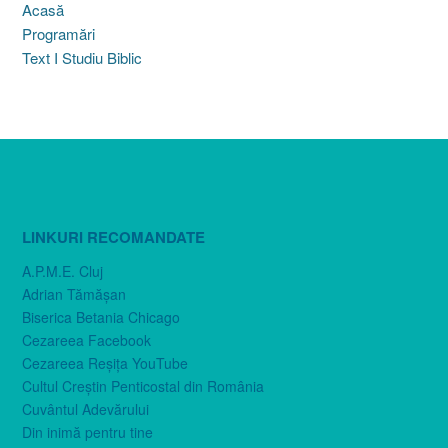
Acasă
Programări
Text I Studiu Biblic
LINKURI RECOMANDATE
A.P.M.E. Cluj
Adrian Tămăşan
Biserica Betania Chicago
Cezareea Facebook
Cezareea Reşiţa YouTube
Cultul Creştin Penticostal din România
Cuvântul Adevărului
Din inimă pentru tine