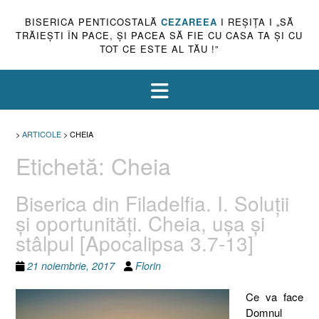
BISERICA PENTICOSTALĂ
CEZAREEA
I REŞIŢA I „SĂ
TRĂIEŞTI ÎN PACE, ŞI PACEA SĂ FIE CU CASA TA ŞI CU
TOT CE ESTE AL TĂU !”
>
ARTICOLE
>
CHEIA
Etichetă:
Cheia
Biserica din Filadelfia. I. Soluţii
şi oportunităţi. Cheia, uşa şi
stâlpul [Apocalipsa 3.7-13]
21 noiembrie, 2017
Florin
Ce va face
Domnul