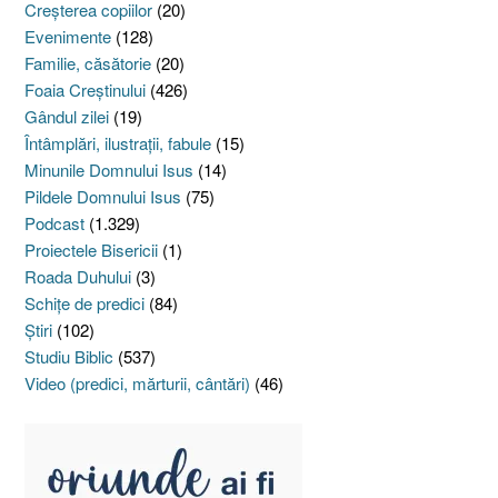
Creşterea copiilor
(20)
Evenimente
(128)
Familie, căsătorie
(20)
Foaia Creştinului
(426)
Gândul zilei
(19)
Întâmplări, ilustraţii, fabule
(15)
Minunile Domnului Isus
(14)
Pildele Domnului Isus
(75)
Podcast
(1.329)
Proiectele Bisericii
(1)
Roada Duhului
(3)
Schiţe de predici
(84)
Ştiri
(102)
Studiu Biblic
(537)
Video (predici, mărturii, cântări)
(46)