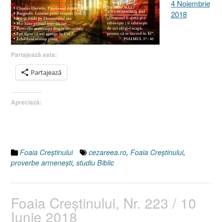
4 Noiembrie
2018
Partajează asta:
Partajează
Apreciază:
Foaia Creştinului
cezareea.ro
,
Foaia Creştinului
,
proverbe armeneşti
,
studiu Biblic
Foaia Creştinului, Nr. 223 / 10
Iunie 2018