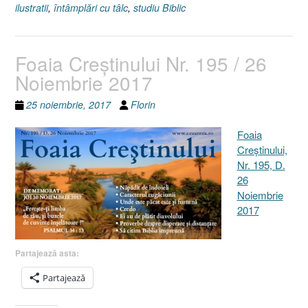
ilustratii
,
întâmplări cu tâlc
,
studiu Biblic
Foaia Creştinului Nr. 195 / 26
Noiembrie 2017
25 noiembrie, 2017
Florin
Foaia
Creştinului,
Nr. 195, D.
26
Noiembrie
2017
Partajează asta:
Partajează