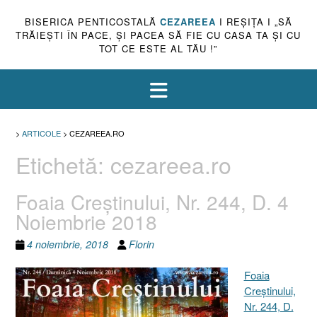
BISERICA PENTICOSTALĂ
CEZAREEA
I REŞIŢA I „SĂ
TRĂIEŞTI ÎN PACE, ŞI PACEA SĂ FIE CU CASA TA ŞI CU
TOT CE ESTE AL TĂU !”
>
ARTICOLE
>
CEZAREEA.RO
Etichetă:
cezareea.ro
Foaia Creştinului, Nr. 244, D. 4
Noiembrie 2018
4 noiembrie, 2018
Florin
Foaia
Creştinului,
Nr. 244, D.