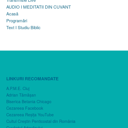
AUDIO I MEDITATII DIN CUVANT
Acasă
Programări
Text I Studiu Biblic
LINKURI RECOMANDATE
A.P.M.E. Cluj
Adrian Tămăşan
Biserica Betania Chicago
Cezareea Facebook
Cezareea Reşiţa YouTube
Cultul Creştin Penticostal din România
Cuvântul Adevărului