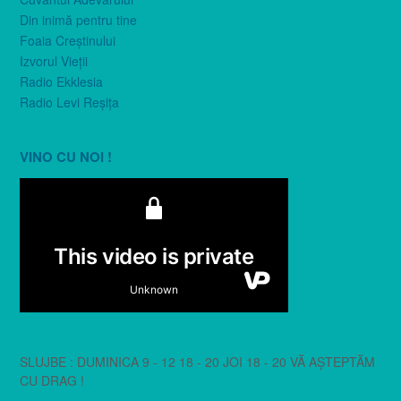
Din inimă pentru tine
Foaia Creştinului
Izvorul Vieţii
Radio Ekklesia
Radio Levi Reşiţa
VINO CU NOI !
SLUJBE : DUMINICA 9 - 12 18 - 20 JOI 18 - 20 VĂ AȘTEPTĂM
CU DRAG !