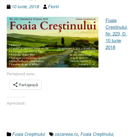
10 iunie, 2018
Florin
Foaia
Creştinului,
Nr. 223, D.
10 Iunie
2018
Partajează asta:
Partajează
Apreciază:
Foaia Creştinului
cezareea.ro
,
Foaia Creştinului
,