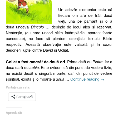
Un adevăr elementar este că
fiecare om are de trăit două
vieţi, una pe pământ şi o a
doua undeva
Dincolo
… depinde de locul ales şi rezervat.
Neatenţia, (cu care uneori citim întâmplările, aparent foarte
cunoscute), ne face să pierdem esenţialul textului Biblic
respectiv. Această observaţie este valabilă şi în cazul
descrierii luptei dintre David şi Goliat.
Goliat a fost
omorât
de două ori
. Prima dată cu
Piatra
, iar a
doua oară cu
sabia
. Este evident că din punct de vedere fizic,
nu există decât o singură moarte, dar, din punct de vedere
„Moartea
spiritual, există şi o moarte
a doua
…
Continue reading
→
a
Partajează asta:
doua
[1
Partajează
Samuel
17.48-
Apreciază:
51,