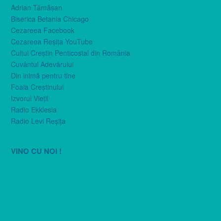
Adrian Tămăşan
Biserica Betania Chicago
Cezareea Facebook
Cezareea Reşiţa YouTube
Cultul Creştin Penticostal din România
Cuvântul Adevărului
Din inimă pentru tine
Foaia Creştinului
Izvorul Vieţii
Radio Ekklesia
Radio Levi Reşiţa
VINO CU NOI !