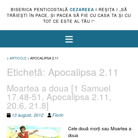
BISERICA PENTICOSTALĂ
CEZAREEA
I REŞIŢA I „SĂ
TRĂIEŞTI ÎN PACE, ŞI PACEA SĂ FIE CU CASA TA ŞI CU
TOT CE ESTE AL TĂU !”
>
ARTICOLE
>
APOCALIPSA 2.11
Etichetă:
Apocalipsa 2.11
Moartea a doua [1 Samuel
17.48-51, Apocalipsa 2.11,
20.6, 21.8]
13 august, 2012
Florin
Cele două morţi sau Moartea a
doua