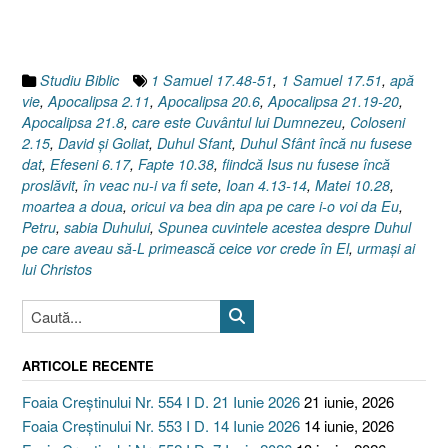
Apocalips
2.11,
20.6,
21.8]”
Studiu Biblic
1 Samuel 17.48-51
,
1 Samuel 17.51
,
apă
vie
,
Apocalipsa 2.11
,
Apocalipsa 20.6
,
Apocalipsa 21.19-20
,
Apocalipsa 21.8
,
care este Cuvântul lui Dumnezeu
,
Coloseni
2.15
,
David şi Goliat
,
Duhul Sfant
,
Duhul Sfânt încă nu fusese
dat
,
Efeseni 6.17
,
Fapte 10.38
,
fiindcă Isus nu fusese încă
proslăvit
,
în veac nu-i va fi sete
,
Ioan 4.13-14
,
Matei 10.28
,
moartea a doua
,
oricui va bea din apa pe care i-o voi da Eu
,
Petru
,
sabia Duhului
,
Spunea cuvintele acestea despre Duhul
pe care aveau să-L primească ceice vor crede în El
,
urmaşi ai
lui Christos
ARTICOLE RECENTE
Foaia Creștinului Nr. 554 I D. 21 Iunie 2026
21 iunie, 2026
Foaia Creștinului Nr. 553 I D. 14 Iunie 2026
14 iunie, 2026