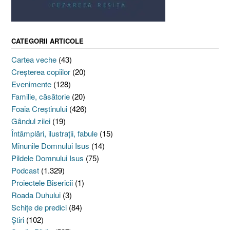
CATEGORII ARTICOLE
Cartea veche
(43)
Creşterea copiilor
(20)
Evenimente
(128)
Familie, căsătorie
(20)
Foaia Creştinului
(426)
Gândul zilei
(19)
Întâmplări, ilustraţii, fabule
(15)
Minunile Domnului Isus
(14)
Pildele Domnului Isus
(75)
Podcast
(1.329)
Proiectele Bisericii
(1)
Roada Duhului
(3)
Schiţe de predici
(84)
Ştiri
(102)